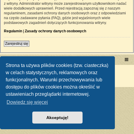
z witryny. Administrator witryny może zarejestrowanym użytkownikom nadać
wiele dodatkowych uprawnień. Przed rejestracją zapoznaj się z naszym
regulaminem, zasadami ochrony danych osobowych oraz z odpowiedziami
na często zadawane pytania (FAQ), gdzie jest wyjaśnionych wiele
podstawowych zagadnień dotyczących funkcjonowania witryny.
Regulamin
|
Zasady ochrony danych osobowych
Zarejestruj się
Portal RetroTRAKTOR.pl
retrotraktor.pl/forum
Strona ta używa plików cookies (tzw. ciasteczka)
Technologię dostarcza
phpBB
® Forum Software © phpBB Limited
w celach statystycznych, reklamowych oraz
Polski pakiet językowy dostarcza
phpBB.pl
funkcjonalnych. Warunki przechowywania lub
Zasady ochrony danych osobowych
|
Regulamin
dostępu do plików cookies można określić w
ustawieniach przeglądarki internetowej.
Dowiedz się więcej
Akceptuję!