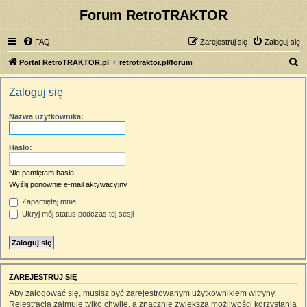
Forum RetroTRAKTOR
FAQ
Zarejestruj się
Zaloguj się
S
Portal RetroTRAKTOR.pl
retrotraktor.pl/forum
z
Zaloguj się
u
k
Nazwa użytkownika:
a
j
Hasło:
Nie pamiętam hasła
Wyślij ponownie e-mail aktywacyjny
Zapamiętaj mnie
Ukryj mój status podczas tej sesji
ZAREJESTRUJ SIĘ
Aby zalogować się, musisz być zarejestrowanym użytkownikiem witryny.
Rejestracja zajmuje tylko chwilę, a znacznie zwiększa możliwości korzystania