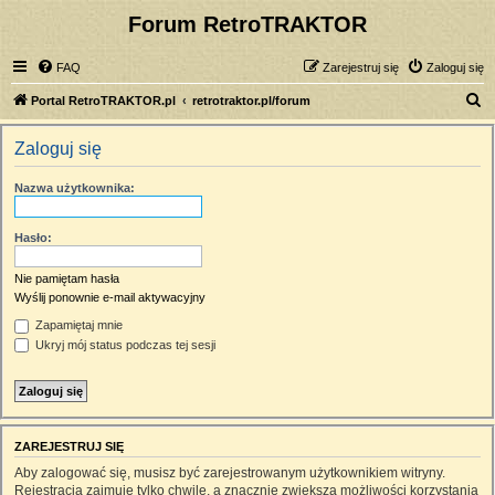
Forum RetroTRAKTOR
FAQ
Zarejestruj się
Zaloguj się
S
Portal RetroTRAKTOR.pl
retrotraktor.pl/forum
z
Zaloguj się
u
k
Nazwa użytkownika:
a
j
Hasło:
Nie pamiętam hasła
Wyślij ponownie e-mail aktywacyjny
Zapamiętaj mnie
Ukryj mój status podczas tej sesji
ZAREJESTRUJ SIĘ
Aby zalogować się, musisz być zarejestrowanym użytkownikiem witryny.
Rejestracja zajmuje tylko chwilę, a znacznie zwiększa możliwości korzystania