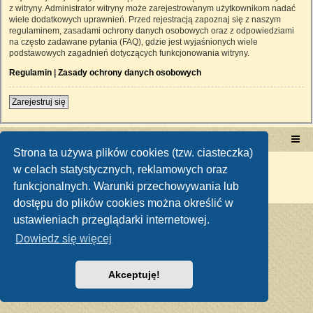
z witryny. Administrator witryny może zarejestrowanym użytkownikom nadać
wiele dodatkowych uprawnień. Przed rejestracją zapoznaj się z naszym
regulaminem, zasadami ochrony danych osobowych oraz z odpowiedziami
na często zadawane pytania (FAQ), gdzie jest wyjaśnionych wiele
podstawowych zagadnień dotyczących funkcjonowania witryny.
Regulamin
|
Zasady ochrony danych osobowych
Zarejestruj się
Portal RetroTRAKTOR.pl
retrotraktor.pl/forum
Strona ta używa plików cookies (tzw. ciasteczka)
Technologię dostarcza
phpBB
® Forum Software © phpBB Limited
w celach statystycznych, reklamowych oraz
Polski pakiet językowy dostarcza
phpBB.pl
funkcjonalnych. Warunki przechowywania lub
Zasady ochrony danych osobowych
|
Regulamin
dostępu do plików cookies można określić w
ustawieniach przeglądarki internetowej.
Dowiedz się więcej
Akceptuję!