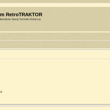
um RetroTRAKTOR
łośników Starej Techniki Rolniczej
ji