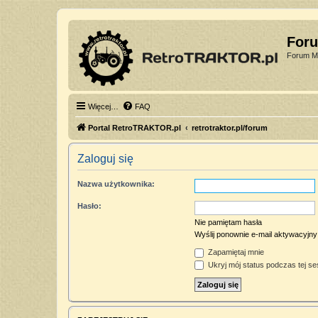
For
Forum Mi
Więcej…
FAQ
Portal RetroTRAKTOR.pl
retrotraktor.pl/forum
Zaloguj się
Nazwa użytkownika:
Hasło:
Nie pamiętam hasła
Wyślij ponownie e-mail aktywacyjny
Zapamiętaj mnie
Ukryj mój status podczas tej ses