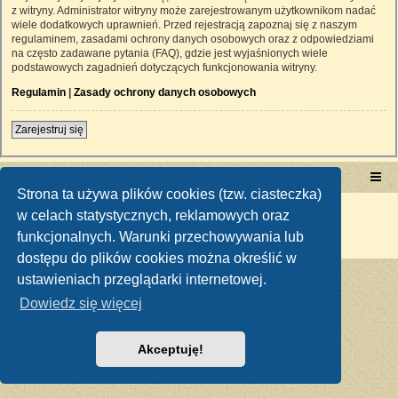
z witryny. Administrator witryny może zarejestrowanym użytkownikom nadać
wiele dodatkowych uprawnień. Przed rejestracją zapoznaj się z naszym
regulaminem, zasadami ochrony danych osobowych oraz z odpowiedziami
na często zadawane pytania (FAQ), gdzie jest wyjaśnionych wiele
podstawowych zagadnień dotyczących funkcjonowania witryny.
Regulamin
|
Zasady ochrony danych osobowych
Zarejestruj się
Portal RetroTRAKTOR.pl
retrotraktor.pl/forum
Strona ta używa plików cookies (tzw. ciasteczka)
Technologię dostarcza
phpBB
® Forum Software © phpBB Limited
w celach statystycznych, reklamowych oraz
Polski pakiet językowy dostarcza
phpBB.pl
funkcjonalnych. Warunki przechowywania lub
Zasady ochrony danych osobowych
|
Regulamin
dostępu do plików cookies można określić w
ustawieniach przeglądarki internetowej.
Dowiedz się więcej
Akceptuję!