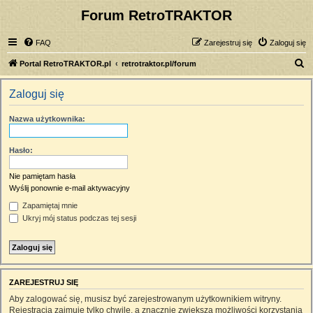
Forum RetroTRAKTOR
FAQ
Zarejestruj się
Zaloguj się
S
Portal RetroTRAKTOR.pl
retrotraktor.pl/forum
z
Zaloguj się
u
k
Nazwa użytkownika:
a
j
Hasło:
Nie pamiętam hasła
Wyślij ponownie e-mail aktywacyjny
Zapamiętaj mnie
Ukryj mój status podczas tej sesji
ZAREJESTRUJ SIĘ
Aby zalogować się, musisz być zarejestrowanym użytkownikiem witryny.
Rejestracja zajmuje tylko chwilę, a znacznie zwiększa możliwości korzystania