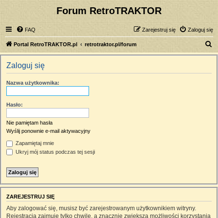
Forum RetroTRAKTOR
FAQ
Zarejestruj się
Zaloguj się
S
Portal RetroTRAKTOR.pl
retrotraktor.pl/forum
z
Zaloguj się
u
k
Nazwa użytkownika:
a
j
Hasło:
Nie pamiętam hasła
Wyślij ponownie e-mail aktywacyjny
Zapamiętaj mnie
Ukryj mój status podczas tej sesji
ZAREJESTRUJ SIĘ
Aby zalogować się, musisz być zarejestrowanym użytkownikiem witryny.
Rejestracja zajmuje tylko chwilę, a znacznie zwiększa możliwości korzystania