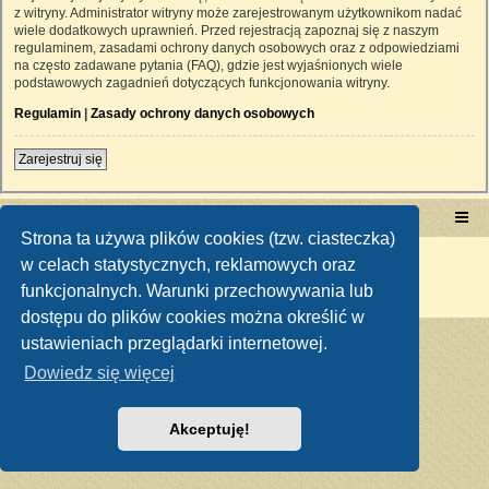
z witryny. Administrator witryny może zarejestrowanym użytkownikom nadać
wiele dodatkowych uprawnień. Przed rejestracją zapoznaj się z naszym
regulaminem, zasadami ochrony danych osobowych oraz z odpowiedziami
na często zadawane pytania (FAQ), gdzie jest wyjaśnionych wiele
podstawowych zagadnień dotyczących funkcjonowania witryny.
Regulamin
|
Zasady ochrony danych osobowych
Zarejestruj się
Portal RetroTRAKTOR.pl
retrotraktor.pl/forum
Strona ta używa plików cookies (tzw. ciasteczka)
Technologię dostarcza
phpBB
® Forum Software © phpBB Limited
w celach statystycznych, reklamowych oraz
Polski pakiet językowy dostarcza
phpBB.pl
funkcjonalnych. Warunki przechowywania lub
Zasady ochrony danych osobowych
|
Regulamin
dostępu do plików cookies można określić w
ustawieniach przeglądarki internetowej.
Dowiedz się więcej
Akceptuję!