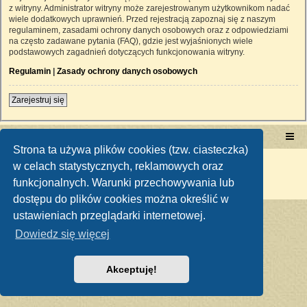
z witryny. Administrator witryny może zarejestrowanym użytkownikom nadać
wiele dodatkowych uprawnień. Przed rejestracją zapoznaj się z naszym
regulaminem, zasadami ochrony danych osobowych oraz z odpowiedziami
na często zadawane pytania (FAQ), gdzie jest wyjaśnionych wiele
podstawowych zagadnień dotyczących funkcjonowania witryny.
Regulamin
|
Zasady ochrony danych osobowych
Zarejestruj się
Portal RetroTRAKTOR.pl
retrotraktor.pl/forum
Strona ta używa plików cookies (tzw. ciasteczka)
Technologię dostarcza
phpBB
® Forum Software © phpBB Limited
w celach statystycznych, reklamowych oraz
Polski pakiet językowy dostarcza
phpBB.pl
funkcjonalnych. Warunki przechowywania lub
Zasady ochrony danych osobowych
|
Regulamin
dostępu do plików cookies można określić w
ustawieniach przeglądarki internetowej.
Dowiedz się więcej
Akceptuję!