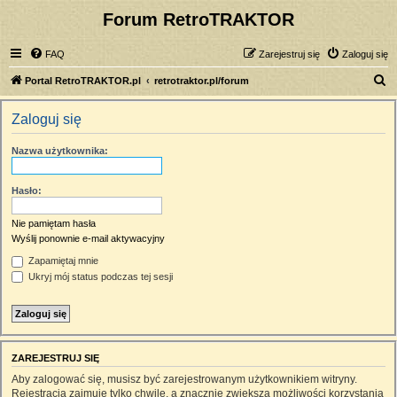
Forum RetroTRAKTOR
FAQ
Zarejestruj się
Zaloguj się
S
Portal RetroTRAKTOR.pl
retrotraktor.pl/forum
z
Zaloguj się
u
k
Nazwa użytkownika:
a
j
Hasło:
Nie pamiętam hasła
Wyślij ponownie e-mail aktywacyjny
Zapamiętaj mnie
Ukryj mój status podczas tej sesji
ZAREJESTRUJ SIĘ
Aby zalogować się, musisz być zarejestrowanym użytkownikiem witryny.
Rejestracja zajmuje tylko chwilę, a znacznie zwiększa możliwości korzystania