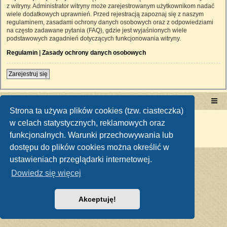
z witryny. Administrator witryny może zarejestrowanym użytkownikom nadać
wiele dodatkowych uprawnień. Przed rejestracją zapoznaj się z naszym
regulaminem, zasadami ochrony danych osobowych oraz z odpowiedziami
na często zadawane pytania (FAQ), gdzie jest wyjaśnionych wiele
podstawowych zagadnień dotyczących funkcjonowania witryny.
Regulamin
|
Zasady ochrony danych osobowych
Zarejestruj się
Portal RetroTRAKTOR.pl
retrotraktor.pl/forum
Strona ta używa plików cookies (tzw. ciasteczka)
Technologię dostarcza
phpBB
® Forum Software © phpBB Limited
w celach statystycznych, reklamowych oraz
Polski pakiet językowy dostarcza
phpBB.pl
funkcjonalnych. Warunki przechowywania lub
Zasady ochrony danych osobowych
|
Regulamin
dostępu do plików cookies można określić w
ustawieniach przeglądarki internetowej.
Dowiedz się więcej
Akceptuję!