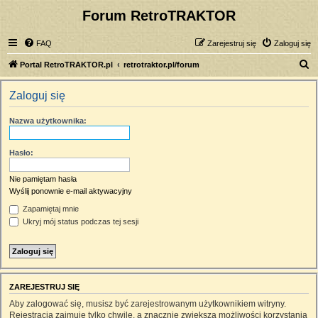
Forum RetroTRAKTOR
FAQ
Zarejestruj się
Zaloguj się
S
Portal RetroTRAKTOR.pl
retrotraktor.pl/forum
z
Zaloguj się
u
k
Nazwa użytkownika:
a
j
Hasło:
Nie pamiętam hasła
Wyślij ponownie e-mail aktywacyjny
Zapamiętaj mnie
Ukryj mój status podczas tej sesji
ZAREJESTRUJ SIĘ
Aby zalogować się, musisz być zarejestrowanym użytkownikiem witryny.
Rejestracja zajmuje tylko chwilę, a znacznie zwiększa możliwości korzystania