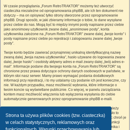
W czasie przeglądania „Forum RetroTRAKTOR” możemy też utworzyć
ciasteczka niezależne od oprogramowania phpBB, ale ich ten dokument nie
dotyczy – ma on opisywać tylko strony stworzone przez oprogramowanie
phpBB. Drugi sposób, w jaki zbieramy informacje o tobie, to dane wysyłane
przez ciebie do nas. Mogą być to między innymi posty napisane przez ciebie
jako anonimowy użytkownik zwane dalej „anonimowe posty”, konta
użytkownika założone na „Forum RetroTRAKTOR” zwane dalej „twoje konto” i
posty napisane przez ciebie po rejestracji i zalogowaniu zwane dalej „twoje
posty”.
Twoje konto będzie zawierać przynajmniej unikalną identyfikacyjną nazwę
zwaną dalej „twoja nazwa użytkownika”, hasło używane do logowania zwane
dalej „twoje hasło” i osobisty aktywny adres e-mail zwany dalej „twój adres e-
mail”. Informacje podane dla twojego konta na „Forum RetroTRAKTOR” są
chronione przez prawa dotyczące ochrony danych osobowych w państwie, w
którym stoi nasz serwer. Mamy prawo wymagać podania dodatkowych
informacji przy rejestracji, i to my ustalamy czy podanie ich jest konieczne, czy
nie. W każdym przypadku, masz możliwość wybrania, które informacje o
twoim koncie są wyświetlane publicznie. Co więcej, w panelu zarządzania
kontem masz możliwość włączenia lub wyłączenia wysyłania do ciebie
automatycznie generowanych przez oprogramowanie phpBB e-maili.
Twoje hasło jest zaszyfrowane, więc jest bezpieczne, niemniej nie należy
używać tego samego hasła na różnych witrynach internetowych. Hasło to
Strona ta używa plików cookies (tzw. ciasteczka)
umożliwia dostęp do twojego konta na „Forum RetroTRAKTOR”, więc chroń je
w celach statystycznych, reklamowych oraz
i w żadnym wypadku nie podawaj
nikomu
. Jeśli je zapomnisz, użyj funkcji
„Nie pamiętam hasła”. Witryna poprosi cię o podanie nazwy użytkownika i
funkcjonalnych. Warunki przechowywania lub