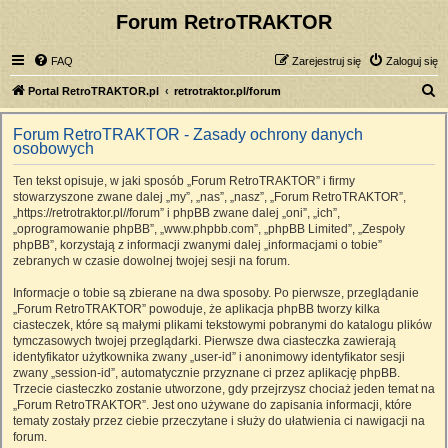
Forum RetroTRAKTOR
FAQ
Zarejestruj się
Zaloguj się
S
Portal RetroTRAKTOR.pl
retrotraktor.pl/forum
z
Forum RetroTRAKTOR - Zasady ochrony danych
u
osobowych
k
Ten tekst opisuje, w jaki sposób „Forum RetroTRAKTOR” i firmy
a
stowarzyszone zwane dalej „my”, „nas”, „nasz”, „Forum RetroTRAKTOR”,
j
„https://retrotraktor.pl//forum” i phpBB zwane dalej „oni”, „ich”,
„oprogramowanie phpBB”, „www.phpbb.com”, „phpBB Limited”, „Zespoły
phpBB”, korzystają z informacji zwanymi dalej „informacjami o tobie”
zebranych w czasie dowolnej twojej sesji na forum.
Informacje o tobie są zbierane na dwa sposoby. Po pierwsze, przeglądanie
„Forum RetroTRAKTOR” powoduje, że aplikacja phpBB tworzy kilka
ciasteczek, które są małymi plikami tekstowymi pobranymi do katalogu plików
tymczasowych twojej przeglądarki. Pierwsze dwa ciasteczka zawierają
identyfikator użytkownika zwany „user-id” i anonimowy identyfikator sesji
zwany „session-id”, automatycznie przyznane ci przez aplikację phpBB.
Trzecie ciasteczko zostanie utworzone, gdy przejrzysz chociaż jeden temat na
„Forum RetroTRAKTOR”. Jest ono używane do zapisania informacji, które
tematy zostały przez ciebie przeczytane i służy do ułatwienia ci nawigacji na
forum.