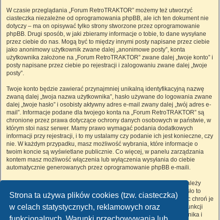
W czasie przeglądania „Forum RetroTRAKTOR” możemy też utworzyć
ciasteczka niezależne od oprogramowania phpBB, ale ich ten dokument nie
dotyczy – ma on opisywać tylko strony stworzone przez oprogramowanie
phpBB. Drugi sposób, w jaki zbieramy informacje o tobie, to dane wysyłane
przez ciebie do nas. Mogą być to między innymi posty napisane przez ciebie
jako anonimowy użytkownik zwane dalej „anonimowe posty”, konta
użytkownika założone na „Forum RetroTRAKTOR” zwane dalej „twoje konto” i
posty napisane przez ciebie po rejestracji i zalogowaniu zwane dalej „twoje
posty”.
Twoje konto będzie zawierać przynajmniej unikalną identyfikacyjną nazwę
zwaną dalej „twoja nazwa użytkownika”, hasło używane do logowania zwane
dalej „twoje hasło” i osobisty aktywny adres e-mail zwany dalej „twój adres e-
mail”. Informacje podane dla twojego konta na „Forum RetroTRAKTOR” są
chronione przez prawa dotyczące ochrony danych osobowych w państwie, w
którym stoi nasz serwer. Mamy prawo wymagać podania dodatkowych
informacji przy rejestracji, i to my ustalamy czy podanie ich jest konieczne, czy
nie. W każdym przypadku, masz możliwość wybrania, które informacje o
twoim koncie są wyświetlane publicznie. Co więcej, w panelu zarządzania
kontem masz możliwość włączenia lub wyłączenia wysyłania do ciebie
automatycznie generowanych przez oprogramowanie phpBB e-maili.
Twoje hasło jest zaszyfrowane, więc jest bezpieczne, niemniej nie należy
używać tego samego hasła na różnych witrynach internetowych. Hasło to
Strona ta używa plików cookies (tzw. ciasteczka)
umożliwia dostęp do twojego konta na „Forum RetroTRAKTOR”, więc chroń je
w celach statystycznych, reklamowych oraz
i w żadnym wypadku nie podawaj
nikomu
. Jeśli je zapomnisz, użyj funkcji
„Nie pamiętam hasła”. Witryna poprosi cię o podanie nazwy użytkownika i
funkcjonalnych. Warunki przechowywania lub