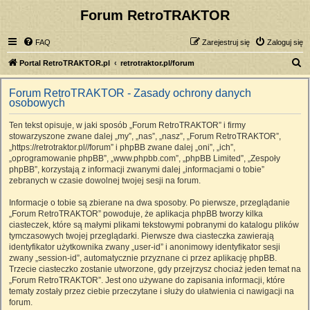
Forum RetroTRAKTOR
FAQ
Zarejestruj się
Zaloguj się
S
Portal RetroTRAKTOR.pl
retrotraktor.pl/forum
z
Forum RetroTRAKTOR - Zasady ochrony danych
u
osobowych
k
Ten tekst opisuje, w jaki sposób „Forum RetroTRAKTOR” i firmy
a
stowarzyszone zwane dalej „my”, „nas”, „nasz”, „Forum RetroTRAKTOR”,
j
„https://retrotraktor.pl//forum” i phpBB zwane dalej „oni”, „ich”,
„oprogramowanie phpBB”, „www.phpbb.com”, „phpBB Limited”, „Zespoły
phpBB”, korzystają z informacji zwanymi dalej „informacjami o tobie”
zebranych w czasie dowolnej twojej sesji na forum.
Informacje o tobie są zbierane na dwa sposoby. Po pierwsze, przeglądanie
„Forum RetroTRAKTOR” powoduje, że aplikacja phpBB tworzy kilka
ciasteczek, które są małymi plikami tekstowymi pobranymi do katalogu plików
tymczasowych twojej przeglądarki. Pierwsze dwa ciasteczka zawierają
identyfikator użytkownika zwany „user-id” i anonimowy identyfikator sesji
zwany „session-id”, automatycznie przyznane ci przez aplikację phpBB.
Trzecie ciasteczko zostanie utworzone, gdy przejrzysz chociaż jeden temat na
„Forum RetroTRAKTOR”. Jest ono używane do zapisania informacji, które
tematy zostały przez ciebie przeczytane i służy do ułatwienia ci nawigacji na
forum.