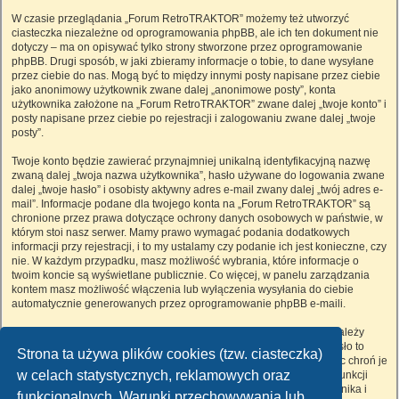
W czasie przeglądania „Forum RetroTRAKTOR” możemy też utworzyć
ciasteczka niezależne od oprogramowania phpBB, ale ich ten dokument nie
dotyczy – ma on opisywać tylko strony stworzone przez oprogramowanie
phpBB. Drugi sposób, w jaki zbieramy informacje o tobie, to dane wysyłane
przez ciebie do nas. Mogą być to między innymi posty napisane przez ciebie
jako anonimowy użytkownik zwane dalej „anonimowe posty”, konta
użytkownika założone na „Forum RetroTRAKTOR” zwane dalej „twoje konto” i
posty napisane przez ciebie po rejestracji i zalogowaniu zwane dalej „twoje
posty”.
Twoje konto będzie zawierać przynajmniej unikalną identyfikacyjną nazwę
zwaną dalej „twoja nazwa użytkownika”, hasło używane do logowania zwane
dalej „twoje hasło” i osobisty aktywny adres e-mail zwany dalej „twój adres e-
mail”. Informacje podane dla twojego konta na „Forum RetroTRAKTOR” są
chronione przez prawa dotyczące ochrony danych osobowych w państwie, w
którym stoi nasz serwer. Mamy prawo wymagać podania dodatkowych
informacji przy rejestracji, i to my ustalamy czy podanie ich jest konieczne, czy
nie. W każdym przypadku, masz możliwość wybrania, które informacje o
twoim koncie są wyświetlane publicznie. Co więcej, w panelu zarządzania
kontem masz możliwość włączenia lub wyłączenia wysyłania do ciebie
automatycznie generowanych przez oprogramowanie phpBB e-maili.
Twoje hasło jest zaszyfrowane, więc jest bezpieczne, niemniej nie należy
używać tego samego hasła na różnych witrynach internetowych. Hasło to
Strona ta używa plików cookies (tzw. ciasteczka)
umożliwia dostęp do twojego konta na „Forum RetroTRAKTOR”, więc chroń je
w celach statystycznych, reklamowych oraz
i w żadnym wypadku nie podawaj
nikomu
. Jeśli je zapomnisz, użyj funkcji
„Nie pamiętam hasła”. Witryna poprosi cię o podanie nazwy użytkownika i
funkcjonalnych. Warunki przechowywania lub