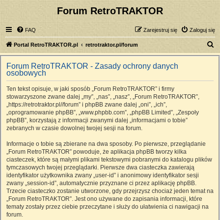
Forum RetroTRAKTOR
FAQ
Zarejestruj się
Zaloguj się
S
Portal RetroTRAKTOR.pl
retrotraktor.pl/forum
z
Forum RetroTRAKTOR - Zasady ochrony danych
u
osobowych
k
Ten tekst opisuje, w jaki sposób „Forum RetroTRAKTOR” i firmy
a
stowarzyszone zwane dalej „my”, „nas”, „nasz”, „Forum RetroTRAKTOR”,
j
„https://retrotraktor.pl//forum” i phpBB zwane dalej „oni”, „ich”,
„oprogramowanie phpBB”, „www.phpbb.com”, „phpBB Limited”, „Zespoły
phpBB”, korzystają z informacji zwanymi dalej „informacjami o tobie”
zebranych w czasie dowolnej twojej sesji na forum.
Informacje o tobie są zbierane na dwa sposoby. Po pierwsze, przeglądanie
„Forum RetroTRAKTOR” powoduje, że aplikacja phpBB tworzy kilka
ciasteczek, które są małymi plikami tekstowymi pobranymi do katalogu plików
tymczasowych twojej przeglądarki. Pierwsze dwa ciasteczka zawierają
identyfikator użytkownika zwany „user-id” i anonimowy identyfikator sesji
zwany „session-id”, automatycznie przyznane ci przez aplikację phpBB.
Trzecie ciasteczko zostanie utworzone, gdy przejrzysz chociaż jeden temat na
„Forum RetroTRAKTOR”. Jest ono używane do zapisania informacji, które
tematy zostały przez ciebie przeczytane i służy do ułatwienia ci nawigacji na
forum.