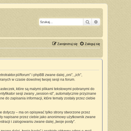
Szukaj
Wyszukiwanie z
Zarejestruj się
Zaloguj się
traktor.pl//forum” i phpBB zwane dalej „oni”, „ich”,
anych w czasie dowolnej twojej sesji na forum.
asteczek, które są małymi plikami tekstowymi pobranymi do
ntyfikator sesji zwany „session-id”, automatycznie przyznane
 do zapisania informacji, które tematy zostały przez ciebie
dotyczy – ma on opisywać tylko strony stworzone przez
osty napisane przez ciebie jako anonimowy użytkownik zwane
tracji i zalogowaniu zwane dalej „twoje posty”.