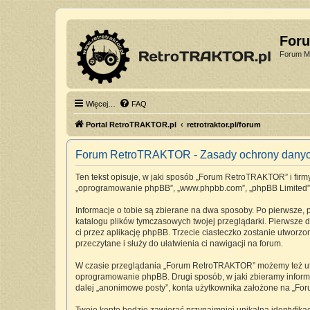
For
Forum Mi
Więcej…
FAQ
Portal RetroTRAKTOR.pl
retrotraktor.pl/forum
Forum RetroTRAKTOR - Zasady ochrony dany
Ten tekst opisuje, w jaki sposób „Forum RetroTRAKTOR” i firmy 
„oprogramowanie phpBB”, „www.phpbb.com”, „phpBB Limited”, „Z
Informacje o tobie są zbierane na dwa sposoby. Po pierwsze,
katalogu plików tymczasowych twojej przeglądarki. Pierwsze dw
ci przez aplikację phpBB. Trzecie ciasteczko zostanie utworz
przeczytane i służy do ułatwienia ci nawigacji na forum.
W czasie przeglądania „Forum RetroTRAKTOR” możemy też utwo
oprogramowanie phpBB. Drugi sposób, w jaki zbieramy informa
dalej „anonimowe posty”, konta użytkownika założone na „Foru