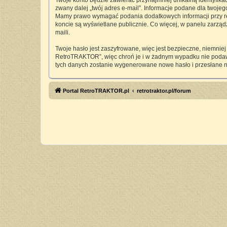
Twoje konto będzie zawierać przynajmniej unikalną identyfika
zwany dalej „twój adres e-mail”. Informacje podane dla twoj
Mamy prawo wymagać podania dodatkowych informacji przy rejes
koncie są wyświetlane publicznie. Co więcej, w panelu zarz
maili.
Twoje hasło jest zaszyfrowane, więc jest bezpieczne, niemnie
RetroTRAKTOR”, więc chroń je i w żadnym wypadku nie pod
tych danych zostanie wygenerowane nowe hasło i przesłane n
Portal RetroTRAKTOR.pl
retrotraktor.pl/forum