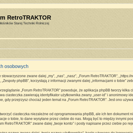
um RetroTRAKTOR
łośników Starej Techniki Rolniczej
ch osobowych
stowarzyszone zwane dalej „my”, „nas”, „nasz”, „Forum RetroTRAKTOR”, „https://retro
espoły phpBB”, korzystają z informacji zwanymi dalej „informacjami o tobie” zebr
 przeglądanie „Forum RetroTRAKTOR” powoduje, że aplikacja phpBB tworzy kilka ci
a ciasteczka zawierają identyfikator użytkownika zwany „user-id” i anonimowy ide
one, gdy przejrzysz chociaż jeden temat na „Forum RetroTRAKTOR”. Jest ono używane
rzyć ciasteczka niezależne od oprogramowania phpBB, ale ich ten dokument nie 
cje o tobie, to dane wysyłane przez ciebie do nas. Mogą być to między innymi p
m RetroTRAKTOR” zwane dalej „twoje konto” i posty napisane przez ciebie po rejes