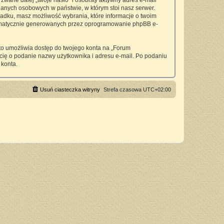
wane dalej „twoje hasło” i osobisty aktywny adres e-mail
anych osobowych w państwie, w którym stoi nasz serwer.
padku, masz możliwość wybrania, które informacje o twoim
utomatycznie generowanych przez oprogramowanie phpBB e-
 to umożliwia dostęp do twojego konta na „Forum
si cię o podanie nazwy użytkownika i adresu e-mail. Po podaniu
 konta.
Usuń ciasteczka witryny
Strefa czasowa
UTC+02:00