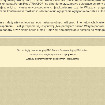
cyjną nazwę zwaną dalej „twoja nazwa użytkownika”, hasło używane do logowania z
ego konta na „Forum RetroTRAKTOR” są chronione przez prawa dotyczące ochrony d
tracji, i to my ustalamy czy podanie ich jest konieczne, czy nie. W każdym przy
ądzania kontem masz możliwość włączenia lub wyłączenia wysyłania do ciebie a
j nie należy używać tego samego hasła na różnych witrynach internetowych. Hasło
awaj
nikomu
. Jeśli je zapomnisz, użyj funkcji „Nie pamiętam hasła”. Witryna popro
a podany przez ciebie adres e-mail. Umożliwi ono odzyskanie dostępu do twojego
Technologię dostarcza
phpBB
® Forum Software © phpBB Limited
Polski pakiet językowy dostarcza
phpBB.pl
Zasady ochrony danych osobowych
|
Regulamin