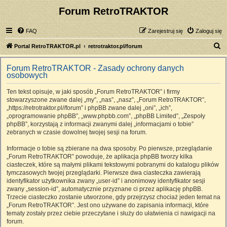
Forum RetroTRAKTOR
FAQ
Zarejestruj się
Zaloguj się
S
Portal RetroTRAKTOR.pl
retrotraktor.pl/forum
z
Forum RetroTRAKTOR - Zasady ochrony danych
u
osobowych
k
Ten tekst opisuje, w jaki sposób „Forum RetroTRAKTOR” i firmy
a
stowarzyszone zwane dalej „my”, „nas”, „nasz”, „Forum RetroTRAKTOR”,
j
„https://retrotraktor.pl//forum” i phpBB zwane dalej „oni”, „ich”,
„oprogramowanie phpBB”, „www.phpbb.com”, „phpBB Limited”, „Zespoły
phpBB”, korzystają z informacji zwanymi dalej „informacjami o tobie”
zebranych w czasie dowolnej twojej sesji na forum.
Informacje o tobie są zbierane na dwa sposoby. Po pierwsze, przeglądanie
„Forum RetroTRAKTOR” powoduje, że aplikacja phpBB tworzy kilka
ciasteczek, które są małymi plikami tekstowymi pobranymi do katalogu plików
tymczasowych twojej przeglądarki. Pierwsze dwa ciasteczka zawierają
identyfikator użytkownika zwany „user-id” i anonimowy identyfikator sesji
zwany „session-id”, automatycznie przyznane ci przez aplikację phpBB.
Trzecie ciasteczko zostanie utworzone, gdy przejrzysz chociaż jeden temat na
„Forum RetroTRAKTOR”. Jest ono używane do zapisania informacji, które
tematy zostały przez ciebie przeczytane i służy do ułatwienia ci nawigacji na
forum.