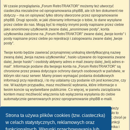
W czasie przeglądania „Forum RetroTRAKTOR” możemy też utworzyć
ciasteczka niezależne od oprogramowania phpBB, ale ich ten dokument nie
dotyczy – ma on opisywać tylko strony stworzone przez oprogramowanie
phpBB. Drugi sposób, w jaki zbieramy informacje o tobie, to dane wysyłane
przez ciebie do nas. Mogą być to między innymi posty napisane przez ciebie
jako anonimowy użytkownik zwane dalej „anonimowe posty”, konta
użytkownika założone na „Forum RetroTRAKTOR” zwane dalej „twoje konto” i
posty napisane przez ciebie po rejestracji i zalogowaniu zwane dalej „twoje
posty”.
Twoje konto będzie zawierać przynajmniej unikalną identyfikacyjną nazwę
zwaną dalej „twoja nazwa użytkownika”, hasło używane do logowania zwane
dalej „twoje hasło” i osobisty aktywny adres e-mail zwany dalej „twój adres e-
mail”. Informacje podane dla twojego konta na „Forum RetroTRAKTOR” są
chronione przez prawa dotyczące ochrony danych osobowych w państwie, w
którym stoi nasz serwer. Mamy prawo wymagać podania dodatkowych
informacji przy rejestracji, i to my ustalamy czy podanie ich jest konieczne, czy
nie. W każdym przypadku, masz możliwość wybrania, które informacje o
twoim koncie są wyświetlane publicznie. Co więcej, w panelu zarządzania
kontem masz możliwość włączenia lub wyłączenia wysyłania do ciebie
automatycznie generowanych przez oprogramowanie phpBB e-maili.
Twoje hasło jest zaszyfrowane, więc jest bezpieczne, niemniej nie należy
używać tego samego hasła na różnych witrynach internetowych. Hasło to
Strona ta używa plików cookies (tzw. ciasteczka)
umożliwia dostęp do twojego konta na „Forum RetroTRAKTOR”, więc chroń je
w celach statystycznych, reklamowych oraz
i w żadnym wypadku nie podawaj
nikomu
. Jeśli je zapomnisz, użyj funkcji
„Nie pamiętam hasła”. Witryna poprosi cię o podanie nazwy użytkownika i
funkcjonalnych. Warunki przechowywania lub