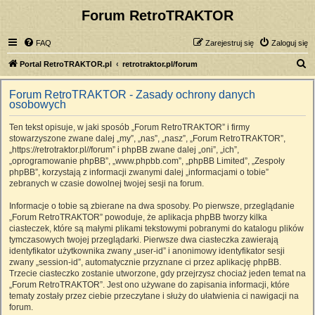
Forum RetroTRAKTOR
FAQ
Zarejestruj się
Zaloguj się
S
Portal RetroTRAKTOR.pl
retrotraktor.pl/forum
z
Forum RetroTRAKTOR - Zasady ochrony danych
u
osobowych
k
Ten tekst opisuje, w jaki sposób „Forum RetroTRAKTOR” i firmy
a
stowarzyszone zwane dalej „my”, „nas”, „nasz”, „Forum RetroTRAKTOR”,
j
„https://retrotraktor.pl//forum” i phpBB zwane dalej „oni”, „ich”,
„oprogramowanie phpBB”, „www.phpbb.com”, „phpBB Limited”, „Zespoły
phpBB”, korzystają z informacji zwanymi dalej „informacjami o tobie”
zebranych w czasie dowolnej twojej sesji na forum.
Informacje o tobie są zbierane na dwa sposoby. Po pierwsze, przeglądanie
„Forum RetroTRAKTOR” powoduje, że aplikacja phpBB tworzy kilka
ciasteczek, które są małymi plikami tekstowymi pobranymi do katalogu plików
tymczasowych twojej przeglądarki. Pierwsze dwa ciasteczka zawierają
identyfikator użytkownika zwany „user-id” i anonimowy identyfikator sesji
zwany „session-id”, automatycznie przyznane ci przez aplikację phpBB.
Trzecie ciasteczko zostanie utworzone, gdy przejrzysz chociaż jeden temat na
„Forum RetroTRAKTOR”. Jest ono używane do zapisania informacji, które
tematy zostały przez ciebie przeczytane i służy do ułatwienia ci nawigacji na
forum.