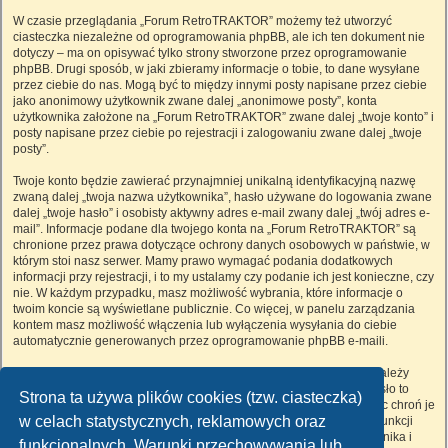
W czasie przeglądania „Forum RetroTRAKTOR” możemy też utworzyć
ciasteczka niezależne od oprogramowania phpBB, ale ich ten dokument nie
dotyczy – ma on opisywać tylko strony stworzone przez oprogramowanie
phpBB. Drugi sposób, w jaki zbieramy informacje o tobie, to dane wysyłane
przez ciebie do nas. Mogą być to między innymi posty napisane przez ciebie
jako anonimowy użytkownik zwane dalej „anonimowe posty”, konta
użytkownika założone na „Forum RetroTRAKTOR” zwane dalej „twoje konto” i
posty napisane przez ciebie po rejestracji i zalogowaniu zwane dalej „twoje
posty”.
Twoje konto będzie zawierać przynajmniej unikalną identyfikacyjną nazwę
zwaną dalej „twoja nazwa użytkownika”, hasło używane do logowania zwane
dalej „twoje hasło” i osobisty aktywny adres e-mail zwany dalej „twój adres e-
mail”. Informacje podane dla twojego konta na „Forum RetroTRAKTOR” są
chronione przez prawa dotyczące ochrony danych osobowych w państwie, w
którym stoi nasz serwer. Mamy prawo wymagać podania dodatkowych
informacji przy rejestracji, i to my ustalamy czy podanie ich jest konieczne, czy
nie. W każdym przypadku, masz możliwość wybrania, które informacje o
twoim koncie są wyświetlane publicznie. Co więcej, w panelu zarządzania
kontem masz możliwość włączenia lub wyłączenia wysyłania do ciebie
automatycznie generowanych przez oprogramowanie phpBB e-maili.
Twoje hasło jest zaszyfrowane, więc jest bezpieczne, niemniej nie należy
używać tego samego hasła na różnych witrynach internetowych. Hasło to
Strona ta używa plików cookies (tzw. ciasteczka)
umożliwia dostęp do twojego konta na „Forum RetroTRAKTOR”, więc chroń je
w celach statystycznych, reklamowych oraz
i w żadnym wypadku nie podawaj
nikomu
. Jeśli je zapomnisz, użyj funkcji
„Nie pamiętam hasła”. Witryna poprosi cię o podanie nazwy użytkownika i
funkcjonalnych. Warunki przechowywania lub