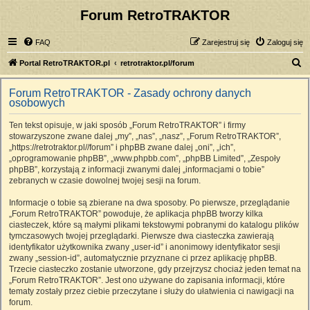
Forum RetroTRAKTOR
FAQ
Zarejestruj się
Zaloguj się
S
Portal RetroTRAKTOR.pl
retrotraktor.pl/forum
z
Forum RetroTRAKTOR - Zasady ochrony danych
u
osobowych
k
Ten tekst opisuje, w jaki sposób „Forum RetroTRAKTOR” i firmy
a
stowarzyszone zwane dalej „my”, „nas”, „nasz”, „Forum RetroTRAKTOR”,
j
„https://retrotraktor.pl//forum” i phpBB zwane dalej „oni”, „ich”,
„oprogramowanie phpBB”, „www.phpbb.com”, „phpBB Limited”, „Zespoły
phpBB”, korzystają z informacji zwanymi dalej „informacjami o tobie”
zebranych w czasie dowolnej twojej sesji na forum.
Informacje o tobie są zbierane na dwa sposoby. Po pierwsze, przeglądanie
„Forum RetroTRAKTOR” powoduje, że aplikacja phpBB tworzy kilka
ciasteczek, które są małymi plikami tekstowymi pobranymi do katalogu plików
tymczasowych twojej przeglądarki. Pierwsze dwa ciasteczka zawierają
identyfikator użytkownika zwany „user-id” i anonimowy identyfikator sesji
zwany „session-id”, automatycznie przyznane ci przez aplikację phpBB.
Trzecie ciasteczko zostanie utworzone, gdy przejrzysz chociaż jeden temat na
„Forum RetroTRAKTOR”. Jest ono używane do zapisania informacji, które
tematy zostały przez ciebie przeczytane i służy do ułatwienia ci nawigacji na
forum.