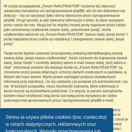
W czasie przeglądania „Forum RetroTRAKTOR” możemy też utworzyć
ciasteczka niezależne od oprogramowania phpBB, ale ich ten dokument nie
dotyczy – ma on opisywać tylko strony stworzone przez oprogramowanie
phpBB. Drugi sposób, w jaki zbieramy informacje o tobie, to dane wysyłane
przez ciebie do nas. Mogą być to między innymi posty napisane przez ciebie
jako anonimowy użytkownik zwane dalej „anonimowe posty”, konta
użytkownika założone na „Forum RetroTRAKTOR” zwane dalej „twoje konto” i
posty napisane przez ciebie po rejestracji i zalogowaniu zwane dalej „twoje
posty”.
Twoje konto będzie zawierać przynajmniej unikalną identyfikacyjną nazwę
zwaną dalej „twoja nazwa użytkownika”, hasło używane do logowania zwane
dalej „twoje hasło” i osobisty aktywny adres e-mail zwany dalej „twój adres e-
mail”. Informacje podane dla twojego konta na „Forum RetroTRAKTOR” są
chronione przez prawa dotyczące ochrony danych osobowych w państwie, w
którym stoi nasz serwer. Mamy prawo wymagać podania dodatkowych
informacji przy rejestracji, i to my ustalamy czy podanie ich jest konieczne, czy
nie. W każdym przypadku, masz możliwość wybrania, które informacje o
twoim koncie są wyświetlane publicznie. Co więcej, w panelu zarządzania
kontem masz możliwość włączenia lub wyłączenia wysyłania do ciebie
automatycznie generowanych przez oprogramowanie phpBB e-maili.
Twoje hasło jest zaszyfrowane, więc jest bezpieczne, niemniej nie należy
używać tego samego hasła na różnych witrynach internetowych. Hasło to
Strona ta używa plików cookies (tzw. ciasteczka)
umożliwia dostęp do twojego konta na „Forum RetroTRAKTOR”, więc chroń je
w celach statystycznych, reklamowych oraz
i w żadnym wypadku nie podawaj
nikomu
. Jeśli je zapomnisz, użyj funkcji
„Nie pamiętam hasła”. Witryna poprosi cię o podanie nazwy użytkownika i
funkcjonalnych. Warunki przechowywania lub