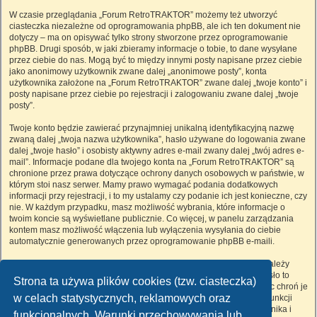
W czasie przeglądania „Forum RetroTRAKTOR” możemy też utworzyć
ciasteczka niezależne od oprogramowania phpBB, ale ich ten dokument nie
dotyczy – ma on opisywać tylko strony stworzone przez oprogramowanie
phpBB. Drugi sposób, w jaki zbieramy informacje o tobie, to dane wysyłane
przez ciebie do nas. Mogą być to między innymi posty napisane przez ciebie
jako anonimowy użytkownik zwane dalej „anonimowe posty”, konta
użytkownika założone na „Forum RetroTRAKTOR” zwane dalej „twoje konto” i
posty napisane przez ciebie po rejestracji i zalogowaniu zwane dalej „twoje
posty”.
Twoje konto będzie zawierać przynajmniej unikalną identyfikacyjną nazwę
zwaną dalej „twoja nazwa użytkownika”, hasło używane do logowania zwane
dalej „twoje hasło” i osobisty aktywny adres e-mail zwany dalej „twój adres e-
mail”. Informacje podane dla twojego konta na „Forum RetroTRAKTOR” są
chronione przez prawa dotyczące ochrony danych osobowych w państwie, w
którym stoi nasz serwer. Mamy prawo wymagać podania dodatkowych
informacji przy rejestracji, i to my ustalamy czy podanie ich jest konieczne, czy
nie. W każdym przypadku, masz możliwość wybrania, które informacje o
twoim koncie są wyświetlane publicznie. Co więcej, w panelu zarządzania
kontem masz możliwość włączenia lub wyłączenia wysyłania do ciebie
automatycznie generowanych przez oprogramowanie phpBB e-maili.
Twoje hasło jest zaszyfrowane, więc jest bezpieczne, niemniej nie należy
używać tego samego hasła na różnych witrynach internetowych. Hasło to
Strona ta używa plików cookies (tzw. ciasteczka)
umożliwia dostęp do twojego konta na „Forum RetroTRAKTOR”, więc chroń je
w celach statystycznych, reklamowych oraz
i w żadnym wypadku nie podawaj
nikomu
. Jeśli je zapomnisz, użyj funkcji
„Nie pamiętam hasła”. Witryna poprosi cię o podanie nazwy użytkownika i
funkcjonalnych. Warunki przechowywania lub