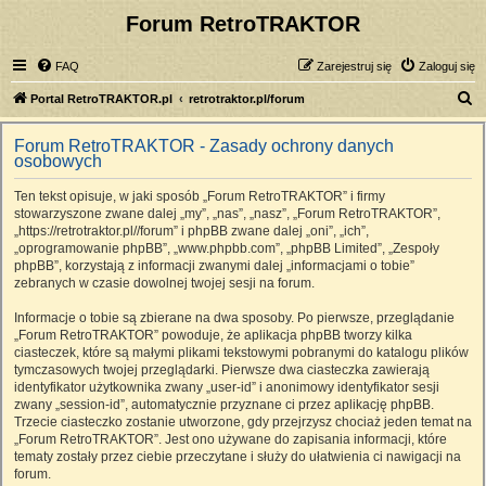
Forum RetroTRAKTOR
FAQ
Zarejestruj się
Zaloguj się
S
Portal RetroTRAKTOR.pl
retrotraktor.pl/forum
z
Forum RetroTRAKTOR - Zasady ochrony danych
u
osobowych
k
Ten tekst opisuje, w jaki sposób „Forum RetroTRAKTOR” i firmy
a
stowarzyszone zwane dalej „my”, „nas”, „nasz”, „Forum RetroTRAKTOR”,
j
„https://retrotraktor.pl//forum” i phpBB zwane dalej „oni”, „ich”,
„oprogramowanie phpBB”, „www.phpbb.com”, „phpBB Limited”, „Zespoły
phpBB”, korzystają z informacji zwanymi dalej „informacjami o tobie”
zebranych w czasie dowolnej twojej sesji na forum.
Informacje o tobie są zbierane na dwa sposoby. Po pierwsze, przeglądanie
„Forum RetroTRAKTOR” powoduje, że aplikacja phpBB tworzy kilka
ciasteczek, które są małymi plikami tekstowymi pobranymi do katalogu plików
tymczasowych twojej przeglądarki. Pierwsze dwa ciasteczka zawierają
identyfikator użytkownika zwany „user-id” i anonimowy identyfikator sesji
zwany „session-id”, automatycznie przyznane ci przez aplikację phpBB.
Trzecie ciasteczko zostanie utworzone, gdy przejrzysz chociaż jeden temat na
„Forum RetroTRAKTOR”. Jest ono używane do zapisania informacji, które
tematy zostały przez ciebie przeczytane i służy do ułatwienia ci nawigacji na
forum.