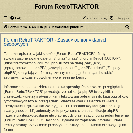
Forum RetroTRAKTOR
FAQ
Zarejestruj się
Zaloguj się
S
Portal RetroTRAKTOR.pl
retrotraktor.pl/forum
z
Forum RetroTRAKTOR - Zasady ochrony danych
u
osobowych
k
Ten tekst opisuje, w jaki sposób „Forum RetroTRAKTOR” i firmy
a
stowarzyszone zwane dalej „my”, „nas”, „nasz”, „Forum RetroTRAKTOR”,
j
„https://retrotraktor.pl//forum” i phpBB zwane dalej „oni”, „ich”,
„oprogramowanie phpBB”, „www.phpbb.com”, „phpBB Limited”, „Zespoły
phpBB”, korzystają z informacji zwanymi dalej „informacjami o tobie”
zebranych w czasie dowolnej twojej sesji na forum.
Informacje o tobie są zbierane na dwa sposoby. Po pierwsze, przeglądanie
„Forum RetroTRAKTOR” powoduje, że aplikacja phpBB tworzy kilka
ciasteczek, które są małymi plikami tekstowymi pobranymi do katalogu plików
tymczasowych twojej przeglądarki. Pierwsze dwa ciasteczka zawierają
identyfikator użytkownika zwany „user-id” i anonimowy identyfikator sesji
zwany „session-id”, automatycznie przyznane ci przez aplikację phpBB.
Trzecie ciasteczko zostanie utworzone, gdy przejrzysz chociaż jeden temat na
„Forum RetroTRAKTOR”. Jest ono używane do zapisania informacji, które
tematy zostały przez ciebie przeczytane i służy do ułatwienia ci nawigacji na
forum.