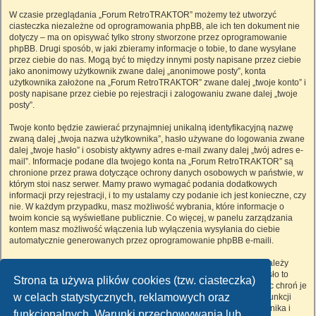
W czasie przeglądania „Forum RetroTRAKTOR” możemy też utworzyć
ciasteczka niezależne od oprogramowania phpBB, ale ich ten dokument nie
dotyczy – ma on opisywać tylko strony stworzone przez oprogramowanie
phpBB. Drugi sposób, w jaki zbieramy informacje o tobie, to dane wysyłane
przez ciebie do nas. Mogą być to między innymi posty napisane przez ciebie
jako anonimowy użytkownik zwane dalej „anonimowe posty”, konta
użytkownika założone na „Forum RetroTRAKTOR” zwane dalej „twoje konto” i
posty napisane przez ciebie po rejestracji i zalogowaniu zwane dalej „twoje
posty”.
Twoje konto będzie zawierać przynajmniej unikalną identyfikacyjną nazwę
zwaną dalej „twoja nazwa użytkownika”, hasło używane do logowania zwane
dalej „twoje hasło” i osobisty aktywny adres e-mail zwany dalej „twój adres e-
mail”. Informacje podane dla twojego konta na „Forum RetroTRAKTOR” są
chronione przez prawa dotyczące ochrony danych osobowych w państwie, w
którym stoi nasz serwer. Mamy prawo wymagać podania dodatkowych
informacji przy rejestracji, i to my ustalamy czy podanie ich jest konieczne, czy
nie. W każdym przypadku, masz możliwość wybrania, które informacje o
twoim koncie są wyświetlane publicznie. Co więcej, w panelu zarządzania
kontem masz możliwość włączenia lub wyłączenia wysyłania do ciebie
automatycznie generowanych przez oprogramowanie phpBB e-maili.
Twoje hasło jest zaszyfrowane, więc jest bezpieczne, niemniej nie należy
używać tego samego hasła na różnych witrynach internetowych. Hasło to
Strona ta używa plików cookies (tzw. ciasteczka)
umożliwia dostęp do twojego konta na „Forum RetroTRAKTOR”, więc chroń je
w celach statystycznych, reklamowych oraz
i w żadnym wypadku nie podawaj
nikomu
. Jeśli je zapomnisz, użyj funkcji
„Nie pamiętam hasła”. Witryna poprosi cię o podanie nazwy użytkownika i
funkcjonalnych. Warunki przechowywania lub