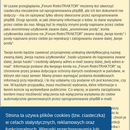
W czasie przeglądania „Forum RetroTRAKTOR” możemy też utworzyć
ciasteczka niezależne od oprogramowania phpBB, ale ich ten dokument nie
dotyczy – ma on opisywać tylko strony stworzone przez oprogramowanie
phpBB. Drugi sposób, w jaki zbieramy informacje o tobie, to dane wysyłane
przez ciebie do nas. Mogą być to między innymi posty napisane przez ciebie
jako anonimowy użytkownik zwane dalej „anonimowe posty”, konta
użytkownika założone na „Forum RetroTRAKTOR” zwane dalej „twoje konto” i
posty napisane przez ciebie po rejestracji i zalogowaniu zwane dalej „twoje
posty”.
Twoje konto będzie zawierać przynajmniej unikalną identyfikacyjną nazwę
zwaną dalej „twoja nazwa użytkownika”, hasło używane do logowania zwane
dalej „twoje hasło” i osobisty aktywny adres e-mail zwany dalej „twój adres e-
mail”. Informacje podane dla twojego konta na „Forum RetroTRAKTOR” są
chronione przez prawa dotyczące ochrony danych osobowych w państwie, w
którym stoi nasz serwer. Mamy prawo wymagać podania dodatkowych
informacji przy rejestracji, i to my ustalamy czy podanie ich jest konieczne, czy
nie. W każdym przypadku, masz możliwość wybrania, które informacje o
twoim koncie są wyświetlane publicznie. Co więcej, w panelu zarządzania
kontem masz możliwość włączenia lub wyłączenia wysyłania do ciebie
automatycznie generowanych przez oprogramowanie phpBB e-maili.
Twoje hasło jest zaszyfrowane, więc jest bezpieczne, niemniej nie należy
używać tego samego hasła na różnych witrynach internetowych. Hasło to
Strona ta używa plików cookies (tzw. ciasteczka)
umożliwia dostęp do twojego konta na „Forum RetroTRAKTOR”, więc chroń je
w celach statystycznych, reklamowych oraz
i w żadnym wypadku nie podawaj
nikomu
. Jeśli je zapomnisz, użyj funkcji
„Nie pamiętam hasła”. Witryna poprosi cię o podanie nazwy użytkownika i
funkcjonalnych. Warunki przechowywania lub