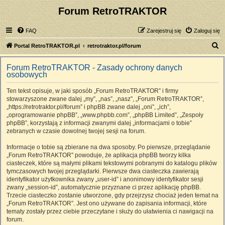
Forum RetroTRAKTOR
FAQ
Zarejestruj się
Zaloguj się
S
Portal RetroTRAKTOR.pl
retrotraktor.pl/forum
z
Forum RetroTRAKTOR - Zasady ochrony danych
u
osobowych
k
Ten tekst opisuje, w jaki sposób „Forum RetroTRAKTOR” i firmy
a
stowarzyszone zwane dalej „my”, „nas”, „nasz”, „Forum RetroTRAKTOR”,
j
„https://retrotraktor.pl//forum” i phpBB zwane dalej „oni”, „ich”,
„oprogramowanie phpBB”, „www.phpbb.com”, „phpBB Limited”, „Zespoły
phpBB”, korzystają z informacji zwanymi dalej „informacjami o tobie”
zebranych w czasie dowolnej twojej sesji na forum.
Informacje o tobie są zbierane na dwa sposoby. Po pierwsze, przeglądanie
„Forum RetroTRAKTOR” powoduje, że aplikacja phpBB tworzy kilka
ciasteczek, które są małymi plikami tekstowymi pobranymi do katalogu plików
tymczasowych twojej przeglądarki. Pierwsze dwa ciasteczka zawierają
identyfikator użytkownika zwany „user-id” i anonimowy identyfikator sesji
zwany „session-id”, automatycznie przyznane ci przez aplikację phpBB.
Trzecie ciasteczko zostanie utworzone, gdy przejrzysz chociaż jeden temat na
„Forum RetroTRAKTOR”. Jest ono używane do zapisania informacji, które
tematy zostały przez ciebie przeczytane i służy do ułatwienia ci nawigacji na
forum.