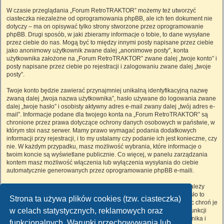
W czasie przeglądania „Forum RetroTRAKTOR” możemy też utworzyć
ciasteczka niezależne od oprogramowania phpBB, ale ich ten dokument nie
dotyczy – ma on opisywać tylko strony stworzone przez oprogramowanie
phpBB. Drugi sposób, w jaki zbieramy informacje o tobie, to dane wysyłane
przez ciebie do nas. Mogą być to między innymi posty napisane przez ciebie
jako anonimowy użytkownik zwane dalej „anonimowe posty”, konta
użytkownika założone na „Forum RetroTRAKTOR” zwane dalej „twoje konto” i
posty napisane przez ciebie po rejestracji i zalogowaniu zwane dalej „twoje
posty”.
Twoje konto będzie zawierać przynajmniej unikalną identyfikacyjną nazwę
zwaną dalej „twoja nazwa użytkownika”, hasło używane do logowania zwane
dalej „twoje hasło” i osobisty aktywny adres e-mail zwany dalej „twój adres e-
mail”. Informacje podane dla twojego konta na „Forum RetroTRAKTOR” są
chronione przez prawa dotyczące ochrony danych osobowych w państwie, w
którym stoi nasz serwer. Mamy prawo wymagać podania dodatkowych
informacji przy rejestracji, i to my ustalamy czy podanie ich jest konieczne, czy
nie. W każdym przypadku, masz możliwość wybrania, które informacje o
twoim koncie są wyświetlane publicznie. Co więcej, w panelu zarządzania
kontem masz możliwość włączenia lub wyłączenia wysyłania do ciebie
automatycznie generowanych przez oprogramowanie phpBB e-maili.
Twoje hasło jest zaszyfrowane, więc jest bezpieczne, niemniej nie należy
używać tego samego hasła na różnych witrynach internetowych. Hasło to
Strona ta używa plików cookies (tzw. ciasteczka)
umożliwia dostęp do twojego konta na „Forum RetroTRAKTOR”, więc chroń je
w celach statystycznych, reklamowych oraz
i w żadnym wypadku nie podawaj
nikomu
. Jeśli je zapomnisz, użyj funkcji
„Nie pamiętam hasła”. Witryna poprosi cię o podanie nazwy użytkownika i
funkcjonalnych. Warunki przechowywania lub