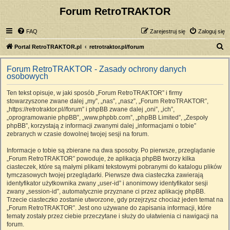
Forum RetroTRAKTOR
FAQ
Zarejestruj się
Zaloguj się
S
Portal RetroTRAKTOR.pl
retrotraktor.pl/forum
z
Forum RetroTRAKTOR - Zasady ochrony danych
u
osobowych
k
Ten tekst opisuje, w jaki sposób „Forum RetroTRAKTOR” i firmy
a
stowarzyszone zwane dalej „my”, „nas”, „nasz”, „Forum RetroTRAKTOR”,
j
„https://retrotraktor.pl//forum” i phpBB zwane dalej „oni”, „ich”,
„oprogramowanie phpBB”, „www.phpbb.com”, „phpBB Limited”, „Zespoły
phpBB”, korzystają z informacji zwanymi dalej „informacjami o tobie”
zebranych w czasie dowolnej twojej sesji na forum.
Informacje o tobie są zbierane na dwa sposoby. Po pierwsze, przeglądanie
„Forum RetroTRAKTOR” powoduje, że aplikacja phpBB tworzy kilka
ciasteczek, które są małymi plikami tekstowymi pobranymi do katalogu plików
tymczasowych twojej przeglądarki. Pierwsze dwa ciasteczka zawierają
identyfikator użytkownika zwany „user-id” i anonimowy identyfikator sesji
zwany „session-id”, automatycznie przyznane ci przez aplikację phpBB.
Trzecie ciasteczko zostanie utworzone, gdy przejrzysz chociaż jeden temat na
„Forum RetroTRAKTOR”. Jest ono używane do zapisania informacji, które
tematy zostały przez ciebie przeczytane i służy do ułatwienia ci nawigacji na
forum.