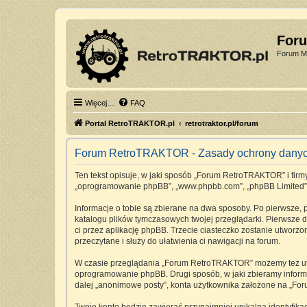
For
Forum Mi
Więcej…
FAQ
Portal RetroTRAKTOR.pl
retrotraktor.pl/forum
Forum RetroTRAKTOR - Zasady ochrony dany
Ten tekst opisuje, w jaki sposób „Forum RetroTRAKTOR” i firmy 
„oprogramowanie phpBB”, „www.phpbb.com”, „phpBB Limited”, „Z
Informacje o tobie są zbierane na dwa sposoby. Po pierwsze,
katalogu plików tymczasowych twojej przeglądarki. Pierwsze dw
ci przez aplikację phpBB. Trzecie ciasteczko zostanie utworz
przeczytane i służy do ułatwienia ci nawigacji na forum.
W czasie przeglądania „Forum RetroTRAKTOR” możemy też utwo
oprogramowanie phpBB. Drugi sposób, w jaki zbieramy informa
dalej „anonimowe posty”, konta użytkownika założone na „Foru