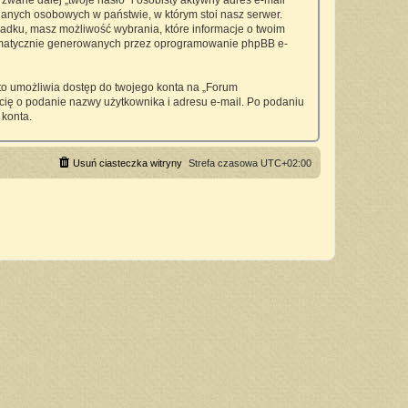
wane dalej „twoje hasło” i osobisty aktywny adres e-mail
anych osobowych w państwie, w którym stoi nasz serwer.
padku, masz możliwość wybrania, które informacje o twoim
utomatycznie generowanych przez oprogramowanie phpBB e-
 to umożliwia dostęp do twojego konta na „Forum
si cię o podanie nazwy użytkownika i adresu e-mail. Po podaniu
 konta.
Usuń ciasteczka witryny
Strefa czasowa
UTC+02:00