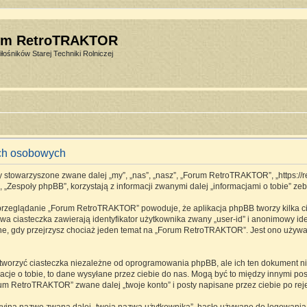
um RetroTRAKTOR
łośników Starej Techniki Rolniczej
ch osobowych
stowarzyszone zwane dalej „my”, „nas”, „nasz”, „Forum RetroTRAKTOR”, „https://retro
espoły phpBB”, korzystają z informacji zwanymi dalej „informacjami o tobie” zebr
 przeglądanie „Forum RetroTRAKTOR” powoduje, że aplikacja phpBB tworzy kilka ci
a ciasteczka zawierają identyfikator użytkownika zwany „user-id” i anonimowy ide
one, gdy przejrzysz chociaż jeden temat na „Forum RetroTRAKTOR”. Jest ono używane
rzyć ciasteczka niezależne od oprogramowania phpBB, ale ich ten dokument nie 
cje o tobie, to dane wysyłane przez ciebie do nas. Mogą być to między innymi p
m RetroTRAKTOR” zwane dalej „twoje konto” i posty napisane przez ciebie po rejes