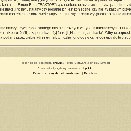
cyjną nazwę zwaną dalej „twoja nazwa użytkownika”, hasło używane do logowania z
ego konta na „Forum RetroTRAKTOR” są chronione przez prawa dotyczące ochrony d
tracji, i to my ustalamy czy podanie ich jest konieczne, czy nie. W każdym przy
ądzania kontem masz możliwość włączenia lub wyłączenia wysyłania do ciebie a
j nie należy używać tego samego hasła na różnych witrynach internetowych. Hasło
awaj
nikomu
. Jeśli je zapomnisz, użyj funkcji „Nie pamiętam hasła”. Witryna popro
a podany przez ciebie adres e-mail. Umożliwi ono odzyskanie dostępu do twojego
Technologię dostarcza
phpBB
® Forum Software © phpBB Limited
Polski pakiet językowy dostarcza
phpBB.pl
Zasady ochrony danych osobowych
|
Regulamin