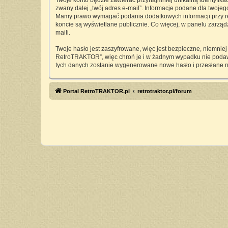
Twoje konto będzie zawierać przynajmniej unikalną identyfika
zwany dalej „twój adres e-mail”. Informacje podane dla twoj
Mamy prawo wymagać podania dodatkowych informacji przy rejes
koncie są wyświetlane publicznie. Co więcej, w panelu zarz
maili.
Twoje hasło jest zaszyfrowane, więc jest bezpieczne, niemnie
RetroTRAKTOR”, więc chroń je i w żadnym wypadku nie pod
tych danych zostanie wygenerowane nowe hasło i przesłane n
Portal RetroTRAKTOR.pl
retrotraktor.pl/forum