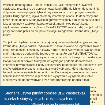
W czasie przeglądania „Forum RetroTRAKTOR” możemy też utworzyć
ciasteczka niezależne od oprogramowania phpBB, ale ich ten dokument nie
dotyczy – ma on opisywać tylko strony stworzone przez oprogramowanie
phpBB. Drugi sposób, w jaki zbieramy informacje o tobie, to dane wysyłane
przez ciebie do nas. Mogą być to między innymi posty napisane przez ciebie
jako anonimowy użytkownik zwane dalej „anonimowe posty”, konta
użytkownika założone na „Forum RetroTRAKTOR” zwane dalej „twoje konto” i
posty napisane przez ciebie po rejestracji i zalogowaniu zwane dalej „twoje
posty”.
Twoje konto będzie zawierać przynajmniej unikalną identyfikacyjną nazwę
zwaną dalej „twoja nazwa użytkownika”, hasło używane do logowania zwane
dalej „twoje hasło” i osobisty aktywny adres e-mail zwany dalej „twój adres e-
mail”. Informacje podane dla twojego konta na „Forum RetroTRAKTOR” są
chronione przez prawa dotyczące ochrony danych osobowych w państwie, w
którym stoi nasz serwer. Mamy prawo wymagać podania dodatkowych
informacji przy rejestracji, i to my ustalamy czy podanie ich jest konieczne, czy
nie. W każdym przypadku, masz możliwość wybrania, które informacje o
twoim koncie są wyświetlane publicznie. Co więcej, w panelu zarządzania
kontem masz możliwość włączenia lub wyłączenia wysyłania do ciebie
automatycznie generowanych przez oprogramowanie phpBB e-maili.
Twoje hasło jest zaszyfrowane, więc jest bezpieczne, niemniej nie należy
używać tego samego hasła na różnych witrynach internetowych. Hasło to
Strona ta używa plików cookies (tzw. ciasteczka)
umożliwia dostęp do twojego konta na „Forum RetroTRAKTOR”, więc chroń je
w celach statystycznych, reklamowych oraz
i w żadnym wypadku nie podawaj
nikomu
. Jeśli je zapomnisz, użyj funkcji
„Nie pamiętam hasła”. Witryna poprosi cię o podanie nazwy użytkownika i
funkcjonalnych. Warunki przechowywania lub