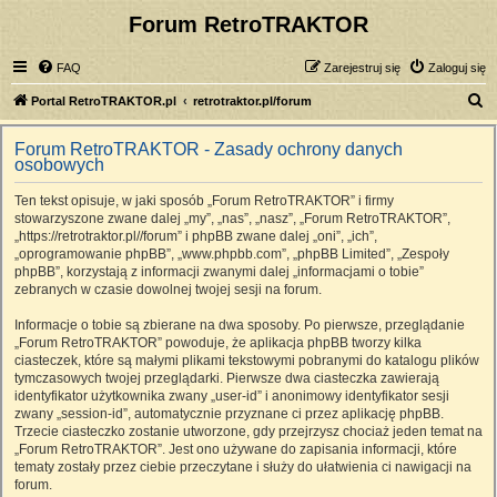
Forum RetroTRAKTOR
FAQ
Zarejestruj się
Zaloguj się
S
Portal RetroTRAKTOR.pl
retrotraktor.pl/forum
z
Forum RetroTRAKTOR - Zasady ochrony danych
u
osobowych
k
Ten tekst opisuje, w jaki sposób „Forum RetroTRAKTOR” i firmy
a
stowarzyszone zwane dalej „my”, „nas”, „nasz”, „Forum RetroTRAKTOR”,
j
„https://retrotraktor.pl//forum” i phpBB zwane dalej „oni”, „ich”,
„oprogramowanie phpBB”, „www.phpbb.com”, „phpBB Limited”, „Zespoły
phpBB”, korzystają z informacji zwanymi dalej „informacjami o tobie”
zebranych w czasie dowolnej twojej sesji na forum.
Informacje o tobie są zbierane na dwa sposoby. Po pierwsze, przeglądanie
„Forum RetroTRAKTOR” powoduje, że aplikacja phpBB tworzy kilka
ciasteczek, które są małymi plikami tekstowymi pobranymi do katalogu plików
tymczasowych twojej przeglądarki. Pierwsze dwa ciasteczka zawierają
identyfikator użytkownika zwany „user-id” i anonimowy identyfikator sesji
zwany „session-id”, automatycznie przyznane ci przez aplikację phpBB.
Trzecie ciasteczko zostanie utworzone, gdy przejrzysz chociaż jeden temat na
„Forum RetroTRAKTOR”. Jest ono używane do zapisania informacji, które
tematy zostały przez ciebie przeczytane i służy do ułatwienia ci nawigacji na
forum.