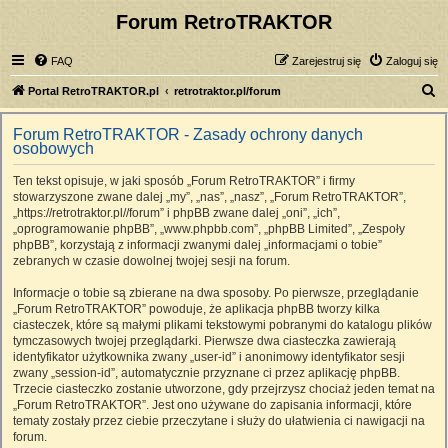
Forum RetroTRAKTOR
FAQ
Zarejestruj się
Zaloguj się
S
Portal RetroTRAKTOR.pl
retrotraktor.pl/forum
z
Forum RetroTRAKTOR - Zasady ochrony danych
u
osobowych
k
Ten tekst opisuje, w jaki sposób „Forum RetroTRAKTOR” i firmy
a
stowarzyszone zwane dalej „my”, „nas”, „nasz”, „Forum RetroTRAKTOR”,
j
„https://retrotraktor.pl//forum” i phpBB zwane dalej „oni”, „ich”,
„oprogramowanie phpBB”, „www.phpbb.com”, „phpBB Limited”, „Zespoły
phpBB”, korzystają z informacji zwanymi dalej „informacjami o tobie”
zebranych w czasie dowolnej twojej sesji na forum.
Informacje o tobie są zbierane na dwa sposoby. Po pierwsze, przeglądanie
„Forum RetroTRAKTOR” powoduje, że aplikacja phpBB tworzy kilka
ciasteczek, które są małymi plikami tekstowymi pobranymi do katalogu plików
tymczasowych twojej przeglądarki. Pierwsze dwa ciasteczka zawierają
identyfikator użytkownika zwany „user-id” i anonimowy identyfikator sesji
zwany „session-id”, automatycznie przyznane ci przez aplikację phpBB.
Trzecie ciasteczko zostanie utworzone, gdy przejrzysz chociaż jeden temat na
„Forum RetroTRAKTOR”. Jest ono używane do zapisania informacji, które
tematy zostały przez ciebie przeczytane i służy do ułatwienia ci nawigacji na
forum.