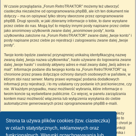
W czasie przeglądania „Forum RetroTRAKTOR” możemy też utworzyć
ciasteczka niezależne od oprogramowania phpBB, ale ich ten dokument nie
dotyczy – ma on opisywać tylko strony stworzone przez oprogramowanie
phpBB. Drugi sposób, w jaki zbieramy informacje o tobie, to dane wysyłane
przez ciebie do nas. Mogą być to między innymi posty napisane przez ciebie
jako anonimowy użytkownik zwane dalej „anonimowe posty”, konta
użytkownika założone na „Forum RetroTRAKTOR” zwane dalej „twoje konto” i
posty napisane przez ciebie po rejestracji i zalogowaniu zwane dalej „twoje
posty”.
Twoje konto będzie zawierać przynajmniej unikalną identyfikacyjną nazwę
zwaną dalej „twoja nazwa użytkownika”, hasło używane do logowania zwane
dalej „twoje hasło” i osobisty aktywny adres e-mail zwany dalej „twój adres e-
mail”. Informacje podane dla twojego konta na „Forum RetroTRAKTOR” są
chronione przez prawa dotyczące ochrony danych osobowych w państwie, w
którym stoi nasz serwer. Mamy prawo wymagać podania dodatkowych
informacji przy rejestracji, i to my ustalamy czy podanie ich jest konieczne, czy
nie. W każdym przypadku, masz możliwość wybrania, które informacje o
twoim koncie są wyświetlane publicznie. Co więcej, w panelu zarządzania
kontem masz możliwość włączenia lub wyłączenia wysyłania do ciebie
automatycznie generowanych przez oprogramowanie phpBB e-maili.
Twoje hasło jest zaszyfrowane, więc jest bezpieczne, niemniej nie należy
używać tego samego hasła na różnych witrynach internetowych. Hasło to
Strona ta używa plików cookies (tzw. ciasteczka)
umożliwia dostęp do twojego konta na „Forum RetroTRAKTOR”, więc chroń je
w celach statystycznych, reklamowych oraz
i w żadnym wypadku nie podawaj
nikomu
. Jeśli je zapomnisz, użyj funkcji
„Nie pamiętam hasła”. Witryna poprosi cię o podanie nazwy użytkownika i
funkcjonalnych. Warunki przechowywania lub