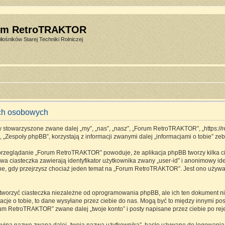
um RetroTRAKTOR
łośników Starej Techniki Rolniczej
ch osobowych
stowarzyszone zwane dalej „my”, „nas”, „nasz”, „Forum RetroTRAKTOR”, „https://retro
espoły phpBB”, korzystają z informacji zwanymi dalej „informacjami o tobie” zebr
 przeglądanie „Forum RetroTRAKTOR” powoduje, że aplikacja phpBB tworzy kilka ci
a ciasteczka zawierają identyfikator użytkownika zwany „user-id” i anonimowy ide
one, gdy przejrzysz chociaż jeden temat na „Forum RetroTRAKTOR”. Jest ono używane
rzyć ciasteczka niezależne od oprogramowania phpBB, ale ich ten dokument nie 
cje o tobie, to dane wysyłane przez ciebie do nas. Mogą być to między innymi p
m RetroTRAKTOR” zwane dalej „twoje konto” i posty napisane przez ciebie po rejes