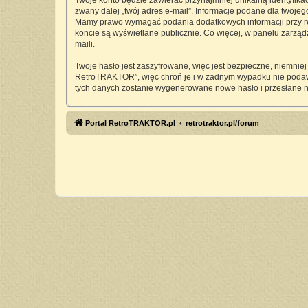
Twoje konto będzie zawierać przynajmniej unikalną identyfika
zwany dalej „twój adres e-mail”. Informacje podane dla twoj
Mamy prawo wymagać podania dodatkowych informacji przy rejes
koncie są wyświetlane publicznie. Co więcej, w panelu zarz
maili.
Twoje hasło jest zaszyfrowane, więc jest bezpieczne, niemnie
RetroTRAKTOR”, więc chroń je i w żadnym wypadku nie pod
tych danych zostanie wygenerowane nowe hasło i przesłane n
Portal RetroTRAKTOR.pl
retrotraktor.pl/forum