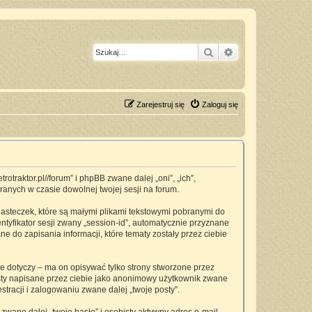
Szukaj
Wyszukiwanie z
Zarejestruj się
Zaloguj się
traktor.pl//forum” i phpBB zwane dalej „oni”, „ich”,
anych w czasie dowolnej twojej sesji na forum.
asteczek, które są małymi plikami tekstowymi pobranymi do
ntyfikator sesji zwany „session-id”, automatycznie przyznane
 do zapisania informacji, które tematy zostały przez ciebie
dotyczy – ma on opisywać tylko strony stworzone przez
osty napisane przez ciebie jako anonimowy użytkownik zwane
tracji i zalogowaniu zwane dalej „twoje posty”.