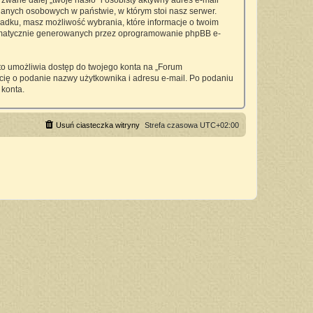
wane dalej „twoje hasło” i osobisty aktywny adres e-mail
anych osobowych w państwie, w którym stoi nasz serwer.
padku, masz możliwość wybrania, które informacje o twoim
utomatycznie generowanych przez oprogramowanie phpBB e-
 to umożliwia dostęp do twojego konta na „Forum
si cię o podanie nazwy użytkownika i adresu e-mail. Po podaniu
 konta.
Usuń ciasteczka witryny
Strefa czasowa
UTC+02:00