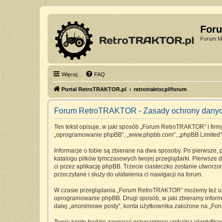
For
Forum Mi
Więcej…
FAQ
Portal RetroTRAKTOR.pl
retrotraktor.pl/forum
Forum RetroTRAKTOR - Zasady ochrony dany
Ten tekst opisuje, w jaki sposób „Forum RetroTRAKTOR” i firmy 
„oprogramowanie phpBB”, „www.phpbb.com”, „phpBB Limited”, „Z
Informacje o tobie są zbierane na dwa sposoby. Po pierwsze,
katalogu plików tymczasowych twojej przeglądarki. Pierwsze dw
ci przez aplikację phpBB. Trzecie ciasteczko zostanie utworz
przeczytane i służy do ułatwienia ci nawigacji na forum.
W czasie przeglądania „Forum RetroTRAKTOR” możemy też utwo
oprogramowanie phpBB. Drugi sposób, w jaki zbieramy informa
dalej „anonimowe posty”, konta użytkownika założone na „Foru