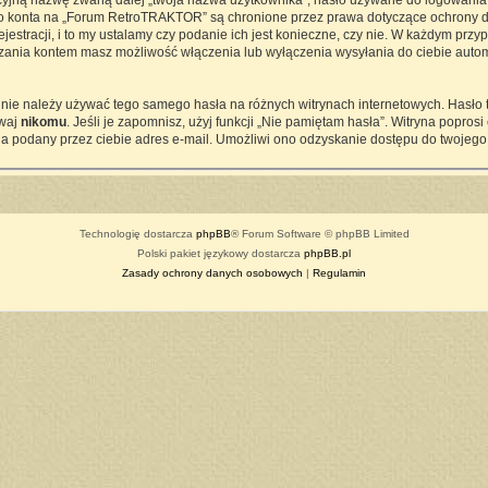
cyjną nazwę zwaną dalej „twoja nazwa użytkownika”, hasło używane do logowania z
ego konta na „Forum RetroTRAKTOR” są chronione przez prawa dotyczące ochrony d
tracji, i to my ustalamy czy podanie ich jest konieczne, czy nie. W każdym przy
ądzania kontem masz możliwość włączenia lub wyłączenia wysyłania do ciebie a
j nie należy używać tego samego hasła na różnych witrynach internetowych. Hasło
awaj
nikomu
. Jeśli je zapomnisz, użyj funkcji „Nie pamiętam hasła”. Witryna popro
a podany przez ciebie adres e-mail. Umożliwi ono odzyskanie dostępu do twojego
Technologię dostarcza
phpBB
® Forum Software © phpBB Limited
Polski pakiet językowy dostarcza
phpBB.pl
Zasady ochrony danych osobowych
|
Regulamin