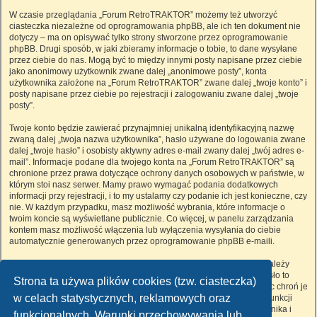
W czasie przeglądania „Forum RetroTRAKTOR” możemy też utworzyć
ciasteczka niezależne od oprogramowania phpBB, ale ich ten dokument nie
dotyczy – ma on opisywać tylko strony stworzone przez oprogramowanie
phpBB. Drugi sposób, w jaki zbieramy informacje o tobie, to dane wysyłane
przez ciebie do nas. Mogą być to między innymi posty napisane przez ciebie
jako anonimowy użytkownik zwane dalej „anonimowe posty”, konta
użytkownika założone na „Forum RetroTRAKTOR” zwane dalej „twoje konto” i
posty napisane przez ciebie po rejestracji i zalogowaniu zwane dalej „twoje
posty”.
Twoje konto będzie zawierać przynajmniej unikalną identyfikacyjną nazwę
zwaną dalej „twoja nazwa użytkownika”, hasło używane do logowania zwane
dalej „twoje hasło” i osobisty aktywny adres e-mail zwany dalej „twój adres e-
mail”. Informacje podane dla twojego konta na „Forum RetroTRAKTOR” są
chronione przez prawa dotyczące ochrony danych osobowych w państwie, w
którym stoi nasz serwer. Mamy prawo wymagać podania dodatkowych
informacji przy rejestracji, i to my ustalamy czy podanie ich jest konieczne, czy
nie. W każdym przypadku, masz możliwość wybrania, które informacje o
twoim koncie są wyświetlane publicznie. Co więcej, w panelu zarządzania
kontem masz możliwość włączenia lub wyłączenia wysyłania do ciebie
automatycznie generowanych przez oprogramowanie phpBB e-maili.
Twoje hasło jest zaszyfrowane, więc jest bezpieczne, niemniej nie należy
używać tego samego hasła na różnych witrynach internetowych. Hasło to
Strona ta używa plików cookies (tzw. ciasteczka)
umożliwia dostęp do twojego konta na „Forum RetroTRAKTOR”, więc chroń je
w celach statystycznych, reklamowych oraz
i w żadnym wypadku nie podawaj
nikomu
. Jeśli je zapomnisz, użyj funkcji
„Nie pamiętam hasła”. Witryna poprosi cię o podanie nazwy użytkownika i
funkcjonalnych. Warunki przechowywania lub