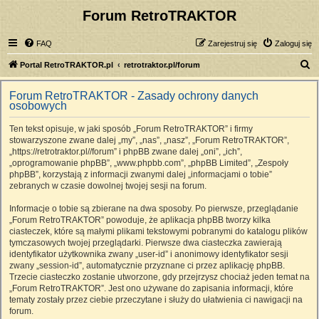
Forum RetroTRAKTOR
FAQ
Zarejestruj się
Zaloguj się
S
Portal RetroTRAKTOR.pl
retrotraktor.pl/forum
z
Forum RetroTRAKTOR - Zasady ochrony danych
u
osobowych
k
Ten tekst opisuje, w jaki sposób „Forum RetroTRAKTOR” i firmy
a
stowarzyszone zwane dalej „my”, „nas”, „nasz”, „Forum RetroTRAKTOR”,
j
„https://retrotraktor.pl//forum” i phpBB zwane dalej „oni”, „ich”,
„oprogramowanie phpBB”, „www.phpbb.com”, „phpBB Limited”, „Zespoły
phpBB”, korzystają z informacji zwanymi dalej „informacjami o tobie”
zebranych w czasie dowolnej twojej sesji na forum.
Informacje o tobie są zbierane na dwa sposoby. Po pierwsze, przeglądanie
„Forum RetroTRAKTOR” powoduje, że aplikacja phpBB tworzy kilka
ciasteczek, które są małymi plikami tekstowymi pobranymi do katalogu plików
tymczasowych twojej przeglądarki. Pierwsze dwa ciasteczka zawierają
identyfikator użytkownika zwany „user-id” i anonimowy identyfikator sesji
zwany „session-id”, automatycznie przyznane ci przez aplikację phpBB.
Trzecie ciasteczko zostanie utworzone, gdy przejrzysz chociaż jeden temat na
„Forum RetroTRAKTOR”. Jest ono używane do zapisania informacji, które
tematy zostały przez ciebie przeczytane i służy do ułatwienia ci nawigacji na
forum.