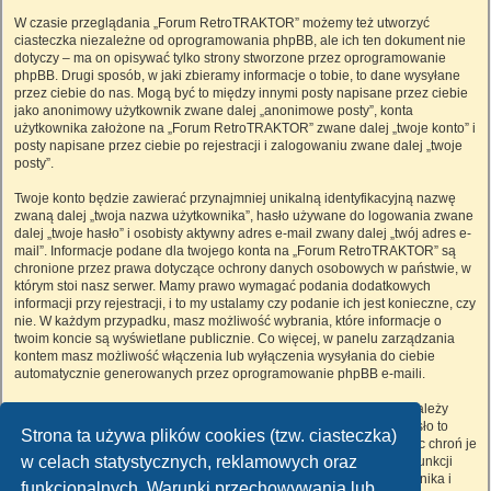
W czasie przeglądania „Forum RetroTRAKTOR” możemy też utworzyć
ciasteczka niezależne od oprogramowania phpBB, ale ich ten dokument nie
dotyczy – ma on opisywać tylko strony stworzone przez oprogramowanie
phpBB. Drugi sposób, w jaki zbieramy informacje o tobie, to dane wysyłane
przez ciebie do nas. Mogą być to między innymi posty napisane przez ciebie
jako anonimowy użytkownik zwane dalej „anonimowe posty”, konta
użytkownika założone na „Forum RetroTRAKTOR” zwane dalej „twoje konto” i
posty napisane przez ciebie po rejestracji i zalogowaniu zwane dalej „twoje
posty”.
Twoje konto będzie zawierać przynajmniej unikalną identyfikacyjną nazwę
zwaną dalej „twoja nazwa użytkownika”, hasło używane do logowania zwane
dalej „twoje hasło” i osobisty aktywny adres e-mail zwany dalej „twój adres e-
mail”. Informacje podane dla twojego konta na „Forum RetroTRAKTOR” są
chronione przez prawa dotyczące ochrony danych osobowych w państwie, w
którym stoi nasz serwer. Mamy prawo wymagać podania dodatkowych
informacji przy rejestracji, i to my ustalamy czy podanie ich jest konieczne, czy
nie. W każdym przypadku, masz możliwość wybrania, które informacje o
twoim koncie są wyświetlane publicznie. Co więcej, w panelu zarządzania
kontem masz możliwość włączenia lub wyłączenia wysyłania do ciebie
automatycznie generowanych przez oprogramowanie phpBB e-maili.
Twoje hasło jest zaszyfrowane, więc jest bezpieczne, niemniej nie należy
używać tego samego hasła na różnych witrynach internetowych. Hasło to
Strona ta używa plików cookies (tzw. ciasteczka)
umożliwia dostęp do twojego konta na „Forum RetroTRAKTOR”, więc chroń je
w celach statystycznych, reklamowych oraz
i w żadnym wypadku nie podawaj
nikomu
. Jeśli je zapomnisz, użyj funkcji
„Nie pamiętam hasła”. Witryna poprosi cię o podanie nazwy użytkownika i
funkcjonalnych. Warunki przechowywania lub