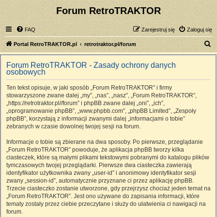
Forum RetroTRAKTOR
FAQ
Zarejestruj się
Zaloguj się
S
Portal RetroTRAKTOR.pl
retrotraktor.pl/forum
z
Forum RetroTRAKTOR - Zasady ochrony danych
u
osobowych
k
Ten tekst opisuje, w jaki sposób „Forum RetroTRAKTOR” i firmy
a
stowarzyszone zwane dalej „my”, „nas”, „nasz”, „Forum RetroTRAKTOR”,
j
„https://retrotraktor.pl//forum” i phpBB zwane dalej „oni”, „ich”,
„oprogramowanie phpBB”, „www.phpbb.com”, „phpBB Limited”, „Zespoły
phpBB”, korzystają z informacji zwanymi dalej „informacjami o tobie”
zebranych w czasie dowolnej twojej sesji na forum.
Informacje o tobie są zbierane na dwa sposoby. Po pierwsze, przeglądanie
„Forum RetroTRAKTOR” powoduje, że aplikacja phpBB tworzy kilka
ciasteczek, które są małymi plikami tekstowymi pobranymi do katalogu plików
tymczasowych twojej przeglądarki. Pierwsze dwa ciasteczka zawierają
identyfikator użytkownika zwany „user-id” i anonimowy identyfikator sesji
zwany „session-id”, automatycznie przyznane ci przez aplikację phpBB.
Trzecie ciasteczko zostanie utworzone, gdy przejrzysz chociaż jeden temat na
„Forum RetroTRAKTOR”. Jest ono używane do zapisania informacji, które
tematy zostały przez ciebie przeczytane i służy do ułatwienia ci nawigacji na
forum.