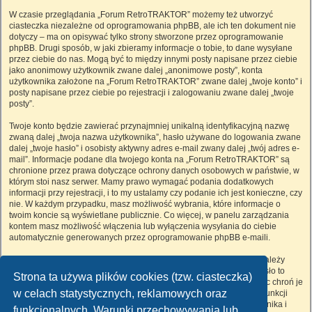
W czasie przeglądania „Forum RetroTRAKTOR” możemy też utworzyć
ciasteczka niezależne od oprogramowania phpBB, ale ich ten dokument nie
dotyczy – ma on opisywać tylko strony stworzone przez oprogramowanie
phpBB. Drugi sposób, w jaki zbieramy informacje o tobie, to dane wysyłane
przez ciebie do nas. Mogą być to między innymi posty napisane przez ciebie
jako anonimowy użytkownik zwane dalej „anonimowe posty”, konta
użytkownika założone na „Forum RetroTRAKTOR” zwane dalej „twoje konto” i
posty napisane przez ciebie po rejestracji i zalogowaniu zwane dalej „twoje
posty”.
Twoje konto będzie zawierać przynajmniej unikalną identyfikacyjną nazwę
zwaną dalej „twoja nazwa użytkownika”, hasło używane do logowania zwane
dalej „twoje hasło” i osobisty aktywny adres e-mail zwany dalej „twój adres e-
mail”. Informacje podane dla twojego konta na „Forum RetroTRAKTOR” są
chronione przez prawa dotyczące ochrony danych osobowych w państwie, w
którym stoi nasz serwer. Mamy prawo wymagać podania dodatkowych
informacji przy rejestracji, i to my ustalamy czy podanie ich jest konieczne, czy
nie. W każdym przypadku, masz możliwość wybrania, które informacje o
twoim koncie są wyświetlane publicznie. Co więcej, w panelu zarządzania
kontem masz możliwość włączenia lub wyłączenia wysyłania do ciebie
automatycznie generowanych przez oprogramowanie phpBB e-maili.
Twoje hasło jest zaszyfrowane, więc jest bezpieczne, niemniej nie należy
używać tego samego hasła na różnych witrynach internetowych. Hasło to
Strona ta używa plików cookies (tzw. ciasteczka)
umożliwia dostęp do twojego konta na „Forum RetroTRAKTOR”, więc chroń je
w celach statystycznych, reklamowych oraz
i w żadnym wypadku nie podawaj
nikomu
. Jeśli je zapomnisz, użyj funkcji
„Nie pamiętam hasła”. Witryna poprosi cię o podanie nazwy użytkownika i
funkcjonalnych. Warunki przechowywania lub