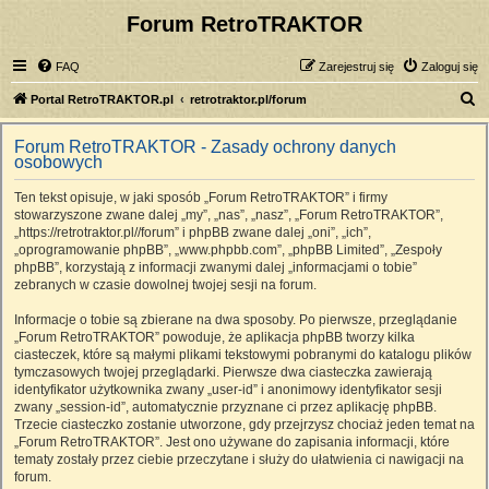
Forum RetroTRAKTOR
FAQ
Zarejestruj się
Zaloguj się
S
Portal RetroTRAKTOR.pl
retrotraktor.pl/forum
z
Forum RetroTRAKTOR - Zasady ochrony danych
u
osobowych
k
Ten tekst opisuje, w jaki sposób „Forum RetroTRAKTOR” i firmy
a
stowarzyszone zwane dalej „my”, „nas”, „nasz”, „Forum RetroTRAKTOR”,
j
„https://retrotraktor.pl//forum” i phpBB zwane dalej „oni”, „ich”,
„oprogramowanie phpBB”, „www.phpbb.com”, „phpBB Limited”, „Zespoły
phpBB”, korzystają z informacji zwanymi dalej „informacjami o tobie”
zebranych w czasie dowolnej twojej sesji na forum.
Informacje o tobie są zbierane na dwa sposoby. Po pierwsze, przeglądanie
„Forum RetroTRAKTOR” powoduje, że aplikacja phpBB tworzy kilka
ciasteczek, które są małymi plikami tekstowymi pobranymi do katalogu plików
tymczasowych twojej przeglądarki. Pierwsze dwa ciasteczka zawierają
identyfikator użytkownika zwany „user-id” i anonimowy identyfikator sesji
zwany „session-id”, automatycznie przyznane ci przez aplikację phpBB.
Trzecie ciasteczko zostanie utworzone, gdy przejrzysz chociaż jeden temat na
„Forum RetroTRAKTOR”. Jest ono używane do zapisania informacji, które
tematy zostały przez ciebie przeczytane i służy do ułatwienia ci nawigacji na
forum.