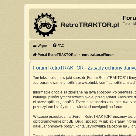
For
Forum Mi
Więcej…
FAQ
Portal RetroTRAKTOR.pl
retrotraktor.pl/forum
Forum RetroTRAKTOR - Zasady ochrony dany
Ten tekst opisuje, w jaki sposób „Forum RetroTRAKTOR” i firmy 
„oprogramowanie phpBB”, „www.phpbb.com”, „phpBB Limited”, „Z
Informacje o tobie są zbierane na dwa sposoby. Po pierwsze,
katalogu plików tymczasowych twojej przeglądarki. Pierwsze dw
ci przez aplikację phpBB. Trzecie ciasteczko zostanie utworz
przeczytane i służy do ułatwienia ci nawigacji na forum.
W czasie przeglądania „Forum RetroTRAKTOR” możemy też utwo
oprogramowanie phpBB. Drugi sposób, w jaki zbieramy informa
dalej „anonimowe posty”, konta użytkownika założone na „Foru