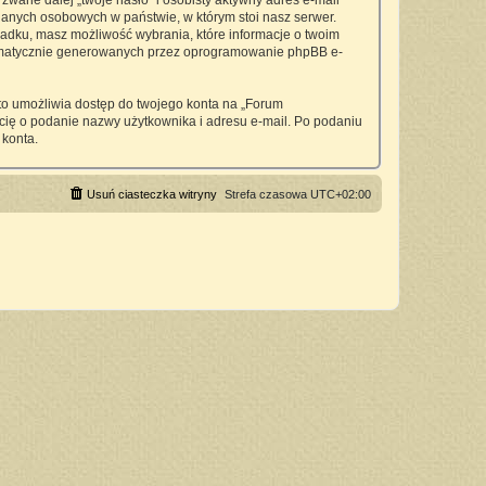
wane dalej „twoje hasło” i osobisty aktywny adres e-mail
anych osobowych w państwie, w którym stoi nasz serwer.
padku, masz możliwość wybrania, które informacje o twoim
utomatycznie generowanych przez oprogramowanie phpBB e-
 to umożliwia dostęp do twojego konta na „Forum
si cię o podanie nazwy użytkownika i adresu e-mail. Po podaniu
 konta.
Usuń ciasteczka witryny
Strefa czasowa
UTC+02:00