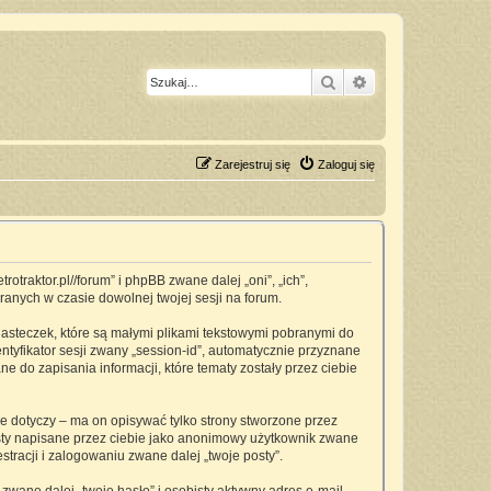
Szukaj
Wyszukiwanie z
Zarejestruj się
Zaloguj się
traktor.pl//forum” i phpBB zwane dalej „oni”, „ich”,
anych w czasie dowolnej twojej sesji na forum.
asteczek, które są małymi plikami tekstowymi pobranymi do
ntyfikator sesji zwany „session-id”, automatycznie przyznane
 do zapisania informacji, które tematy zostały przez ciebie
dotyczy – ma on opisywać tylko strony stworzone przez
osty napisane przez ciebie jako anonimowy użytkownik zwane
tracji i zalogowaniu zwane dalej „twoje posty”.