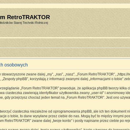
um RetroTRAKTOR
łośników Starej Techniki Rolniczej
ch osobowych
stowarzyszone zwane dalej „my”, „nas”, „nasz”, „Forum RetroTRAKTOR”, „https://retro
espoły phpBB”, korzystają z informacji zwanymi dalej „informacjami o tobie” zebr
 przeglądanie „Forum RetroTRAKTOR” powoduje, że aplikacja phpBB tworzy kilka ci
a ciasteczka zawierają identyfikator użytkownika zwany „user-id” i anonimowy ide
one, gdy przejrzysz chociaż jeden temat na „Forum RetroTRAKTOR”. Jest ono używane
rzyć ciasteczka niezależne od oprogramowania phpBB, ale ich ten dokument nie 
cje o tobie, to dane wysyłane przez ciebie do nas. Mogą być to między innymi p
m RetroTRAKTOR” zwane dalej „twoje konto” i posty napisane przez ciebie po rejes