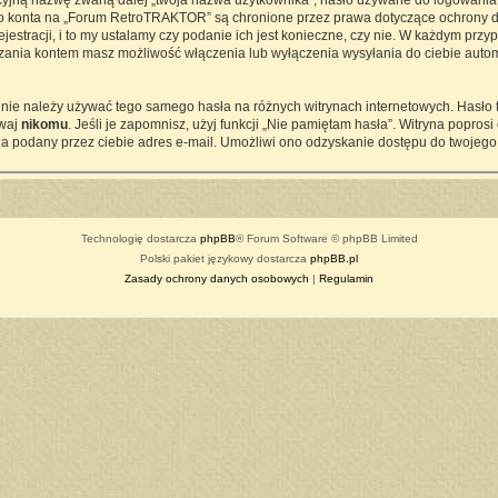
cyjną nazwę zwaną dalej „twoja nazwa użytkownika”, hasło używane do logowania z
ego konta na „Forum RetroTRAKTOR” są chronione przez prawa dotyczące ochrony d
tracji, i to my ustalamy czy podanie ich jest konieczne, czy nie. W każdym przy
ądzania kontem masz możliwość włączenia lub wyłączenia wysyłania do ciebie a
j nie należy używać tego samego hasła na różnych witrynach internetowych. Hasło
awaj
nikomu
. Jeśli je zapomnisz, użyj funkcji „Nie pamiętam hasła”. Witryna popro
a podany przez ciebie adres e-mail. Umożliwi ono odzyskanie dostępu do twojego
Technologię dostarcza
phpBB
® Forum Software © phpBB Limited
Polski pakiet językowy dostarcza
phpBB.pl
Zasady ochrony danych osobowych
|
Regulamin