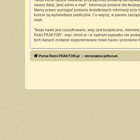
Twoje konto będzie zawierać przynajmniej unikalną identyfika
zwany dalej „twój adres e-mail”. Informacje podane dla twoj
Mamy prawo wymagać podania dodatkowych informacji przy rejes
koncie są wyświetlane publicznie. Co więcej, w panelu zarz
maili.
Twoje hasło jest zaszyfrowane, więc jest bezpieczne, niemnie
RetroTRAKTOR”, więc chroń je i w żadnym wypadku nie pod
tych danych zostanie wygenerowane nowe hasło i przesłane n
Portal RetroTRAKTOR.pl
retrotraktor.pl/forum