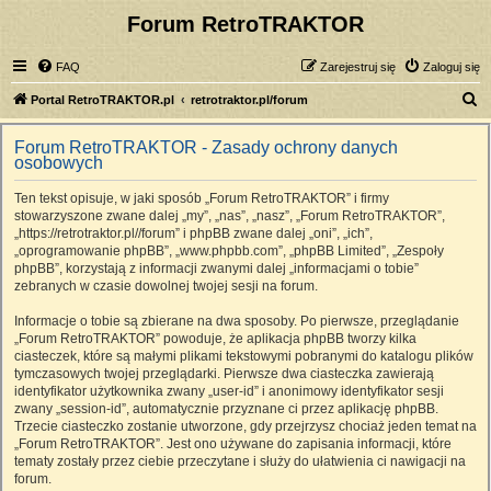
Forum RetroTRAKTOR
FAQ
Zarejestruj się
Zaloguj się
S
Portal RetroTRAKTOR.pl
retrotraktor.pl/forum
z
Forum RetroTRAKTOR - Zasady ochrony danych
u
osobowych
k
Ten tekst opisuje, w jaki sposób „Forum RetroTRAKTOR” i firmy
a
stowarzyszone zwane dalej „my”, „nas”, „nasz”, „Forum RetroTRAKTOR”,
j
„https://retrotraktor.pl//forum” i phpBB zwane dalej „oni”, „ich”,
„oprogramowanie phpBB”, „www.phpbb.com”, „phpBB Limited”, „Zespoły
phpBB”, korzystają z informacji zwanymi dalej „informacjami o tobie”
zebranych w czasie dowolnej twojej sesji na forum.
Informacje o tobie są zbierane na dwa sposoby. Po pierwsze, przeglądanie
„Forum RetroTRAKTOR” powoduje, że aplikacja phpBB tworzy kilka
ciasteczek, które są małymi plikami tekstowymi pobranymi do katalogu plików
tymczasowych twojej przeglądarki. Pierwsze dwa ciasteczka zawierają
identyfikator użytkownika zwany „user-id” i anonimowy identyfikator sesji
zwany „session-id”, automatycznie przyznane ci przez aplikację phpBB.
Trzecie ciasteczko zostanie utworzone, gdy przejrzysz chociaż jeden temat na
„Forum RetroTRAKTOR”. Jest ono używane do zapisania informacji, które
tematy zostały przez ciebie przeczytane i służy do ułatwienia ci nawigacji na
forum.