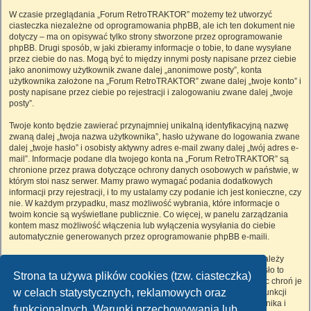
W czasie przeglądania „Forum RetroTRAKTOR” możemy też utworzyć
ciasteczka niezależne od oprogramowania phpBB, ale ich ten dokument nie
dotyczy – ma on opisywać tylko strony stworzone przez oprogramowanie
phpBB. Drugi sposób, w jaki zbieramy informacje o tobie, to dane wysyłane
przez ciebie do nas. Mogą być to między innymi posty napisane przez ciebie
jako anonimowy użytkownik zwane dalej „anonimowe posty”, konta
użytkownika założone na „Forum RetroTRAKTOR” zwane dalej „twoje konto” i
posty napisane przez ciebie po rejestracji i zalogowaniu zwane dalej „twoje
posty”.
Twoje konto będzie zawierać przynajmniej unikalną identyfikacyjną nazwę
zwaną dalej „twoja nazwa użytkownika”, hasło używane do logowania zwane
dalej „twoje hasło” i osobisty aktywny adres e-mail zwany dalej „twój adres e-
mail”. Informacje podane dla twojego konta na „Forum RetroTRAKTOR” są
chronione przez prawa dotyczące ochrony danych osobowych w państwie, w
którym stoi nasz serwer. Mamy prawo wymagać podania dodatkowych
informacji przy rejestracji, i to my ustalamy czy podanie ich jest konieczne, czy
nie. W każdym przypadku, masz możliwość wybrania, które informacje o
twoim koncie są wyświetlane publicznie. Co więcej, w panelu zarządzania
kontem masz możliwość włączenia lub wyłączenia wysyłania do ciebie
automatycznie generowanych przez oprogramowanie phpBB e-maili.
Twoje hasło jest zaszyfrowane, więc jest bezpieczne, niemniej nie należy
używać tego samego hasła na różnych witrynach internetowych. Hasło to
Strona ta używa plików cookies (tzw. ciasteczka)
umożliwia dostęp do twojego konta na „Forum RetroTRAKTOR”, więc chroń je
w celach statystycznych, reklamowych oraz
i w żadnym wypadku nie podawaj
nikomu
. Jeśli je zapomnisz, użyj funkcji
„Nie pamiętam hasła”. Witryna poprosi cię o podanie nazwy użytkownika i
funkcjonalnych. Warunki przechowywania lub