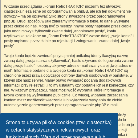
W czasie przeglądania „Forum RetroTRAKTOR” możemy też utworzyć
ciasteczka niezależne od oprogramowania phpBB, ale ich ten dokument nie
dotyczy – ma on opisywać tylko strony stworzone przez oprogramowanie
phpBB. Drugi sposób, w jaki zbieramy informacje o tobie, to dane wysyłane
przez ciebie do nas. Mogą być to między innymi posty napisane przez ciebie
jako anonimowy użytkownik zwane dalej „anonimowe posty”, konta
użytkownika założone na „Forum RetroTRAKTOR” zwane dalej „twoje konto” i
posty napisane przez ciebie po rejestracji i zalogowaniu zwane dalej „twoje
posty”.
Twoje konto będzie zawierać przynajmniej unikalną identyfikacyjną nazwę
zwaną dalej „twoja nazwa użytkownika”, hasło używane do logowania zwane
dalej „twoje hasło” i osobisty aktywny adres e-mail zwany dalej „twój adres e-
mail”. Informacje podane dla twojego konta na „Forum RetroTRAKTOR” są
chronione przez prawa dotyczące ochrony danych osobowych w państwie, w
którym stoi nasz serwer. Mamy prawo wymagać podania dodatkowych
informacji przy rejestracji, i to my ustalamy czy podanie ich jest konieczne, czy
nie. W każdym przypadku, masz możliwość wybrania, które informacje o
twoim koncie są wyświetlane publicznie. Co więcej, w panelu zarządzania
kontem masz możliwość włączenia lub wyłączenia wysyłania do ciebie
automatycznie generowanych przez oprogramowanie phpBB e-maili.
Twoje hasło jest zaszyfrowane, więc jest bezpieczne, niemniej nie należy
używać tego samego hasła na różnych witrynach internetowych. Hasło to
Strona ta używa plików cookies (tzw. ciasteczka)
umożliwia dostęp do twojego konta na „Forum RetroTRAKTOR”, więc chroń je
w celach statystycznych, reklamowych oraz
i w żadnym wypadku nie podawaj
nikomu
. Jeśli je zapomnisz, użyj funkcji
„Nie pamiętam hasła”. Witryna poprosi cię o podanie nazwy użytkownika i
funkcjonalnych. Warunki przechowywania lub