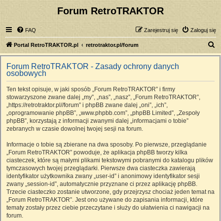
Forum RetroTRAKTOR
FAQ
Zarejestruj się
Zaloguj się
S
Portal RetroTRAKTOR.pl
retrotraktor.pl/forum
z
Forum RetroTRAKTOR - Zasady ochrony danych
u
osobowych
k
Ten tekst opisuje, w jaki sposób „Forum RetroTRAKTOR” i firmy
a
stowarzyszone zwane dalej „my”, „nas”, „nasz”, „Forum RetroTRAKTOR”,
j
„https://retrotraktor.pl//forum” i phpBB zwane dalej „oni”, „ich”,
„oprogramowanie phpBB”, „www.phpbb.com”, „phpBB Limited”, „Zespoły
phpBB”, korzystają z informacji zwanymi dalej „informacjami o tobie”
zebranych w czasie dowolnej twojej sesji na forum.
Informacje o tobie są zbierane na dwa sposoby. Po pierwsze, przeglądanie
„Forum RetroTRAKTOR” powoduje, że aplikacja phpBB tworzy kilka
ciasteczek, które są małymi plikami tekstowymi pobranymi do katalogu plików
tymczasowych twojej przeglądarki. Pierwsze dwa ciasteczka zawierają
identyfikator użytkownika zwany „user-id” i anonimowy identyfikator sesji
zwany „session-id”, automatycznie przyznane ci przez aplikację phpBB.
Trzecie ciasteczko zostanie utworzone, gdy przejrzysz chociaż jeden temat na
„Forum RetroTRAKTOR”. Jest ono używane do zapisania informacji, które
tematy zostały przez ciebie przeczytane i służy do ułatwienia ci nawigacji na
forum.