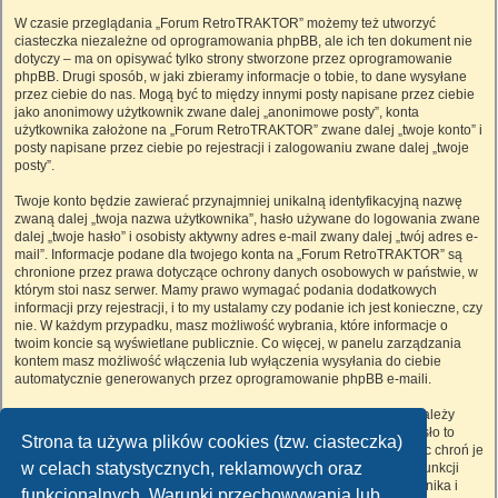
W czasie przeglądania „Forum RetroTRAKTOR” możemy też utworzyć
ciasteczka niezależne od oprogramowania phpBB, ale ich ten dokument nie
dotyczy – ma on opisywać tylko strony stworzone przez oprogramowanie
phpBB. Drugi sposób, w jaki zbieramy informacje o tobie, to dane wysyłane
przez ciebie do nas. Mogą być to między innymi posty napisane przez ciebie
jako anonimowy użytkownik zwane dalej „anonimowe posty”, konta
użytkownika założone na „Forum RetroTRAKTOR” zwane dalej „twoje konto” i
posty napisane przez ciebie po rejestracji i zalogowaniu zwane dalej „twoje
posty”.
Twoje konto będzie zawierać przynajmniej unikalną identyfikacyjną nazwę
zwaną dalej „twoja nazwa użytkownika”, hasło używane do logowania zwane
dalej „twoje hasło” i osobisty aktywny adres e-mail zwany dalej „twój adres e-
mail”. Informacje podane dla twojego konta na „Forum RetroTRAKTOR” są
chronione przez prawa dotyczące ochrony danych osobowych w państwie, w
którym stoi nasz serwer. Mamy prawo wymagać podania dodatkowych
informacji przy rejestracji, i to my ustalamy czy podanie ich jest konieczne, czy
nie. W każdym przypadku, masz możliwość wybrania, które informacje o
twoim koncie są wyświetlane publicznie. Co więcej, w panelu zarządzania
kontem masz możliwość włączenia lub wyłączenia wysyłania do ciebie
automatycznie generowanych przez oprogramowanie phpBB e-maili.
Twoje hasło jest zaszyfrowane, więc jest bezpieczne, niemniej nie należy
używać tego samego hasła na różnych witrynach internetowych. Hasło to
Strona ta używa plików cookies (tzw. ciasteczka)
umożliwia dostęp do twojego konta na „Forum RetroTRAKTOR”, więc chroń je
w celach statystycznych, reklamowych oraz
i w żadnym wypadku nie podawaj
nikomu
. Jeśli je zapomnisz, użyj funkcji
„Nie pamiętam hasła”. Witryna poprosi cię o podanie nazwy użytkownika i
funkcjonalnych. Warunki przechowywania lub