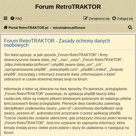
Forum RetroTRAKTOR
FAQ
Zarejestruj się
Zaloguj się
S
Portal RetroTRAKTOR.pl
retrotraktor.pl/forum
z
Forum RetroTRAKTOR - Zasady ochrony danych
u
osobowych
k
Ten tekst opisuje, w jaki sposób „Forum RetroTRAKTOR” i firmy
a
stowarzyszone zwane dalej „my”, „nas”, „nasz”, „Forum RetroTRAKTOR”,
j
„https://retrotraktor.pl//forum” i phpBB zwane dalej „oni”, „ich”,
„oprogramowanie phpBB”, „www.phpbb.com”, „phpBB Limited”, „Zespoły
phpBB”, korzystają z informacji zwanymi dalej „informacjami o tobie”
zebranych w czasie dowolnej twojej sesji na forum.
Informacje o tobie są zbierane na dwa sposoby. Po pierwsze, przeglądanie
„Forum RetroTRAKTOR” powoduje, że aplikacja phpBB tworzy kilka
ciasteczek, które są małymi plikami tekstowymi pobranymi do katalogu plików
tymczasowych twojej przeglądarki. Pierwsze dwa ciasteczka zawierają
identyfikator użytkownika zwany „user-id” i anonimowy identyfikator sesji
zwany „session-id”, automatycznie przyznane ci przez aplikację phpBB.
Trzecie ciasteczko zostanie utworzone, gdy przejrzysz chociaż jeden temat na
„Forum RetroTRAKTOR”. Jest ono używane do zapisania informacji, które
tematy zostały przez ciebie przeczytane i służy do ułatwienia ci nawigacji na
forum.