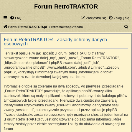
Forum RetroTRAKTOR
FAQ
Zarejestruj się
Zaloguj się
S
Portal RetroTRAKTOR.pl
retrotraktor.pl/forum
z
Forum RetroTRAKTOR - Zasady ochrony danych
u
osobowych
k
Ten tekst opisuje, w jaki sposób „Forum RetroTRAKTOR” i firmy
a
stowarzyszone zwane dalej „my”, „nas”, „nasz”, „Forum RetroTRAKTOR”,
j
„https://retrotraktor.pl//forum” i phpBB zwane dalej „oni”, „ich”,
„oprogramowanie phpBB”, „www.phpbb.com”, „phpBB Limited”, „Zespoły
phpBB”, korzystają z informacji zwanymi dalej „informacjami o tobie”
zebranych w czasie dowolnej twojej sesji na forum.
Informacje o tobie są zbierane na dwa sposoby. Po pierwsze, przeglądanie
„Forum RetroTRAKTOR” powoduje, że aplikacja phpBB tworzy kilka
ciasteczek, które są małymi plikami tekstowymi pobranymi do katalogu plików
tymczasowych twojej przeglądarki. Pierwsze dwa ciasteczka zawierają
identyfikator użytkownika zwany „user-id” i anonimowy identyfikator sesji
zwany „session-id”, automatycznie przyznane ci przez aplikację phpBB.
Trzecie ciasteczko zostanie utworzone, gdy przejrzysz chociaż jeden temat na
„Forum RetroTRAKTOR”. Jest ono używane do zapisania informacji, które
tematy zostały przez ciebie przeczytane i służy do ułatwienia ci nawigacji na
forum.