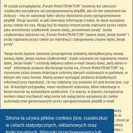
W czasie przeglądania „Forum RetroTRAKTOR” możemy też utworzyć
ciasteczka niezależne od oprogramowania phpBB, ale ich ten dokument nie
dotyczy – ma on opisywać tylko strony stworzone przez oprogramowanie
phpBB. Drugi sposób, w jaki zbieramy informacje o tobie, to dane wysyłane
przez ciebie do nas. Mogą być to między innymi posty napisane przez ciebie
jako anonimowy użytkownik zwane dalej „anonimowe posty”, konta
użytkownika założone na „Forum RetroTRAKTOR” zwane dalej „twoje konto” i
posty napisane przez ciebie po rejestracji i zalogowaniu zwane dalej „twoje
posty”.
Twoje konto będzie zawierać przynajmniej unikalną identyfikacyjną nazwę
zwaną dalej „twoja nazwa użytkownika”, hasło używane do logowania zwane
dalej „twoje hasło” i osobisty aktywny adres e-mail zwany dalej „twój adres e-
mail”. Informacje podane dla twojego konta na „Forum RetroTRAKTOR” są
chronione przez prawa dotyczące ochrony danych osobowych w państwie, w
którym stoi nasz serwer. Mamy prawo wymagać podania dodatkowych
informacji przy rejestracji, i to my ustalamy czy podanie ich jest konieczne, czy
nie. W każdym przypadku, masz możliwość wybrania, które informacje o
twoim koncie są wyświetlane publicznie. Co więcej, w panelu zarządzania
kontem masz możliwość włączenia lub wyłączenia wysyłania do ciebie
automatycznie generowanych przez oprogramowanie phpBB e-maili.
Twoje hasło jest zaszyfrowane, więc jest bezpieczne, niemniej nie należy
używać tego samego hasła na różnych witrynach internetowych. Hasło to
Strona ta używa plików cookies (tzw. ciasteczka)
umożliwia dostęp do twojego konta na „Forum RetroTRAKTOR”, więc chroń je
w celach statystycznych, reklamowych oraz
i w żadnym wypadku nie podawaj
nikomu
. Jeśli je zapomnisz, użyj funkcji
„Nie pamiętam hasła”. Witryna poprosi cię o podanie nazwy użytkownika i
funkcjonalnych. Warunki przechowywania lub