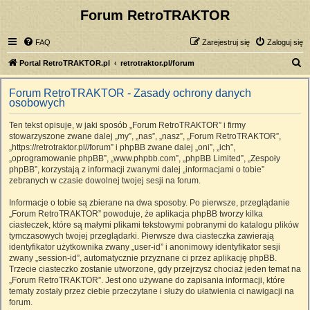
Forum RetroTRAKTOR
FAQ
Zarejestruj się
Zaloguj się
S
Portal RetroTRAKTOR.pl
retrotraktor.pl/forum
z
Forum RetroTRAKTOR - Zasady ochrony danych
u
osobowych
k
Ten tekst opisuje, w jaki sposób „Forum RetroTRAKTOR” i firmy
a
stowarzyszone zwane dalej „my”, „nas”, „nasz”, „Forum RetroTRAKTOR”,
j
„https://retrotraktor.pl//forum” i phpBB zwane dalej „oni”, „ich”,
„oprogramowanie phpBB”, „www.phpbb.com”, „phpBB Limited”, „Zespoły
phpBB”, korzystają z informacji zwanymi dalej „informacjami o tobie”
zebranych w czasie dowolnej twojej sesji na forum.
Informacje o tobie są zbierane na dwa sposoby. Po pierwsze, przeglądanie
„Forum RetroTRAKTOR” powoduje, że aplikacja phpBB tworzy kilka
ciasteczek, które są małymi plikami tekstowymi pobranymi do katalogu plików
tymczasowych twojej przeglądarki. Pierwsze dwa ciasteczka zawierają
identyfikator użytkownika zwany „user-id” i anonimowy identyfikator sesji
zwany „session-id”, automatycznie przyznane ci przez aplikację phpBB.
Trzecie ciasteczko zostanie utworzone, gdy przejrzysz chociaż jeden temat na
„Forum RetroTRAKTOR”. Jest ono używane do zapisania informacji, które
tematy zostały przez ciebie przeczytane i służy do ułatwienia ci nawigacji na
forum.