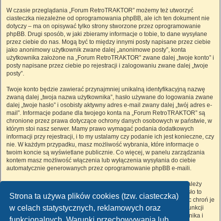
W czasie przeglądania „Forum RetroTRAKTOR” możemy też utworzyć
ciasteczka niezależne od oprogramowania phpBB, ale ich ten dokument nie
dotyczy – ma on opisywać tylko strony stworzone przez oprogramowanie
phpBB. Drugi sposób, w jaki zbieramy informacje o tobie, to dane wysyłane
przez ciebie do nas. Mogą być to między innymi posty napisane przez ciebie
jako anonimowy użytkownik zwane dalej „anonimowe posty”, konta
użytkownika założone na „Forum RetroTRAKTOR” zwane dalej „twoje konto” i
posty napisane przez ciebie po rejestracji i zalogowaniu zwane dalej „twoje
posty”.
Twoje konto będzie zawierać przynajmniej unikalną identyfikacyjną nazwę
zwaną dalej „twoja nazwa użytkownika”, hasło używane do logowania zwane
dalej „twoje hasło” i osobisty aktywny adres e-mail zwany dalej „twój adres e-
mail”. Informacje podane dla twojego konta na „Forum RetroTRAKTOR” są
chronione przez prawa dotyczące ochrony danych osobowych w państwie, w
którym stoi nasz serwer. Mamy prawo wymagać podania dodatkowych
informacji przy rejestracji, i to my ustalamy czy podanie ich jest konieczne, czy
nie. W każdym przypadku, masz możliwość wybrania, które informacje o
twoim koncie są wyświetlane publicznie. Co więcej, w panelu zarządzania
kontem masz możliwość włączenia lub wyłączenia wysyłania do ciebie
automatycznie generowanych przez oprogramowanie phpBB e-maili.
Twoje hasło jest zaszyfrowane, więc jest bezpieczne, niemniej nie należy
używać tego samego hasła na różnych witrynach internetowych. Hasło to
Strona ta używa plików cookies (tzw. ciasteczka)
umożliwia dostęp do twojego konta na „Forum RetroTRAKTOR”, więc chroń je
w celach statystycznych, reklamowych oraz
i w żadnym wypadku nie podawaj
nikomu
. Jeśli je zapomnisz, użyj funkcji
„Nie pamiętam hasła”. Witryna poprosi cię o podanie nazwy użytkownika i
funkcjonalnych. Warunki przechowywania lub