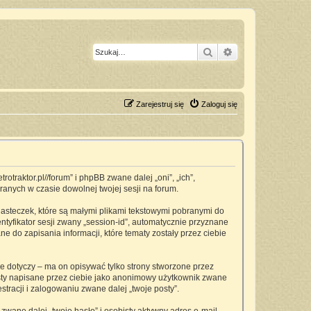
Szukaj
Wyszukiwanie z
Zarejestruj się
Zaloguj się
traktor.pl//forum” i phpBB zwane dalej „oni”, „ich”,
anych w czasie dowolnej twojej sesji na forum.
asteczek, które są małymi plikami tekstowymi pobranymi do
ntyfikator sesji zwany „session-id”, automatycznie przyznane
 do zapisania informacji, które tematy zostały przez ciebie
dotyczy – ma on opisywać tylko strony stworzone przez
osty napisane przez ciebie jako anonimowy użytkownik zwane
tracji i zalogowaniu zwane dalej „twoje posty”.