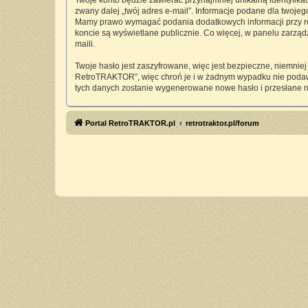
Twoje konto będzie zawierać przynajmniej unikalną identyfika
zwany dalej „twój adres e-mail”. Informacje podane dla twoj
Mamy prawo wymagać podania dodatkowych informacji przy rejes
koncie są wyświetlane publicznie. Co więcej, w panelu zarz
maili.
Twoje hasło jest zaszyfrowane, więc jest bezpieczne, niemnie
RetroTRAKTOR”, więc chroń je i w żadnym wypadku nie pod
tych danych zostanie wygenerowane nowe hasło i przesłane n
Portal RetroTRAKTOR.pl
retrotraktor.pl/forum