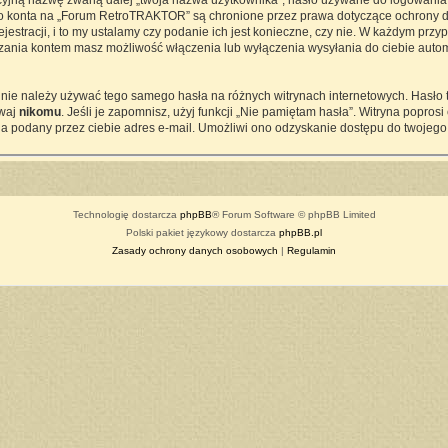
cyjną nazwę zwaną dalej „twoja nazwa użytkownika”, hasło używane do logowania z
ego konta na „Forum RetroTRAKTOR” są chronione przez prawa dotyczące ochrony d
tracji, i to my ustalamy czy podanie ich jest konieczne, czy nie. W każdym przy
ądzania kontem masz możliwość włączenia lub wyłączenia wysyłania do ciebie a
j nie należy używać tego samego hasła na różnych witrynach internetowych. Hasło
awaj
nikomu
. Jeśli je zapomnisz, użyj funkcji „Nie pamiętam hasła”. Witryna popro
a podany przez ciebie adres e-mail. Umożliwi ono odzyskanie dostępu do twojego
Technologię dostarcza
phpBB
® Forum Software © phpBB Limited
Polski pakiet językowy dostarcza
phpBB.pl
Zasady ochrony danych osobowych
|
Regulamin