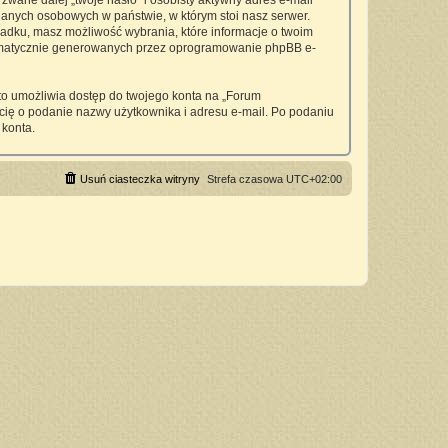
wane dalej „twoje hasło” i osobisty aktywny adres e-mail
anych osobowych w państwie, w którym stoi nasz serwer.
padku, masz możliwość wybrania, które informacje o twoim
utomatycznie generowanych przez oprogramowanie phpBB e-
 to umożliwia dostęp do twojego konta na „Forum
si cię o podanie nazwy użytkownika i adresu e-mail. Po podaniu
 konta.
Usuń ciasteczka witryny
Strefa czasowa
UTC+02:00