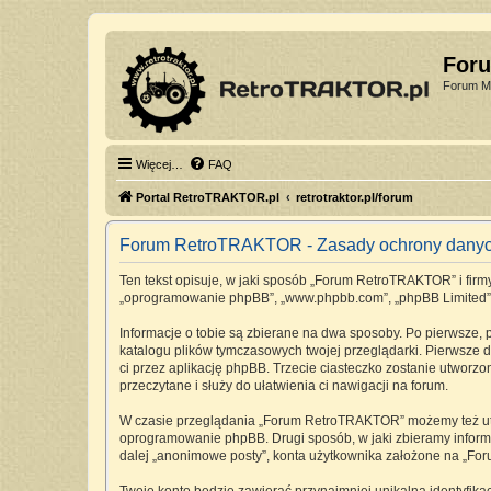
For
Forum Mi
Więcej…
FAQ
Portal RetroTRAKTOR.pl
retrotraktor.pl/forum
Forum RetroTRAKTOR - Zasady ochrony dany
Ten tekst opisuje, w jaki sposób „Forum RetroTRAKTOR” i firmy 
„oprogramowanie phpBB”, „www.phpbb.com”, „phpBB Limited”, „Z
Informacje o tobie są zbierane na dwa sposoby. Po pierwsze,
katalogu plików tymczasowych twojej przeglądarki. Pierwsze dw
ci przez aplikację phpBB. Trzecie ciasteczko zostanie utworz
przeczytane i służy do ułatwienia ci nawigacji na forum.
W czasie przeglądania „Forum RetroTRAKTOR” możemy też utwo
oprogramowanie phpBB. Drugi sposób, w jaki zbieramy informa
dalej „anonimowe posty”, konta użytkownika założone na „Foru