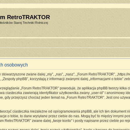
um RetroTRAKTOR
łośników Starej Techniki Rolniczej
ch osobowych
stowarzyszone zwane dalej „my”, „nas”, „nasz”, „Forum RetroTRAKTOR”, „https://retro
espoły phpBB”, korzystają z informacji zwanymi dalej „informacjami o tobie” zebr
 przeglądanie „Forum RetroTRAKTOR” powoduje, że aplikacja phpBB tworzy kilka ci
a ciasteczka zawierają identyfikator użytkownika zwany „user-id” i anonimowy ide
one, gdy przejrzysz chociaż jeden temat na „Forum RetroTRAKTOR”. Jest ono używane
rzyć ciasteczka niezależne od oprogramowania phpBB, ale ich ten dokument nie 
cje o tobie, to dane wysyłane przez ciebie do nas. Mogą być to między innymi p
m RetroTRAKTOR” zwane dalej „twoje konto” i posty napisane przez ciebie po rejes