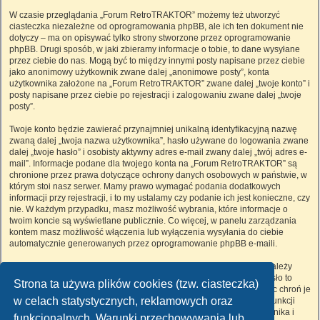
W czasie przeglądania „Forum RetroTRAKTOR” możemy też utworzyć
ciasteczka niezależne od oprogramowania phpBB, ale ich ten dokument nie
dotyczy – ma on opisywać tylko strony stworzone przez oprogramowanie
phpBB. Drugi sposób, w jaki zbieramy informacje o tobie, to dane wysyłane
przez ciebie do nas. Mogą być to między innymi posty napisane przez ciebie
jako anonimowy użytkownik zwane dalej „anonimowe posty”, konta
użytkownika założone na „Forum RetroTRAKTOR” zwane dalej „twoje konto” i
posty napisane przez ciebie po rejestracji i zalogowaniu zwane dalej „twoje
posty”.
Twoje konto będzie zawierać przynajmniej unikalną identyfikacyjną nazwę
zwaną dalej „twoja nazwa użytkownika”, hasło używane do logowania zwane
dalej „twoje hasło” i osobisty aktywny adres e-mail zwany dalej „twój adres e-
mail”. Informacje podane dla twojego konta na „Forum RetroTRAKTOR” są
chronione przez prawa dotyczące ochrony danych osobowych w państwie, w
którym stoi nasz serwer. Mamy prawo wymagać podania dodatkowych
informacji przy rejestracji, i to my ustalamy czy podanie ich jest konieczne, czy
nie. W każdym przypadku, masz możliwość wybrania, które informacje o
twoim koncie są wyświetlane publicznie. Co więcej, w panelu zarządzania
kontem masz możliwość włączenia lub wyłączenia wysyłania do ciebie
automatycznie generowanych przez oprogramowanie phpBB e-maili.
Twoje hasło jest zaszyfrowane, więc jest bezpieczne, niemniej nie należy
używać tego samego hasła na różnych witrynach internetowych. Hasło to
Strona ta używa plików cookies (tzw. ciasteczka)
umożliwia dostęp do twojego konta na „Forum RetroTRAKTOR”, więc chroń je
w celach statystycznych, reklamowych oraz
i w żadnym wypadku nie podawaj
nikomu
. Jeśli je zapomnisz, użyj funkcji
„Nie pamiętam hasła”. Witryna poprosi cię o podanie nazwy użytkownika i
funkcjonalnych. Warunki przechowywania lub