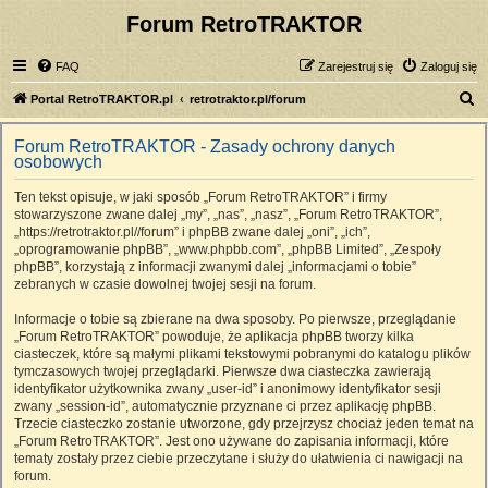
Forum RetroTRAKTOR
FAQ
Zarejestruj się
Zaloguj się
S
Portal RetroTRAKTOR.pl
retrotraktor.pl/forum
z
Forum RetroTRAKTOR - Zasady ochrony danych
u
osobowych
k
Ten tekst opisuje, w jaki sposób „Forum RetroTRAKTOR” i firmy
a
stowarzyszone zwane dalej „my”, „nas”, „nasz”, „Forum RetroTRAKTOR”,
j
„https://retrotraktor.pl//forum” i phpBB zwane dalej „oni”, „ich”,
„oprogramowanie phpBB”, „www.phpbb.com”, „phpBB Limited”, „Zespoły
phpBB”, korzystają z informacji zwanymi dalej „informacjami o tobie”
zebranych w czasie dowolnej twojej sesji na forum.
Informacje o tobie są zbierane na dwa sposoby. Po pierwsze, przeglądanie
„Forum RetroTRAKTOR” powoduje, że aplikacja phpBB tworzy kilka
ciasteczek, które są małymi plikami tekstowymi pobranymi do katalogu plików
tymczasowych twojej przeglądarki. Pierwsze dwa ciasteczka zawierają
identyfikator użytkownika zwany „user-id” i anonimowy identyfikator sesji
zwany „session-id”, automatycznie przyznane ci przez aplikację phpBB.
Trzecie ciasteczko zostanie utworzone, gdy przejrzysz chociaż jeden temat na
„Forum RetroTRAKTOR”. Jest ono używane do zapisania informacji, które
tematy zostały przez ciebie przeczytane i służy do ułatwienia ci nawigacji na
forum.