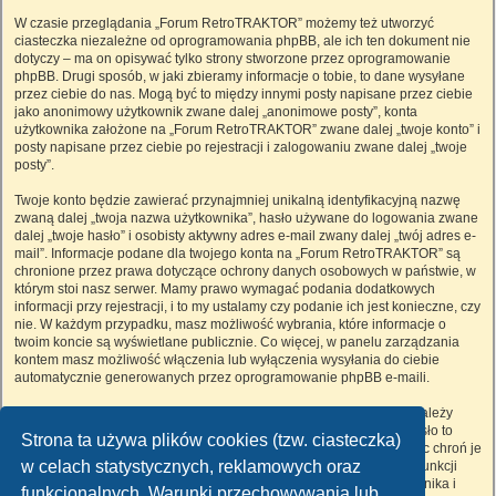
W czasie przeglądania „Forum RetroTRAKTOR” możemy też utworzyć
ciasteczka niezależne od oprogramowania phpBB, ale ich ten dokument nie
dotyczy – ma on opisywać tylko strony stworzone przez oprogramowanie
phpBB. Drugi sposób, w jaki zbieramy informacje o tobie, to dane wysyłane
przez ciebie do nas. Mogą być to między innymi posty napisane przez ciebie
jako anonimowy użytkownik zwane dalej „anonimowe posty”, konta
użytkownika założone na „Forum RetroTRAKTOR” zwane dalej „twoje konto” i
posty napisane przez ciebie po rejestracji i zalogowaniu zwane dalej „twoje
posty”.
Twoje konto będzie zawierać przynajmniej unikalną identyfikacyjną nazwę
zwaną dalej „twoja nazwa użytkownika”, hasło używane do logowania zwane
dalej „twoje hasło” i osobisty aktywny adres e-mail zwany dalej „twój adres e-
mail”. Informacje podane dla twojego konta na „Forum RetroTRAKTOR” są
chronione przez prawa dotyczące ochrony danych osobowych w państwie, w
którym stoi nasz serwer. Mamy prawo wymagać podania dodatkowych
informacji przy rejestracji, i to my ustalamy czy podanie ich jest konieczne, czy
nie. W każdym przypadku, masz możliwość wybrania, które informacje o
twoim koncie są wyświetlane publicznie. Co więcej, w panelu zarządzania
kontem masz możliwość włączenia lub wyłączenia wysyłania do ciebie
automatycznie generowanych przez oprogramowanie phpBB e-maili.
Twoje hasło jest zaszyfrowane, więc jest bezpieczne, niemniej nie należy
używać tego samego hasła na różnych witrynach internetowych. Hasło to
Strona ta używa plików cookies (tzw. ciasteczka)
umożliwia dostęp do twojego konta na „Forum RetroTRAKTOR”, więc chroń je
w celach statystycznych, reklamowych oraz
i w żadnym wypadku nie podawaj
nikomu
. Jeśli je zapomnisz, użyj funkcji
„Nie pamiętam hasła”. Witryna poprosi cię o podanie nazwy użytkownika i
funkcjonalnych. Warunki przechowywania lub