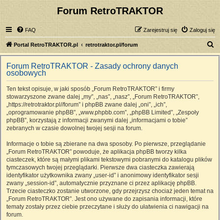
Forum RetroTRAKTOR
FAQ
Zarejestruj się
Zaloguj się
S
Portal RetroTRAKTOR.pl
retrotraktor.pl/forum
z
Forum RetroTRAKTOR - Zasady ochrony danych
u
osobowych
k
Ten tekst opisuje, w jaki sposób „Forum RetroTRAKTOR” i firmy
a
stowarzyszone zwane dalej „my”, „nas”, „nasz”, „Forum RetroTRAKTOR”,
j
„https://retrotraktor.pl//forum” i phpBB zwane dalej „oni”, „ich”,
„oprogramowanie phpBB”, „www.phpbb.com”, „phpBB Limited”, „Zespoły
phpBB”, korzystają z informacji zwanymi dalej „informacjami o tobie”
zebranych w czasie dowolnej twojej sesji na forum.
Informacje o tobie są zbierane na dwa sposoby. Po pierwsze, przeglądanie
„Forum RetroTRAKTOR” powoduje, że aplikacja phpBB tworzy kilka
ciasteczek, które są małymi plikami tekstowymi pobranymi do katalogu plików
tymczasowych twojej przeglądarki. Pierwsze dwa ciasteczka zawierają
identyfikator użytkownika zwany „user-id” i anonimowy identyfikator sesji
zwany „session-id”, automatycznie przyznane ci przez aplikację phpBB.
Trzecie ciasteczko zostanie utworzone, gdy przejrzysz chociaż jeden temat na
„Forum RetroTRAKTOR”. Jest ono używane do zapisania informacji, które
tematy zostały przez ciebie przeczytane i służy do ułatwienia ci nawigacji na
forum.