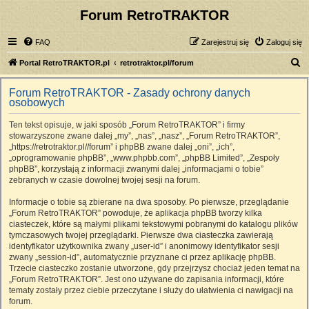
Forum RetroTRAKTOR
FAQ
Zarejestruj się
Zaloguj się
S
Portal RetroTRAKTOR.pl
retrotraktor.pl/forum
z
Forum RetroTRAKTOR - Zasady ochrony danych
u
osobowych
k
Ten tekst opisuje, w jaki sposób „Forum RetroTRAKTOR” i firmy
a
stowarzyszone zwane dalej „my”, „nas”, „nasz”, „Forum RetroTRAKTOR”,
j
„https://retrotraktor.pl//forum” i phpBB zwane dalej „oni”, „ich”,
„oprogramowanie phpBB”, „www.phpbb.com”, „phpBB Limited”, „Zespoły
phpBB”, korzystają z informacji zwanymi dalej „informacjami o tobie”
zebranych w czasie dowolnej twojej sesji na forum.
Informacje o tobie są zbierane na dwa sposoby. Po pierwsze, przeglądanie
„Forum RetroTRAKTOR” powoduje, że aplikacja phpBB tworzy kilka
ciasteczek, które są małymi plikami tekstowymi pobranymi do katalogu plików
tymczasowych twojej przeglądarki. Pierwsze dwa ciasteczka zawierają
identyfikator użytkownika zwany „user-id” i anonimowy identyfikator sesji
zwany „session-id”, automatycznie przyznane ci przez aplikację phpBB.
Trzecie ciasteczko zostanie utworzone, gdy przejrzysz chociaż jeden temat na
„Forum RetroTRAKTOR”. Jest ono używane do zapisania informacji, które
tematy zostały przez ciebie przeczytane i służy do ułatwienia ci nawigacji na
forum.