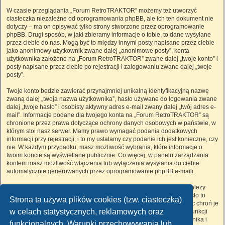
W czasie przeglądania „Forum RetroTRAKTOR” możemy też utworzyć
ciasteczka niezależne od oprogramowania phpBB, ale ich ten dokument nie
dotyczy – ma on opisywać tylko strony stworzone przez oprogramowanie
phpBB. Drugi sposób, w jaki zbieramy informacje o tobie, to dane wysyłane
przez ciebie do nas. Mogą być to między innymi posty napisane przez ciebie
jako anonimowy użytkownik zwane dalej „anonimowe posty”, konta
użytkownika założone na „Forum RetroTRAKTOR” zwane dalej „twoje konto” i
posty napisane przez ciebie po rejestracji i zalogowaniu zwane dalej „twoje
posty”.
Twoje konto będzie zawierać przynajmniej unikalną identyfikacyjną nazwę
zwaną dalej „twoja nazwa użytkownika”, hasło używane do logowania zwane
dalej „twoje hasło” i osobisty aktywny adres e-mail zwany dalej „twój adres e-
mail”. Informacje podane dla twojego konta na „Forum RetroTRAKTOR” są
chronione przez prawa dotyczące ochrony danych osobowych w państwie, w
którym stoi nasz serwer. Mamy prawo wymagać podania dodatkowych
informacji przy rejestracji, i to my ustalamy czy podanie ich jest konieczne, czy
nie. W każdym przypadku, masz możliwość wybrania, które informacje o
twoim koncie są wyświetlane publicznie. Co więcej, w panelu zarządzania
kontem masz możliwość włączenia lub wyłączenia wysyłania do ciebie
automatycznie generowanych przez oprogramowanie phpBB e-maili.
Twoje hasło jest zaszyfrowane, więc jest bezpieczne, niemniej nie należy
używać tego samego hasła na różnych witrynach internetowych. Hasło to
Strona ta używa plików cookies (tzw. ciasteczka)
umożliwia dostęp do twojego konta na „Forum RetroTRAKTOR”, więc chroń je
w celach statystycznych, reklamowych oraz
i w żadnym wypadku nie podawaj
nikomu
. Jeśli je zapomnisz, użyj funkcji
„Nie pamiętam hasła”. Witryna poprosi cię o podanie nazwy użytkownika i
funkcjonalnych. Warunki przechowywania lub