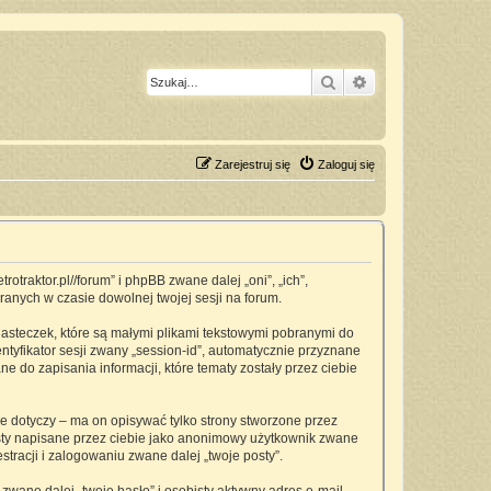
Szukaj
Wyszukiwanie z
Zarejestruj się
Zaloguj się
traktor.pl//forum” i phpBB zwane dalej „oni”, „ich”,
anych w czasie dowolnej twojej sesji na forum.
asteczek, które są małymi plikami tekstowymi pobranymi do
ntyfikator sesji zwany „session-id”, automatycznie przyznane
 do zapisania informacji, które tematy zostały przez ciebie
dotyczy – ma on opisywać tylko strony stworzone przez
osty napisane przez ciebie jako anonimowy użytkownik zwane
tracji i zalogowaniu zwane dalej „twoje posty”.