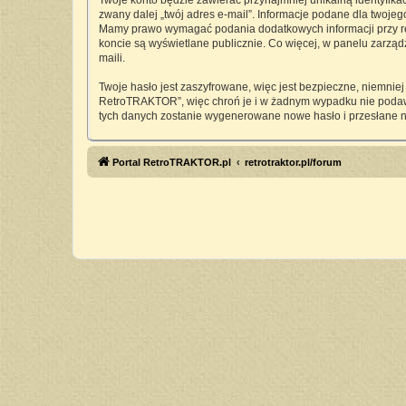
Twoje konto będzie zawierać przynajmniej unikalną identyfika
zwany dalej „twój adres e-mail”. Informacje podane dla twoj
Mamy prawo wymagać podania dodatkowych informacji przy rejes
koncie są wyświetlane publicznie. Co więcej, w panelu zarz
maili.
Twoje hasło jest zaszyfrowane, więc jest bezpieczne, niemnie
RetroTRAKTOR”, więc chroń je i w żadnym wypadku nie pod
tych danych zostanie wygenerowane nowe hasło i przesłane n
Portal RetroTRAKTOR.pl
retrotraktor.pl/forum