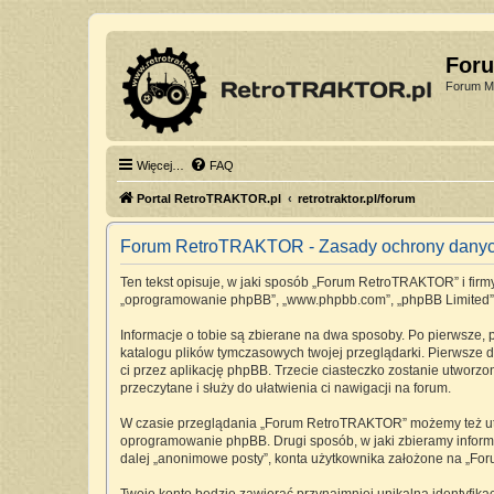
For
Forum Mi
Więcej…
FAQ
Portal RetroTRAKTOR.pl
retrotraktor.pl/forum
Forum RetroTRAKTOR - Zasady ochrony dany
Ten tekst opisuje, w jaki sposób „Forum RetroTRAKTOR” i firmy 
„oprogramowanie phpBB”, „www.phpbb.com”, „phpBB Limited”, „Z
Informacje o tobie są zbierane na dwa sposoby. Po pierwsze,
katalogu plików tymczasowych twojej przeglądarki. Pierwsze dw
ci przez aplikację phpBB. Trzecie ciasteczko zostanie utworz
przeczytane i służy do ułatwienia ci nawigacji na forum.
W czasie przeglądania „Forum RetroTRAKTOR” możemy też utwo
oprogramowanie phpBB. Drugi sposób, w jaki zbieramy informa
dalej „anonimowe posty”, konta użytkownika założone na „Foru