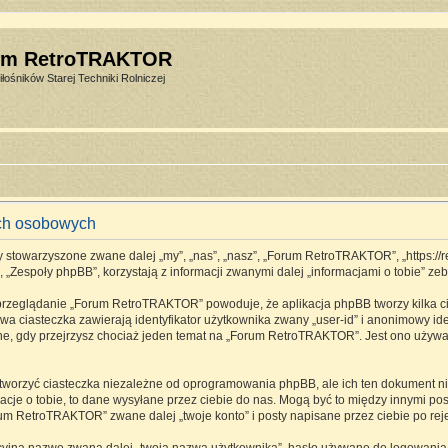
um RetroTRAKTOR
łośników Starej Techniki Rolniczej
ch osobowych
stowarzyszone zwane dalej „my”, „nas”, „nasz”, „Forum RetroTRAKTOR”, „https://retro
espoły phpBB”, korzystają z informacji zwanymi dalej „informacjami o tobie” zebr
 przeglądanie „Forum RetroTRAKTOR” powoduje, że aplikacja phpBB tworzy kilka ci
a ciasteczka zawierają identyfikator użytkownika zwany „user-id” i anonimowy ide
one, gdy przejrzysz chociaż jeden temat na „Forum RetroTRAKTOR”. Jest ono używane
rzyć ciasteczka niezależne od oprogramowania phpBB, ale ich ten dokument nie 
cje o tobie, to dane wysyłane przez ciebie do nas. Mogą być to między innymi p
m RetroTRAKTOR” zwane dalej „twoje konto” i posty napisane przez ciebie po rejes