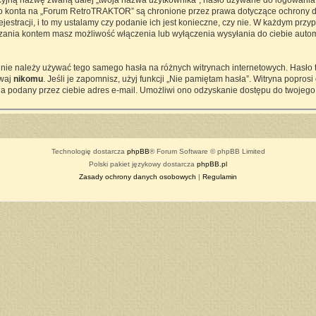
cyjną nazwę zwaną dalej „twoja nazwa użytkownika”, hasło używane do logowania z
ego konta na „Forum RetroTRAKTOR” są chronione przez prawa dotyczące ochrony d
tracji, i to my ustalamy czy podanie ich jest konieczne, czy nie. W każdym przy
ądzania kontem masz możliwość włączenia lub wyłączenia wysyłania do ciebie a
j nie należy używać tego samego hasła na różnych witrynach internetowych. Hasło
awaj
nikomu
. Jeśli je zapomnisz, użyj funkcji „Nie pamiętam hasła”. Witryna popro
a podany przez ciebie adres e-mail. Umożliwi ono odzyskanie dostępu do twojego
Technologię dostarcza
phpBB
® Forum Software © phpBB Limited
Polski pakiet językowy dostarcza
phpBB.pl
Zasady ochrony danych osobowych
|
Regulamin