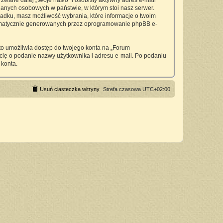
wane dalej „twoje hasło” i osobisty aktywny adres e-mail
anych osobowych w państwie, w którym stoi nasz serwer.
padku, masz możliwość wybrania, które informacje o twoim
utomatycznie generowanych przez oprogramowanie phpBB e-
 to umożliwia dostęp do twojego konta na „Forum
si cię o podanie nazwy użytkownika i adresu e-mail. Po podaniu
 konta.
Usuń ciasteczka witryny
Strefa czasowa
UTC+02:00