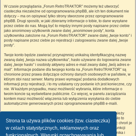
W czasie przeglądania „Forum RetroTRAKTOR” możemy też utworzyć
ciasteczka niezależne od oprogramowania phpBB, ale ich ten dokument nie
dotyczy – ma on opisywać tylko strony stworzone przez oprogramowanie
phpBB. Drugi sposób, w jaki zbieramy informacje o tobie, to dane wysyłane
przez ciebie do nas. Mogą być to między innymi posty napisane przez ciebie
jako anonimowy użytkownik zwane dalej „anonimowe posty”, konta
użytkownika założone na „Forum RetroTRAKTOR” zwane dalej „twoje konto” i
posty napisane przez ciebie po rejestracji i zalogowaniu zwane dalej „twoje
posty”.
Twoje konto będzie zawierać przynajmniej unikalną identyfikacyjną nazwę
zwaną dalej „twoja nazwa użytkownika”, hasło używane do logowania zwane
dalej „twoje hasło” i osobisty aktywny adres e-mail zwany dalej „twój adres e-
mail”. Informacje podane dla twojego konta na „Forum RetroTRAKTOR” są
chronione przez prawa dotyczące ochrony danych osobowych w państwie, w
którym stoi nasz serwer. Mamy prawo wymagać podania dodatkowych
informacji przy rejestracji, i to my ustalamy czy podanie ich jest konieczne, czy
nie. W każdym przypadku, masz możliwość wybrania, które informacje o
twoim koncie są wyświetlane publicznie. Co więcej, w panelu zarządzania
kontem masz możliwość włączenia lub wyłączenia wysyłania do ciebie
automatycznie generowanych przez oprogramowanie phpBB e-maili.
Twoje hasło jest zaszyfrowane, więc jest bezpieczne, niemniej nie należy
używać tego samego hasła na różnych witrynach internetowych. Hasło to
Strona ta używa plików cookies (tzw. ciasteczka)
umożliwia dostęp do twojego konta na „Forum RetroTRAKTOR”, więc chroń je
w celach statystycznych, reklamowych oraz
i w żadnym wypadku nie podawaj
nikomu
. Jeśli je zapomnisz, użyj funkcji
„Nie pamiętam hasła”. Witryna poprosi cię o podanie nazwy użytkownika i
funkcjonalnych. Warunki przechowywania lub