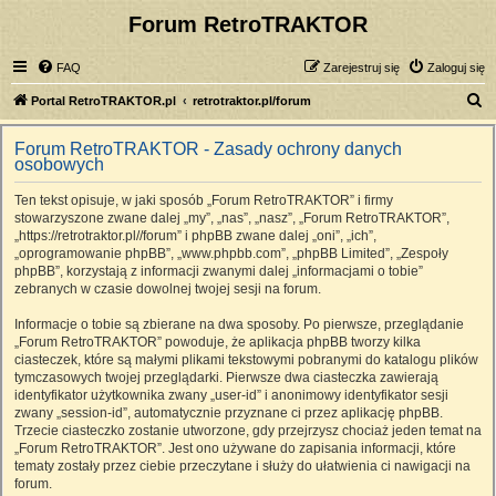
Forum RetroTRAKTOR
FAQ
Zarejestruj się
Zaloguj się
S
Portal RetroTRAKTOR.pl
retrotraktor.pl/forum
z
Forum RetroTRAKTOR - Zasady ochrony danych
u
osobowych
k
Ten tekst opisuje, w jaki sposób „Forum RetroTRAKTOR” i firmy
a
stowarzyszone zwane dalej „my”, „nas”, „nasz”, „Forum RetroTRAKTOR”,
j
„https://retrotraktor.pl//forum” i phpBB zwane dalej „oni”, „ich”,
„oprogramowanie phpBB”, „www.phpbb.com”, „phpBB Limited”, „Zespoły
phpBB”, korzystają z informacji zwanymi dalej „informacjami o tobie”
zebranych w czasie dowolnej twojej sesji na forum.
Informacje o tobie są zbierane na dwa sposoby. Po pierwsze, przeglądanie
„Forum RetroTRAKTOR” powoduje, że aplikacja phpBB tworzy kilka
ciasteczek, które są małymi plikami tekstowymi pobranymi do katalogu plików
tymczasowych twojej przeglądarki. Pierwsze dwa ciasteczka zawierają
identyfikator użytkownika zwany „user-id” i anonimowy identyfikator sesji
zwany „session-id”, automatycznie przyznane ci przez aplikację phpBB.
Trzecie ciasteczko zostanie utworzone, gdy przejrzysz chociaż jeden temat na
„Forum RetroTRAKTOR”. Jest ono używane do zapisania informacji, które
tematy zostały przez ciebie przeczytane i służy do ułatwienia ci nawigacji na
forum.