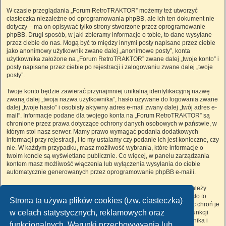
W czasie przeglądania „Forum RetroTRAKTOR” możemy też utworzyć
ciasteczka niezależne od oprogramowania phpBB, ale ich ten dokument nie
dotyczy – ma on opisywać tylko strony stworzone przez oprogramowanie
phpBB. Drugi sposób, w jaki zbieramy informacje o tobie, to dane wysyłane
przez ciebie do nas. Mogą być to między innymi posty napisane przez ciebie
jako anonimowy użytkownik zwane dalej „anonimowe posty”, konta
użytkownika założone na „Forum RetroTRAKTOR” zwane dalej „twoje konto” i
posty napisane przez ciebie po rejestracji i zalogowaniu zwane dalej „twoje
posty”.
Twoje konto będzie zawierać przynajmniej unikalną identyfikacyjną nazwę
zwaną dalej „twoja nazwa użytkownika”, hasło używane do logowania zwane
dalej „twoje hasło” i osobisty aktywny adres e-mail zwany dalej „twój adres e-
mail”. Informacje podane dla twojego konta na „Forum RetroTRAKTOR” są
chronione przez prawa dotyczące ochrony danych osobowych w państwie, w
którym stoi nasz serwer. Mamy prawo wymagać podania dodatkowych
informacji przy rejestracji, i to my ustalamy czy podanie ich jest konieczne, czy
nie. W każdym przypadku, masz możliwość wybrania, które informacje o
twoim koncie są wyświetlane publicznie. Co więcej, w panelu zarządzania
kontem masz możliwość włączenia lub wyłączenia wysyłania do ciebie
automatycznie generowanych przez oprogramowanie phpBB e-maili.
Twoje hasło jest zaszyfrowane, więc jest bezpieczne, niemniej nie należy
używać tego samego hasła na różnych witrynach internetowych. Hasło to
Strona ta używa plików cookies (tzw. ciasteczka)
umożliwia dostęp do twojego konta na „Forum RetroTRAKTOR”, więc chroń je
w celach statystycznych, reklamowych oraz
i w żadnym wypadku nie podawaj
nikomu
. Jeśli je zapomnisz, użyj funkcji
„Nie pamiętam hasła”. Witryna poprosi cię o podanie nazwy użytkownika i
funkcjonalnych. Warunki przechowywania lub