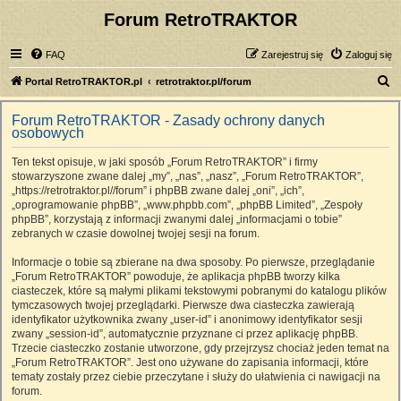
Forum RetroTRAKTOR
FAQ
Zarejestruj się
Zaloguj się
S
Portal RetroTRAKTOR.pl
retrotraktor.pl/forum
z
Forum RetroTRAKTOR - Zasady ochrony danych
u
osobowych
k
Ten tekst opisuje, w jaki sposób „Forum RetroTRAKTOR” i firmy
a
stowarzyszone zwane dalej „my”, „nas”, „nasz”, „Forum RetroTRAKTOR”,
j
„https://retrotraktor.pl//forum” i phpBB zwane dalej „oni”, „ich”,
„oprogramowanie phpBB”, „www.phpbb.com”, „phpBB Limited”, „Zespoły
phpBB”, korzystają z informacji zwanymi dalej „informacjami o tobie”
zebranych w czasie dowolnej twojej sesji na forum.
Informacje o tobie są zbierane na dwa sposoby. Po pierwsze, przeglądanie
„Forum RetroTRAKTOR” powoduje, że aplikacja phpBB tworzy kilka
ciasteczek, które są małymi plikami tekstowymi pobranymi do katalogu plików
tymczasowych twojej przeglądarki. Pierwsze dwa ciasteczka zawierają
identyfikator użytkownika zwany „user-id” i anonimowy identyfikator sesji
zwany „session-id”, automatycznie przyznane ci przez aplikację phpBB.
Trzecie ciasteczko zostanie utworzone, gdy przejrzysz chociaż jeden temat na
„Forum RetroTRAKTOR”. Jest ono używane do zapisania informacji, które
tematy zostały przez ciebie przeczytane i służy do ułatwienia ci nawigacji na
forum.