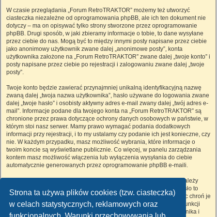
W czasie przeglądania „Forum RetroTRAKTOR” możemy też utworzyć
ciasteczka niezależne od oprogramowania phpBB, ale ich ten dokument nie
dotyczy – ma on opisywać tylko strony stworzone przez oprogramowanie
phpBB. Drugi sposób, w jaki zbieramy informacje o tobie, to dane wysyłane
przez ciebie do nas. Mogą być to między innymi posty napisane przez ciebie
jako anonimowy użytkownik zwane dalej „anonimowe posty”, konta
użytkownika założone na „Forum RetroTRAKTOR” zwane dalej „twoje konto” i
posty napisane przez ciebie po rejestracji i zalogowaniu zwane dalej „twoje
posty”.
Twoje konto będzie zawierać przynajmniej unikalną identyfikacyjną nazwę
zwaną dalej „twoja nazwa użytkownika”, hasło używane do logowania zwane
dalej „twoje hasło” i osobisty aktywny adres e-mail zwany dalej „twój adres e-
mail”. Informacje podane dla twojego konta na „Forum RetroTRAKTOR” są
chronione przez prawa dotyczące ochrony danych osobowych w państwie, w
którym stoi nasz serwer. Mamy prawo wymagać podania dodatkowych
informacji przy rejestracji, i to my ustalamy czy podanie ich jest konieczne, czy
nie. W każdym przypadku, masz możliwość wybrania, które informacje o
twoim koncie są wyświetlane publicznie. Co więcej, w panelu zarządzania
kontem masz możliwość włączenia lub wyłączenia wysyłania do ciebie
automatycznie generowanych przez oprogramowanie phpBB e-maili.
Twoje hasło jest zaszyfrowane, więc jest bezpieczne, niemniej nie należy
używać tego samego hasła na różnych witrynach internetowych. Hasło to
Strona ta używa plików cookies (tzw. ciasteczka)
umożliwia dostęp do twojego konta na „Forum RetroTRAKTOR”, więc chroń je
w celach statystycznych, reklamowych oraz
i w żadnym wypadku nie podawaj
nikomu
. Jeśli je zapomnisz, użyj funkcji
„Nie pamiętam hasła”. Witryna poprosi cię o podanie nazwy użytkownika i
funkcjonalnych. Warunki przechowywania lub