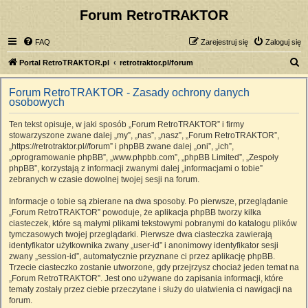
Forum RetroTRAKTOR
FAQ
Zarejestruj się
Zaloguj się
S
Portal RetroTRAKTOR.pl
retrotraktor.pl/forum
z
Forum RetroTRAKTOR - Zasady ochrony danych
u
osobowych
k
Ten tekst opisuje, w jaki sposób „Forum RetroTRAKTOR” i firmy
a
stowarzyszone zwane dalej „my”, „nas”, „nasz”, „Forum RetroTRAKTOR”,
j
„https://retrotraktor.pl//forum” i phpBB zwane dalej „oni”, „ich”,
„oprogramowanie phpBB”, „www.phpbb.com”, „phpBB Limited”, „Zespoły
phpBB”, korzystają z informacji zwanymi dalej „informacjami o tobie”
zebranych w czasie dowolnej twojej sesji na forum.
Informacje o tobie są zbierane na dwa sposoby. Po pierwsze, przeglądanie
„Forum RetroTRAKTOR” powoduje, że aplikacja phpBB tworzy kilka
ciasteczek, które są małymi plikami tekstowymi pobranymi do katalogu plików
tymczasowych twojej przeglądarki. Pierwsze dwa ciasteczka zawierają
identyfikator użytkownika zwany „user-id” i anonimowy identyfikator sesji
zwany „session-id”, automatycznie przyznane ci przez aplikację phpBB.
Trzecie ciasteczko zostanie utworzone, gdy przejrzysz chociaż jeden temat na
„Forum RetroTRAKTOR”. Jest ono używane do zapisania informacji, które
tematy zostały przez ciebie przeczytane i służy do ułatwienia ci nawigacji na
forum.