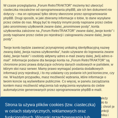
W czasie przeglądania „Forum RetroTRAKTOR” możemy też utworzyć
ciasteczka niezależne od oprogramowania phpBB, ale ich ten dokument nie
dotyczy – ma on opisywać tylko strony stworzone przez oprogramowanie
phpBB. Drugi sposób, w jaki zbieramy informacje o tobie, to dane wysyłane
przez ciebie do nas. Mogą być to między innymi posty napisane przez ciebie
jako anonimowy użytkownik zwane dalej „anonimowe posty”, konta
użytkownika założone na „Forum RetroTRAKTOR” zwane dalej „twoje konto” i
posty napisane przez ciebie po rejestracji i zalogowaniu zwane dalej „twoje
posty”.
Twoje konto będzie zawierać przynajmniej unikalną identyfikacyjną nazwę
zwaną dalej „twoja nazwa użytkownika”, hasło używane do logowania zwane
dalej „twoje hasło” i osobisty aktywny adres e-mail zwany dalej „twój adres e-
mail”. Informacje podane dla twojego konta na „Forum RetroTRAKTOR” są
chronione przez prawa dotyczące ochrony danych osobowych w państwie, w
którym stoi nasz serwer. Mamy prawo wymagać podania dodatkowych
informacji przy rejestracji, i to my ustalamy czy podanie ich jest konieczne, czy
nie. W każdym przypadku, masz możliwość wybrania, które informacje o
twoim koncie są wyświetlane publicznie. Co więcej, w panelu zarządzania
kontem masz możliwość włączenia lub wyłączenia wysyłania do ciebie
automatycznie generowanych przez oprogramowanie phpBB e-maili.
Twoje hasło jest zaszyfrowane, więc jest bezpieczne, niemniej nie należy
używać tego samego hasła na różnych witrynach internetowych. Hasło to
Strona ta używa plików cookies (tzw. ciasteczka)
umożliwia dostęp do twojego konta na „Forum RetroTRAKTOR”, więc chroń je
w celach statystycznych, reklamowych oraz
i w żadnym wypadku nie podawaj
nikomu
. Jeśli je zapomnisz, użyj funkcji
„Nie pamiętam hasła”. Witryna poprosi cię o podanie nazwy użytkownika i
funkcjonalnych. Warunki przechowywania lub