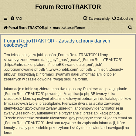
Forum RetroTRAKTOR
FAQ
Zarejestruj się
Zaloguj się
S
Portal RetroTRAKTOR.pl
retrotraktor.pl/forum
z
Forum RetroTRAKTOR - Zasady ochrony danych
u
osobowych
k
Ten tekst opisuje, w jaki sposób „Forum RetroTRAKTOR” i firmy
a
stowarzyszone zwane dalej „my”, „nas”, „nasz”, „Forum RetroTRAKTOR”,
j
„https://retrotraktor.pl//forum” i phpBB zwane dalej „oni”, „ich”,
„oprogramowanie phpBB”, „www.phpbb.com”, „phpBB Limited”, „Zespoły
phpBB”, korzystają z informacji zwanymi dalej „informacjami o tobie”
zebranych w czasie dowolnej twojej sesji na forum.
Informacje o tobie są zbierane na dwa sposoby. Po pierwsze, przeglądanie
„Forum RetroTRAKTOR” powoduje, że aplikacja phpBB tworzy kilka
ciasteczek, które są małymi plikami tekstowymi pobranymi do katalogu plików
tymczasowych twojej przeglądarki. Pierwsze dwa ciasteczka zawierają
identyfikator użytkownika zwany „user-id” i anonimowy identyfikator sesji
zwany „session-id”, automatycznie przyznane ci przez aplikację phpBB.
Trzecie ciasteczko zostanie utworzone, gdy przejrzysz chociaż jeden temat na
„Forum RetroTRAKTOR”. Jest ono używane do zapisania informacji, które
tematy zostały przez ciebie przeczytane i służy do ułatwienia ci nawigacji na
forum.