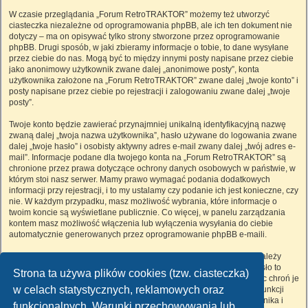
W czasie przeglądania „Forum RetroTRAKTOR” możemy też utworzyć
ciasteczka niezależne od oprogramowania phpBB, ale ich ten dokument nie
dotyczy – ma on opisywać tylko strony stworzone przez oprogramowanie
phpBB. Drugi sposób, w jaki zbieramy informacje o tobie, to dane wysyłane
przez ciebie do nas. Mogą być to między innymi posty napisane przez ciebie
jako anonimowy użytkownik zwane dalej „anonimowe posty”, konta
użytkownika założone na „Forum RetroTRAKTOR” zwane dalej „twoje konto” i
posty napisane przez ciebie po rejestracji i zalogowaniu zwane dalej „twoje
posty”.
Twoje konto będzie zawierać przynajmniej unikalną identyfikacyjną nazwę
zwaną dalej „twoja nazwa użytkownika”, hasło używane do logowania zwane
dalej „twoje hasło” i osobisty aktywny adres e-mail zwany dalej „twój adres e-
mail”. Informacje podane dla twojego konta na „Forum RetroTRAKTOR” są
chronione przez prawa dotyczące ochrony danych osobowych w państwie, w
którym stoi nasz serwer. Mamy prawo wymagać podania dodatkowych
informacji przy rejestracji, i to my ustalamy czy podanie ich jest konieczne, czy
nie. W każdym przypadku, masz możliwość wybrania, które informacje o
twoim koncie są wyświetlane publicznie. Co więcej, w panelu zarządzania
kontem masz możliwość włączenia lub wyłączenia wysyłania do ciebie
automatycznie generowanych przez oprogramowanie phpBB e-maili.
Twoje hasło jest zaszyfrowane, więc jest bezpieczne, niemniej nie należy
używać tego samego hasła na różnych witrynach internetowych. Hasło to
Strona ta używa plików cookies (tzw. ciasteczka)
umożliwia dostęp do twojego konta na „Forum RetroTRAKTOR”, więc chroń je
w celach statystycznych, reklamowych oraz
i w żadnym wypadku nie podawaj
nikomu
. Jeśli je zapomnisz, użyj funkcji
„Nie pamiętam hasła”. Witryna poprosi cię o podanie nazwy użytkownika i
funkcjonalnych. Warunki przechowywania lub