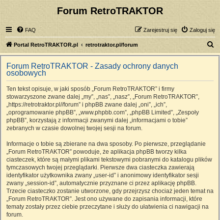
Forum RetroTRAKTOR
FAQ
Zarejestruj się
Zaloguj się
S
Portal RetroTRAKTOR.pl
retrotraktor.pl/forum
z
Forum RetroTRAKTOR - Zasady ochrony danych
u
osobowych
k
Ten tekst opisuje, w jaki sposób „Forum RetroTRAKTOR” i firmy
a
stowarzyszone zwane dalej „my”, „nas”, „nasz”, „Forum RetroTRAKTOR”,
j
„https://retrotraktor.pl//forum” i phpBB zwane dalej „oni”, „ich”,
„oprogramowanie phpBB”, „www.phpbb.com”, „phpBB Limited”, „Zespoły
phpBB”, korzystają z informacji zwanymi dalej „informacjami o tobie”
zebranych w czasie dowolnej twojej sesji na forum.
Informacje o tobie są zbierane na dwa sposoby. Po pierwsze, przeglądanie
„Forum RetroTRAKTOR” powoduje, że aplikacja phpBB tworzy kilka
ciasteczek, które są małymi plikami tekstowymi pobranymi do katalogu plików
tymczasowych twojej przeglądarki. Pierwsze dwa ciasteczka zawierają
identyfikator użytkownika zwany „user-id” i anonimowy identyfikator sesji
zwany „session-id”, automatycznie przyznane ci przez aplikację phpBB.
Trzecie ciasteczko zostanie utworzone, gdy przejrzysz chociaż jeden temat na
„Forum RetroTRAKTOR”. Jest ono używane do zapisania informacji, które
tematy zostały przez ciebie przeczytane i służy do ułatwienia ci nawigacji na
forum.