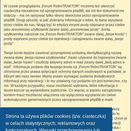
W czasie przeglądania „Forum RetroTRAKTOR” możemy też utworzyć
ciasteczka niezależne od oprogramowania phpBB, ale ich ten dokument nie
dotyczy – ma on opisywać tylko strony stworzone przez oprogramowanie
phpBB. Drugi sposób, w jaki zbieramy informacje o tobie, to dane wysyłane
przez ciebie do nas. Mogą być to między innymi posty napisane przez ciebie
jako anonimowy użytkownik zwane dalej „anonimowe posty”, konta
użytkownika założone na „Forum RetroTRAKTOR” zwane dalej „twoje konto” i
posty napisane przez ciebie po rejestracji i zalogowaniu zwane dalej „twoje
posty”.
Twoje konto będzie zawierać przynajmniej unikalną identyfikacyjną nazwę
zwaną dalej „twoja nazwa użytkownika”, hasło używane do logowania zwane
dalej „twoje hasło” i osobisty aktywny adres e-mail zwany dalej „twój adres e-
mail”. Informacje podane dla twojego konta na „Forum RetroTRAKTOR” są
chronione przez prawa dotyczące ochrony danych osobowych w państwie, w
którym stoi nasz serwer. Mamy prawo wymagać podania dodatkowych
informacji przy rejestracji, i to my ustalamy czy podanie ich jest konieczne, czy
nie. W każdym przypadku, masz możliwość wybrania, które informacje o
twoim koncie są wyświetlane publicznie. Co więcej, w panelu zarządzania
kontem masz możliwość włączenia lub wyłączenia wysyłania do ciebie
automatycznie generowanych przez oprogramowanie phpBB e-maili.
Twoje hasło jest zaszyfrowane, więc jest bezpieczne, niemniej nie należy
używać tego samego hasła na różnych witrynach internetowych. Hasło to
Strona ta używa plików cookies (tzw. ciasteczka)
umożliwia dostęp do twojego konta na „Forum RetroTRAKTOR”, więc chroń je
w celach statystycznych, reklamowych oraz
i w żadnym wypadku nie podawaj
nikomu
. Jeśli je zapomnisz, użyj funkcji
„Nie pamiętam hasła”. Witryna poprosi cię o podanie nazwy użytkownika i
funkcjonalnych. Warunki przechowywania lub