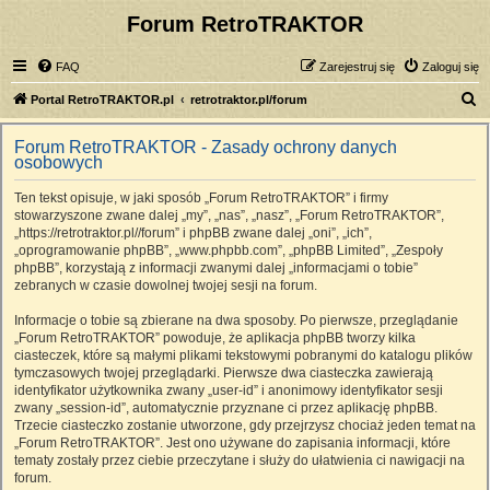
Forum RetroTRAKTOR
FAQ
Zarejestruj się
Zaloguj się
S
Portal RetroTRAKTOR.pl
retrotraktor.pl/forum
z
Forum RetroTRAKTOR - Zasady ochrony danych
u
osobowych
k
Ten tekst opisuje, w jaki sposób „Forum RetroTRAKTOR” i firmy
a
stowarzyszone zwane dalej „my”, „nas”, „nasz”, „Forum RetroTRAKTOR”,
j
„https://retrotraktor.pl//forum” i phpBB zwane dalej „oni”, „ich”,
„oprogramowanie phpBB”, „www.phpbb.com”, „phpBB Limited”, „Zespoły
phpBB”, korzystają z informacji zwanymi dalej „informacjami o tobie”
zebranych w czasie dowolnej twojej sesji na forum.
Informacje o tobie są zbierane na dwa sposoby. Po pierwsze, przeglądanie
„Forum RetroTRAKTOR” powoduje, że aplikacja phpBB tworzy kilka
ciasteczek, które są małymi plikami tekstowymi pobranymi do katalogu plików
tymczasowych twojej przeglądarki. Pierwsze dwa ciasteczka zawierają
identyfikator użytkownika zwany „user-id” i anonimowy identyfikator sesji
zwany „session-id”, automatycznie przyznane ci przez aplikację phpBB.
Trzecie ciasteczko zostanie utworzone, gdy przejrzysz chociaż jeden temat na
„Forum RetroTRAKTOR”. Jest ono używane do zapisania informacji, które
tematy zostały przez ciebie przeczytane i służy do ułatwienia ci nawigacji na
forum.