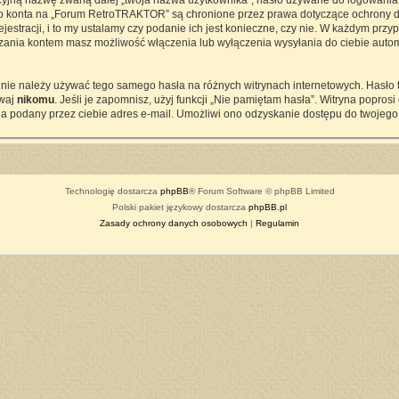
cyjną nazwę zwaną dalej „twoja nazwa użytkownika”, hasło używane do logowania z
ego konta na „Forum RetroTRAKTOR” są chronione przez prawa dotyczące ochrony d
tracji, i to my ustalamy czy podanie ich jest konieczne, czy nie. W każdym przy
ądzania kontem masz możliwość włączenia lub wyłączenia wysyłania do ciebie a
j nie należy używać tego samego hasła na różnych witrynach internetowych. Hasło
awaj
nikomu
. Jeśli je zapomnisz, użyj funkcji „Nie pamiętam hasła”. Witryna popro
a podany przez ciebie adres e-mail. Umożliwi ono odzyskanie dostępu do twojego
Technologię dostarcza
phpBB
® Forum Software © phpBB Limited
Polski pakiet językowy dostarcza
phpBB.pl
Zasady ochrony danych osobowych
|
Regulamin