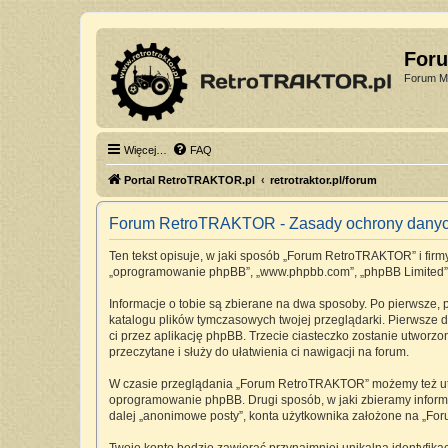
For
Forum Mi
Więcej…
FAQ
Portal RetroTRAKTOR.pl
retrotraktor.pl/forum
Forum RetroTRAKTOR - Zasady ochrony dany
Ten tekst opisuje, w jaki sposób „Forum RetroTRAKTOR” i firmy 
„oprogramowanie phpBB”, „www.phpbb.com”, „phpBB Limited”, „Z
Informacje o tobie są zbierane na dwa sposoby. Po pierwsze,
katalogu plików tymczasowych twojej przeglądarki. Pierwsze dw
ci przez aplikację phpBB. Trzecie ciasteczko zostanie utworz
przeczytane i służy do ułatwienia ci nawigacji na forum.
W czasie przeglądania „Forum RetroTRAKTOR” możemy też utwo
oprogramowanie phpBB. Drugi sposób, w jaki zbieramy informa
dalej „anonimowe posty”, konta użytkownika założone na „Foru