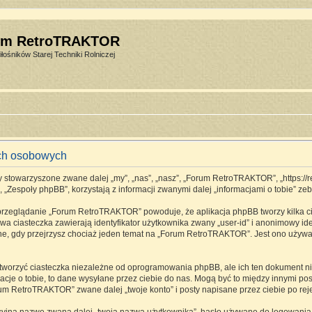
um RetroTRAKTOR
łośników Starej Techniki Rolniczej
ch osobowych
stowarzyszone zwane dalej „my”, „nas”, „nasz”, „Forum RetroTRAKTOR”, „https://retro
espoły phpBB”, korzystają z informacji zwanymi dalej „informacjami o tobie” zebr
 przeglądanie „Forum RetroTRAKTOR” powoduje, że aplikacja phpBB tworzy kilka ci
a ciasteczka zawierają identyfikator użytkownika zwany „user-id” i anonimowy ide
one, gdy przejrzysz chociaż jeden temat na „Forum RetroTRAKTOR”. Jest ono używane
rzyć ciasteczka niezależne od oprogramowania phpBB, ale ich ten dokument nie 
cje o tobie, to dane wysyłane przez ciebie do nas. Mogą być to między innymi p
m RetroTRAKTOR” zwane dalej „twoje konto” i posty napisane przez ciebie po rejes