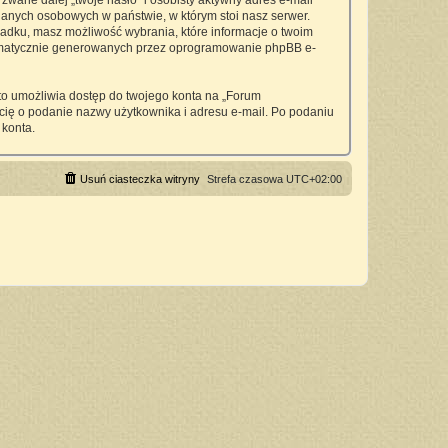
wane dalej „twoje hasło” i osobisty aktywny adres e-mail
anych osobowych w państwie, w którym stoi nasz serwer.
padku, masz możliwość wybrania, które informacje o twoim
utomatycznie generowanych przez oprogramowanie phpBB e-
 to umożliwia dostęp do twojego konta na „Forum
si cię o podanie nazwy użytkownika i adresu e-mail. Po podaniu
 konta.
Usuń ciasteczka witryny
Strefa czasowa
UTC+02:00