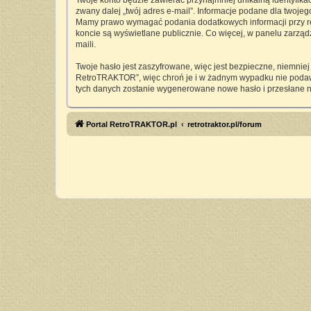
Twoje konto będzie zawierać przynajmniej unikalną identyfika
zwany dalej „twój adres e-mail”. Informacje podane dla twoj
Mamy prawo wymagać podania dodatkowych informacji przy rejes
koncie są wyświetlane publicznie. Co więcej, w panelu zarz
maili.
Twoje hasło jest zaszyfrowane, więc jest bezpieczne, niemnie
RetroTRAKTOR”, więc chroń je i w żadnym wypadku nie pod
tych danych zostanie wygenerowane nowe hasło i przesłane n
Portal RetroTRAKTOR.pl
retrotraktor.pl/forum