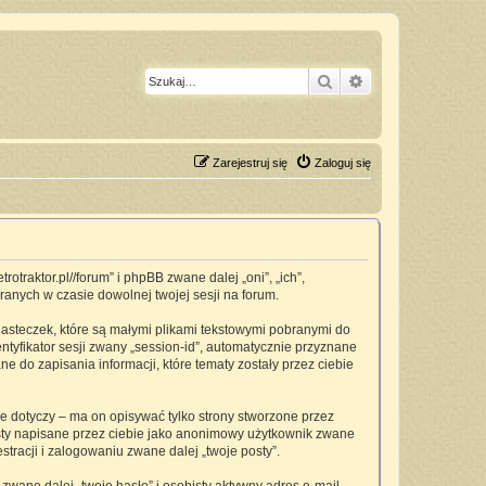
Szukaj
Wyszukiwanie z
Zarejestruj się
Zaloguj się
traktor.pl//forum” i phpBB zwane dalej „oni”, „ich”,
anych w czasie dowolnej twojej sesji na forum.
asteczek, które są małymi plikami tekstowymi pobranymi do
ntyfikator sesji zwany „session-id”, automatycznie przyznane
 do zapisania informacji, które tematy zostały przez ciebie
dotyczy – ma on opisywać tylko strony stworzone przez
osty napisane przez ciebie jako anonimowy użytkownik zwane
tracji i zalogowaniu zwane dalej „twoje posty”.