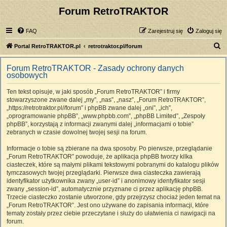
Forum RetroTRAKTOR
FAQ
Zarejestruj się
Zaloguj się
S
Portal RetroTRAKTOR.pl
retrotraktor.pl/forum
z
Forum RetroTRAKTOR - Zasady ochrony danych
u
osobowych
k
Ten tekst opisuje, w jaki sposób „Forum RetroTRAKTOR” i firmy
a
stowarzyszone zwane dalej „my”, „nas”, „nasz”, „Forum RetroTRAKTOR”,
j
„https://retrotraktor.pl//forum” i phpBB zwane dalej „oni”, „ich”,
„oprogramowanie phpBB”, „www.phpbb.com”, „phpBB Limited”, „Zespoły
phpBB”, korzystają z informacji zwanymi dalej „informacjami o tobie”
zebranych w czasie dowolnej twojej sesji na forum.
Informacje o tobie są zbierane na dwa sposoby. Po pierwsze, przeglądanie
„Forum RetroTRAKTOR” powoduje, że aplikacja phpBB tworzy kilka
ciasteczek, które są małymi plikami tekstowymi pobranymi do katalogu plików
tymczasowych twojej przeglądarki. Pierwsze dwa ciasteczka zawierają
identyfikator użytkownika zwany „user-id” i anonimowy identyfikator sesji
zwany „session-id”, automatycznie przyznane ci przez aplikację phpBB.
Trzecie ciasteczko zostanie utworzone, gdy przejrzysz chociaż jeden temat na
„Forum RetroTRAKTOR”. Jest ono używane do zapisania informacji, które
tematy zostały przez ciebie przeczytane i służy do ułatwienia ci nawigacji na
forum.