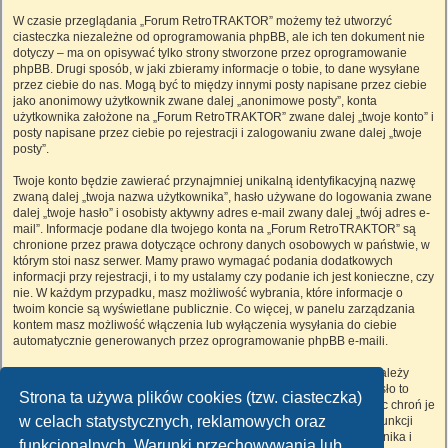
W czasie przeglądania „Forum RetroTRAKTOR” możemy też utworzyć
ciasteczka niezależne od oprogramowania phpBB, ale ich ten dokument nie
dotyczy – ma on opisywać tylko strony stworzone przez oprogramowanie
phpBB. Drugi sposób, w jaki zbieramy informacje o tobie, to dane wysyłane
przez ciebie do nas. Mogą być to między innymi posty napisane przez ciebie
jako anonimowy użytkownik zwane dalej „anonimowe posty”, konta
użytkownika założone na „Forum RetroTRAKTOR” zwane dalej „twoje konto” i
posty napisane przez ciebie po rejestracji i zalogowaniu zwane dalej „twoje
posty”.
Twoje konto będzie zawierać przynajmniej unikalną identyfikacyjną nazwę
zwaną dalej „twoja nazwa użytkownika”, hasło używane do logowania zwane
dalej „twoje hasło” i osobisty aktywny adres e-mail zwany dalej „twój adres e-
mail”. Informacje podane dla twojego konta na „Forum RetroTRAKTOR” są
chronione przez prawa dotyczące ochrony danych osobowych w państwie, w
którym stoi nasz serwer. Mamy prawo wymagać podania dodatkowych
informacji przy rejestracji, i to my ustalamy czy podanie ich jest konieczne, czy
nie. W każdym przypadku, masz możliwość wybrania, które informacje o
twoim koncie są wyświetlane publicznie. Co więcej, w panelu zarządzania
kontem masz możliwość włączenia lub wyłączenia wysyłania do ciebie
automatycznie generowanych przez oprogramowanie phpBB e-maili.
Twoje hasło jest zaszyfrowane, więc jest bezpieczne, niemniej nie należy
używać tego samego hasła na różnych witrynach internetowych. Hasło to
Strona ta używa plików cookies (tzw. ciasteczka)
umożliwia dostęp do twojego konta na „Forum RetroTRAKTOR”, więc chroń je
w celach statystycznych, reklamowych oraz
i w żadnym wypadku nie podawaj
nikomu
. Jeśli je zapomnisz, użyj funkcji
„Nie pamiętam hasła”. Witryna poprosi cię o podanie nazwy użytkownika i
funkcjonalnych. Warunki przechowywania lub