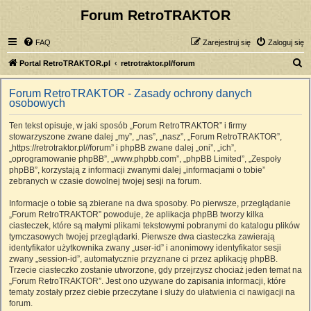
Forum RetroTRAKTOR
FAQ
Zarejestruj się
Zaloguj się
S
Portal RetroTRAKTOR.pl
retrotraktor.pl/forum
z
Forum RetroTRAKTOR - Zasady ochrony danych
u
osobowych
k
Ten tekst opisuje, w jaki sposób „Forum RetroTRAKTOR” i firmy
a
stowarzyszone zwane dalej „my”, „nas”, „nasz”, „Forum RetroTRAKTOR”,
j
„https://retrotraktor.pl//forum” i phpBB zwane dalej „oni”, „ich”,
„oprogramowanie phpBB”, „www.phpbb.com”, „phpBB Limited”, „Zespoły
phpBB”, korzystają z informacji zwanymi dalej „informacjami o tobie”
zebranych w czasie dowolnej twojej sesji na forum.
Informacje o tobie są zbierane na dwa sposoby. Po pierwsze, przeglądanie
„Forum RetroTRAKTOR” powoduje, że aplikacja phpBB tworzy kilka
ciasteczek, które są małymi plikami tekstowymi pobranymi do katalogu plików
tymczasowych twojej przeglądarki. Pierwsze dwa ciasteczka zawierają
identyfikator użytkownika zwany „user-id” i anonimowy identyfikator sesji
zwany „session-id”, automatycznie przyznane ci przez aplikację phpBB.
Trzecie ciasteczko zostanie utworzone, gdy przejrzysz chociaż jeden temat na
„Forum RetroTRAKTOR”. Jest ono używane do zapisania informacji, które
tematy zostały przez ciebie przeczytane i służy do ułatwienia ci nawigacji na
forum.