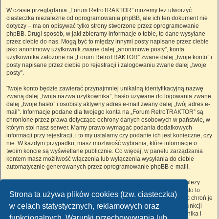
W czasie przeglądania „Forum RetroTRAKTOR” możemy też utworzyć
ciasteczka niezależne od oprogramowania phpBB, ale ich ten dokument nie
dotyczy – ma on opisywać tylko strony stworzone przez oprogramowanie
phpBB. Drugi sposób, w jaki zbieramy informacje o tobie, to dane wysyłane
przez ciebie do nas. Mogą być to między innymi posty napisane przez ciebie
jako anonimowy użytkownik zwane dalej „anonimowe posty”, konta
użytkownika założone na „Forum RetroTRAKTOR” zwane dalej „twoje konto” i
posty napisane przez ciebie po rejestracji i zalogowaniu zwane dalej „twoje
posty”.
Twoje konto będzie zawierać przynajmniej unikalną identyfikacyjną nazwę
zwaną dalej „twoja nazwa użytkownika”, hasło używane do logowania zwane
dalej „twoje hasło” i osobisty aktywny adres e-mail zwany dalej „twój adres e-
mail”. Informacje podane dla twojego konta na „Forum RetroTRAKTOR” są
chronione przez prawa dotyczące ochrony danych osobowych w państwie, w
którym stoi nasz serwer. Mamy prawo wymagać podania dodatkowych
informacji przy rejestracji, i to my ustalamy czy podanie ich jest konieczne, czy
nie. W każdym przypadku, masz możliwość wybrania, które informacje o
twoim koncie są wyświetlane publicznie. Co więcej, w panelu zarządzania
kontem masz możliwość włączenia lub wyłączenia wysyłania do ciebie
automatycznie generowanych przez oprogramowanie phpBB e-maili.
Twoje hasło jest zaszyfrowane, więc jest bezpieczne, niemniej nie należy
używać tego samego hasła na różnych witrynach internetowych. Hasło to
Strona ta używa plików cookies (tzw. ciasteczka)
umożliwia dostęp do twojego konta na „Forum RetroTRAKTOR”, więc chroń je
w celach statystycznych, reklamowych oraz
i w żadnym wypadku nie podawaj
nikomu
. Jeśli je zapomnisz, użyj funkcji
„Nie pamiętam hasła”. Witryna poprosi cię o podanie nazwy użytkownika i
funkcjonalnych. Warunki przechowywania lub