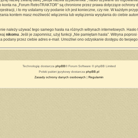
cyjną nazwę zwaną dalej „twoja nazwa użytkownika”, hasło używane do logowania z
ego konta na „Forum RetroTRAKTOR” są chronione przez prawa dotyczące ochrony d
tracji, i to my ustalamy czy podanie ich jest konieczne, czy nie. W każdym przy
ądzania kontem masz możliwość włączenia lub wyłączenia wysyłania do ciebie a
j nie należy używać tego samego hasła na różnych witrynach internetowych. Hasło
awaj
nikomu
. Jeśli je zapomnisz, użyj funkcji „Nie pamiętam hasła”. Witryna popro
a podany przez ciebie adres e-mail. Umożliwi ono odzyskanie dostępu do twojego
Technologię dostarcza
phpBB
® Forum Software © phpBB Limited
Polski pakiet językowy dostarcza
phpBB.pl
Zasady ochrony danych osobowych
|
Regulamin