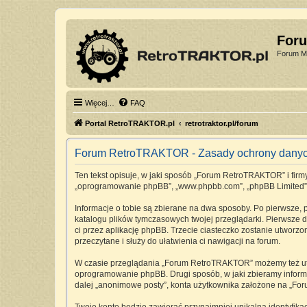
For
Forum Mi
Więcej…
FAQ
Portal RetroTRAKTOR.pl
retrotraktor.pl/forum
Forum RetroTRAKTOR - Zasady ochrony dany
Ten tekst opisuje, w jaki sposób „Forum RetroTRAKTOR” i firmy 
„oprogramowanie phpBB”, „www.phpbb.com”, „phpBB Limited”, „Z
Informacje o tobie są zbierane na dwa sposoby. Po pierwsze,
katalogu plików tymczasowych twojej przeglądarki. Pierwsze dw
ci przez aplikację phpBB. Trzecie ciasteczko zostanie utworz
przeczytane i służy do ułatwienia ci nawigacji na forum.
W czasie przeglądania „Forum RetroTRAKTOR” możemy też utwo
oprogramowanie phpBB. Drugi sposób, w jaki zbieramy informa
dalej „anonimowe posty”, konta użytkownika założone na „Foru