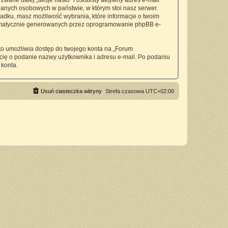
wane dalej „twoje hasło” i osobisty aktywny adres e-mail
anych osobowych w państwie, w którym stoi nasz serwer.
padku, masz możliwość wybrania, które informacje o twoim
utomatycznie generowanych przez oprogramowanie phpBB e-
 to umożliwia dostęp do twojego konta na „Forum
si cię o podanie nazwy użytkownika i adresu e-mail. Po podaniu
 konta.
Usuń ciasteczka witryny
Strefa czasowa
UTC+02:00