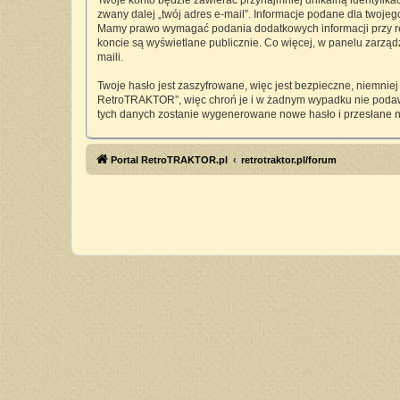
Twoje konto będzie zawierać przynajmniej unikalną identyfika
zwany dalej „twój adres e-mail”. Informacje podane dla twoj
Mamy prawo wymagać podania dodatkowych informacji przy rejes
koncie są wyświetlane publicznie. Co więcej, w panelu zarz
maili.
Twoje hasło jest zaszyfrowane, więc jest bezpieczne, niemnie
RetroTRAKTOR”, więc chroń je i w żadnym wypadku nie pod
tych danych zostanie wygenerowane nowe hasło i przesłane n
Portal RetroTRAKTOR.pl
retrotraktor.pl/forum