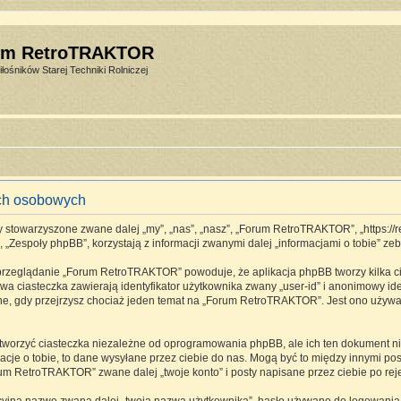
um RetroTRAKTOR
łośników Starej Techniki Rolniczej
ch osobowych
stowarzyszone zwane dalej „my”, „nas”, „nasz”, „Forum RetroTRAKTOR”, „https://retro
espoły phpBB”, korzystają z informacji zwanymi dalej „informacjami o tobie” zebr
 przeglądanie „Forum RetroTRAKTOR” powoduje, że aplikacja phpBB tworzy kilka ci
a ciasteczka zawierają identyfikator użytkownika zwany „user-id” i anonimowy ide
one, gdy przejrzysz chociaż jeden temat na „Forum RetroTRAKTOR”. Jest ono używane
rzyć ciasteczka niezależne od oprogramowania phpBB, ale ich ten dokument nie 
cje o tobie, to dane wysyłane przez ciebie do nas. Mogą być to między innymi p
m RetroTRAKTOR” zwane dalej „twoje konto” i posty napisane przez ciebie po rejes