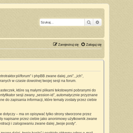
Szukaj
Wyszukiwanie z
Zarejestruj się
Zaloguj się
traktor.pl//forum” i phpBB zwane dalej „oni”, „ich”,
anych w czasie dowolnej twojej sesji na forum.
asteczek, które są małymi plikami tekstowymi pobranymi do
ntyfikator sesji zwany „session-id”, automatycznie przyznane
 do zapisania informacji, które tematy zostały przez ciebie
dotyczy – ma on opisywać tylko strony stworzone przez
osty napisane przez ciebie jako anonimowy użytkownik zwane
tracji i zalogowaniu zwane dalej „twoje posty”.