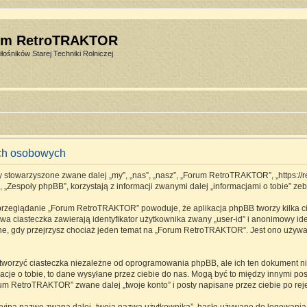
um RetroTRAKTOR
łośników Starej Techniki Rolniczej
ch osobowych
stowarzyszone zwane dalej „my”, „nas”, „nasz”, „Forum RetroTRAKTOR”, „https://retro
espoły phpBB”, korzystają z informacji zwanymi dalej „informacjami o tobie” zebr
 przeglądanie „Forum RetroTRAKTOR” powoduje, że aplikacja phpBB tworzy kilka ci
a ciasteczka zawierają identyfikator użytkownika zwany „user-id” i anonimowy ide
one, gdy przejrzysz chociaż jeden temat na „Forum RetroTRAKTOR”. Jest ono używane
rzyć ciasteczka niezależne od oprogramowania phpBB, ale ich ten dokument nie 
cje o tobie, to dane wysyłane przez ciebie do nas. Mogą być to między innymi p
m RetroTRAKTOR” zwane dalej „twoje konto” i posty napisane przez ciebie po rejes