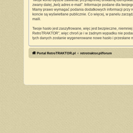
Twoje konto będzie zawierać przynajmniej unikalną identyfika
zwany dalej „twój adres e-mail”. Informacje podane dla twoj
Mamy prawo wymagać podania dodatkowych informacji przy rejes
koncie są wyświetlane publicznie. Co więcej, w panelu zarz
maili.
Twoje hasło jest zaszyfrowane, więc jest bezpieczne, niemnie
RetroTRAKTOR”, więc chroń je i w żadnym wypadku nie pod
tych danych zostanie wygenerowane nowe hasło i przesłane n
Portal RetroTRAKTOR.pl
retrotraktor.pl/forum