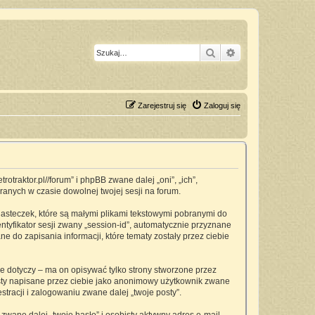
Szukaj
Wyszukiwanie z
Zarejestruj się
Zaloguj się
traktor.pl//forum” i phpBB zwane dalej „oni”, „ich”,
anych w czasie dowolnej twojej sesji na forum.
asteczek, które są małymi plikami tekstowymi pobranymi do
ntyfikator sesji zwany „session-id”, automatycznie przyznane
 do zapisania informacji, które tematy zostały przez ciebie
dotyczy – ma on opisywać tylko strony stworzone przez
osty napisane przez ciebie jako anonimowy użytkownik zwane
tracji i zalogowaniu zwane dalej „twoje posty”.