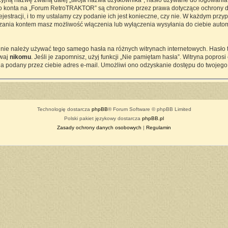
cyjną nazwę zwaną dalej „twoja nazwa użytkownika”, hasło używane do logowania z
ego konta na „Forum RetroTRAKTOR” są chronione przez prawa dotyczące ochrony d
tracji, i to my ustalamy czy podanie ich jest konieczne, czy nie. W każdym przy
ądzania kontem masz możliwość włączenia lub wyłączenia wysyłania do ciebie a
j nie należy używać tego samego hasła na różnych witrynach internetowych. Hasło
awaj
nikomu
. Jeśli je zapomnisz, użyj funkcji „Nie pamiętam hasła”. Witryna popro
a podany przez ciebie adres e-mail. Umożliwi ono odzyskanie dostępu do twojego
Technologię dostarcza
phpBB
® Forum Software © phpBB Limited
Polski pakiet językowy dostarcza
phpBB.pl
Zasady ochrony danych osobowych
|
Regulamin