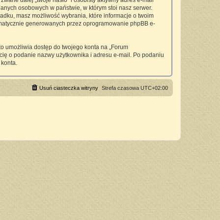
wane dalej „twoje hasło” i osobisty aktywny adres e-mail
anych osobowych w państwie, w którym stoi nasz serwer.
padku, masz możliwość wybrania, które informacje o twoim
utomatycznie generowanych przez oprogramowanie phpBB e-
 to umożliwia dostęp do twojego konta na „Forum
si cię o podanie nazwy użytkownika i adresu e-mail. Po podaniu
 konta.
Usuń ciasteczka witryny
Strefa czasowa
UTC+02:00