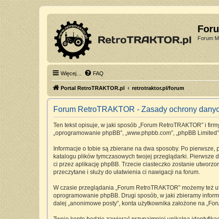
For
Forum Mi
Więcej…
FAQ
Portal RetroTRAKTOR.pl
retrotraktor.pl/forum
Forum RetroTRAKTOR - Zasady ochrony dany
Ten tekst opisuje, w jaki sposób „Forum RetroTRAKTOR” i firmy 
„oprogramowanie phpBB”, „www.phpbb.com”, „phpBB Limited”, „Z
Informacje o tobie są zbierane na dwa sposoby. Po pierwsze,
katalogu plików tymczasowych twojej przeglądarki. Pierwsze dw
ci przez aplikację phpBB. Trzecie ciasteczko zostanie utworz
przeczytane i służy do ułatwienia ci nawigacji na forum.
W czasie przeglądania „Forum RetroTRAKTOR” możemy też utwo
oprogramowanie phpBB. Drugi sposób, w jaki zbieramy informa
dalej „anonimowe posty”, konta użytkownika założone na „Foru