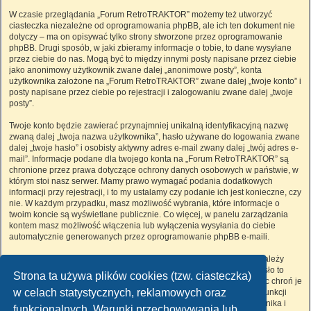
W czasie przeglądania „Forum RetroTRAKTOR” możemy też utworzyć
ciasteczka niezależne od oprogramowania phpBB, ale ich ten dokument nie
dotyczy – ma on opisywać tylko strony stworzone przez oprogramowanie
phpBB. Drugi sposób, w jaki zbieramy informacje o tobie, to dane wysyłane
przez ciebie do nas. Mogą być to między innymi posty napisane przez ciebie
jako anonimowy użytkownik zwane dalej „anonimowe posty”, konta
użytkownika założone na „Forum RetroTRAKTOR” zwane dalej „twoje konto” i
posty napisane przez ciebie po rejestracji i zalogowaniu zwane dalej „twoje
posty”.
Twoje konto będzie zawierać przynajmniej unikalną identyfikacyjną nazwę
zwaną dalej „twoja nazwa użytkownika”, hasło używane do logowania zwane
dalej „twoje hasło” i osobisty aktywny adres e-mail zwany dalej „twój adres e-
mail”. Informacje podane dla twojego konta na „Forum RetroTRAKTOR” są
chronione przez prawa dotyczące ochrony danych osobowych w państwie, w
którym stoi nasz serwer. Mamy prawo wymagać podania dodatkowych
informacji przy rejestracji, i to my ustalamy czy podanie ich jest konieczne, czy
nie. W każdym przypadku, masz możliwość wybrania, które informacje o
twoim koncie są wyświetlane publicznie. Co więcej, w panelu zarządzania
kontem masz możliwość włączenia lub wyłączenia wysyłania do ciebie
automatycznie generowanych przez oprogramowanie phpBB e-maili.
Twoje hasło jest zaszyfrowane, więc jest bezpieczne, niemniej nie należy
używać tego samego hasła na różnych witrynach internetowych. Hasło to
Strona ta używa plików cookies (tzw. ciasteczka)
umożliwia dostęp do twojego konta na „Forum RetroTRAKTOR”, więc chroń je
w celach statystycznych, reklamowych oraz
i w żadnym wypadku nie podawaj
nikomu
. Jeśli je zapomnisz, użyj funkcji
„Nie pamiętam hasła”. Witryna poprosi cię o podanie nazwy użytkownika i
funkcjonalnych. Warunki przechowywania lub