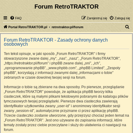
Forum RetroTRAKTOR
FAQ
Zarejestruj się
Zaloguj się
S
Portal RetroTRAKTOR.pl
retrotraktor.pl/forum
z
Forum RetroTRAKTOR - Zasady ochrony danych
u
osobowych
k
Ten tekst opisuje, w jaki sposób „Forum RetroTRAKTOR” i firmy
a
stowarzyszone zwane dalej „my”, „nas”, „nasz”, „Forum RetroTRAKTOR”,
j
„https://retrotraktor.pl//forum” i phpBB zwane dalej „oni”, „ich”,
„oprogramowanie phpBB”, „www.phpbb.com”, „phpBB Limited”, „Zespoły
phpBB”, korzystają z informacji zwanymi dalej „informacjami o tobie”
zebranych w czasie dowolnej twojej sesji na forum.
Informacje o tobie są zbierane na dwa sposoby. Po pierwsze, przeglądanie
„Forum RetroTRAKTOR” powoduje, że aplikacja phpBB tworzy kilka
ciasteczek, które są małymi plikami tekstowymi pobranymi do katalogu plików
tymczasowych twojej przeglądarki. Pierwsze dwa ciasteczka zawierają
identyfikator użytkownika zwany „user-id” i anonimowy identyfikator sesji
zwany „session-id”, automatycznie przyznane ci przez aplikację phpBB.
Trzecie ciasteczko zostanie utworzone, gdy przejrzysz chociaż jeden temat na
„Forum RetroTRAKTOR”. Jest ono używane do zapisania informacji, które
tematy zostały przez ciebie przeczytane i służy do ułatwienia ci nawigacji na
forum.