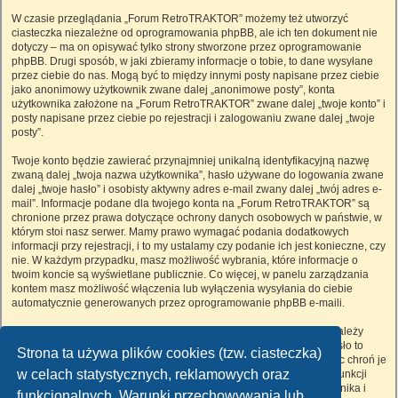
W czasie przeglądania „Forum RetroTRAKTOR” możemy też utworzyć
ciasteczka niezależne od oprogramowania phpBB, ale ich ten dokument nie
dotyczy – ma on opisywać tylko strony stworzone przez oprogramowanie
phpBB. Drugi sposób, w jaki zbieramy informacje o tobie, to dane wysyłane
przez ciebie do nas. Mogą być to między innymi posty napisane przez ciebie
jako anonimowy użytkownik zwane dalej „anonimowe posty”, konta
użytkownika założone na „Forum RetroTRAKTOR” zwane dalej „twoje konto” i
posty napisane przez ciebie po rejestracji i zalogowaniu zwane dalej „twoje
posty”.
Twoje konto będzie zawierać przynajmniej unikalną identyfikacyjną nazwę
zwaną dalej „twoja nazwa użytkownika”, hasło używane do logowania zwane
dalej „twoje hasło” i osobisty aktywny adres e-mail zwany dalej „twój adres e-
mail”. Informacje podane dla twojego konta na „Forum RetroTRAKTOR” są
chronione przez prawa dotyczące ochrony danych osobowych w państwie, w
którym stoi nasz serwer. Mamy prawo wymagać podania dodatkowych
informacji przy rejestracji, i to my ustalamy czy podanie ich jest konieczne, czy
nie. W każdym przypadku, masz możliwość wybrania, które informacje o
twoim koncie są wyświetlane publicznie. Co więcej, w panelu zarządzania
kontem masz możliwość włączenia lub wyłączenia wysyłania do ciebie
automatycznie generowanych przez oprogramowanie phpBB e-maili.
Twoje hasło jest zaszyfrowane, więc jest bezpieczne, niemniej nie należy
używać tego samego hasła na różnych witrynach internetowych. Hasło to
Strona ta używa plików cookies (tzw. ciasteczka)
umożliwia dostęp do twojego konta na „Forum RetroTRAKTOR”, więc chroń je
w celach statystycznych, reklamowych oraz
i w żadnym wypadku nie podawaj
nikomu
. Jeśli je zapomnisz, użyj funkcji
„Nie pamiętam hasła”. Witryna poprosi cię o podanie nazwy użytkownika i
funkcjonalnych. Warunki przechowywania lub