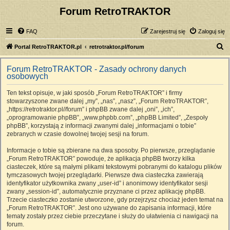
Forum RetroTRAKTOR
FAQ
Zarejestruj się
Zaloguj się
S
Portal RetroTRAKTOR.pl
retrotraktor.pl/forum
z
Forum RetroTRAKTOR - Zasady ochrony danych
u
osobowych
k
Ten tekst opisuje, w jaki sposób „Forum RetroTRAKTOR” i firmy
a
stowarzyszone zwane dalej „my”, „nas”, „nasz”, „Forum RetroTRAKTOR”,
j
„https://retrotraktor.pl//forum” i phpBB zwane dalej „oni”, „ich”,
„oprogramowanie phpBB”, „www.phpbb.com”, „phpBB Limited”, „Zespoły
phpBB”, korzystają z informacji zwanymi dalej „informacjami o tobie”
zebranych w czasie dowolnej twojej sesji na forum.
Informacje o tobie są zbierane na dwa sposoby. Po pierwsze, przeglądanie
„Forum RetroTRAKTOR” powoduje, że aplikacja phpBB tworzy kilka
ciasteczek, które są małymi plikami tekstowymi pobranymi do katalogu plików
tymczasowych twojej przeglądarki. Pierwsze dwa ciasteczka zawierają
identyfikator użytkownika zwany „user-id” i anonimowy identyfikator sesji
zwany „session-id”, automatycznie przyznane ci przez aplikację phpBB.
Trzecie ciasteczko zostanie utworzone, gdy przejrzysz chociaż jeden temat na
„Forum RetroTRAKTOR”. Jest ono używane do zapisania informacji, które
tematy zostały przez ciebie przeczytane i służy do ułatwienia ci nawigacji na
forum.