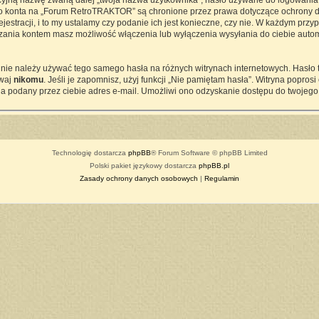
cyjną nazwę zwaną dalej „twoja nazwa użytkownika”, hasło używane do logowania z
ego konta na „Forum RetroTRAKTOR” są chronione przez prawa dotyczące ochrony d
tracji, i to my ustalamy czy podanie ich jest konieczne, czy nie. W każdym przy
ądzania kontem masz możliwość włączenia lub wyłączenia wysyłania do ciebie a
j nie należy używać tego samego hasła na różnych witrynach internetowych. Hasło
awaj
nikomu
. Jeśli je zapomnisz, użyj funkcji „Nie pamiętam hasła”. Witryna popro
a podany przez ciebie adres e-mail. Umożliwi ono odzyskanie dostępu do twojego
Technologię dostarcza
phpBB
® Forum Software © phpBB Limited
Polski pakiet językowy dostarcza
phpBB.pl
Zasady ochrony danych osobowych
|
Regulamin