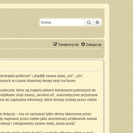
Szukaj
Wyszukiwanie z
Zarejestruj się
Zaloguj się
traktor.pl//forum” i phpBB zwane dalej „oni”, „ich”,
anych w czasie dowolnej twojej sesji na forum.
asteczek, które są małymi plikami tekstowymi pobranymi do
ntyfikator sesji zwany „session-id”, automatycznie przyznane
 do zapisania informacji, które tematy zostały przez ciebie
dotyczy – ma on opisywać tylko strony stworzone przez
osty napisane przez ciebie jako anonimowy użytkownik zwane
tracji i zalogowaniu zwane dalej „twoje posty”.