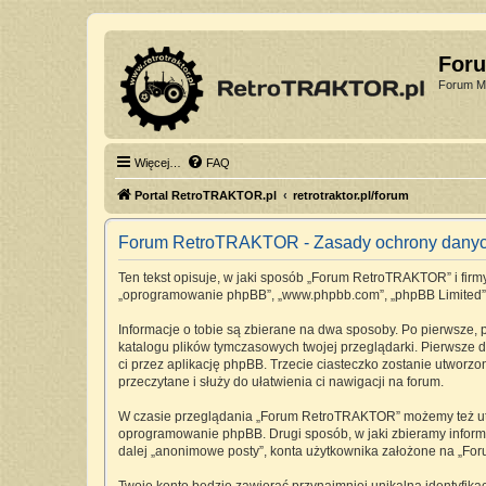
For
Forum Mi
Więcej…
FAQ
Portal RetroTRAKTOR.pl
retrotraktor.pl/forum
Forum RetroTRAKTOR - Zasady ochrony dany
Ten tekst opisuje, w jaki sposób „Forum RetroTRAKTOR” i firmy 
„oprogramowanie phpBB”, „www.phpbb.com”, „phpBB Limited”, „Z
Informacje o tobie są zbierane na dwa sposoby. Po pierwsze,
katalogu plików tymczasowych twojej przeglądarki. Pierwsze dw
ci przez aplikację phpBB. Trzecie ciasteczko zostanie utworz
przeczytane i służy do ułatwienia ci nawigacji na forum.
W czasie przeglądania „Forum RetroTRAKTOR” możemy też utwo
oprogramowanie phpBB. Drugi sposób, w jaki zbieramy informa
dalej „anonimowe posty”, konta użytkownika założone na „Foru