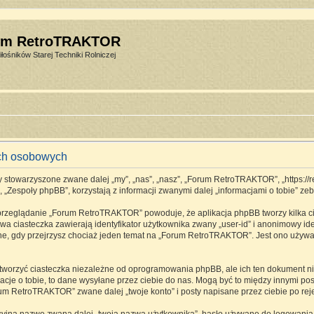
um RetroTRAKTOR
łośników Starej Techniki Rolniczej
ch osobowych
stowarzyszone zwane dalej „my”, „nas”, „nasz”, „Forum RetroTRAKTOR”, „https://retro
espoły phpBB”, korzystają z informacji zwanymi dalej „informacjami o tobie” zebr
 przeglądanie „Forum RetroTRAKTOR” powoduje, że aplikacja phpBB tworzy kilka ci
a ciasteczka zawierają identyfikator użytkownika zwany „user-id” i anonimowy ide
one, gdy przejrzysz chociaż jeden temat na „Forum RetroTRAKTOR”. Jest ono używane
rzyć ciasteczka niezależne od oprogramowania phpBB, ale ich ten dokument nie 
cje o tobie, to dane wysyłane przez ciebie do nas. Mogą być to między innymi p
m RetroTRAKTOR” zwane dalej „twoje konto” i posty napisane przez ciebie po rejes