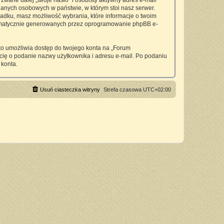
wane dalej „twoje hasło” i osobisty aktywny adres e-mail
anych osobowych w państwie, w którym stoi nasz serwer.
padku, masz możliwość wybrania, które informacje o twoim
utomatycznie generowanych przez oprogramowanie phpBB e-
 to umożliwia dostęp do twojego konta na „Forum
si cię o podanie nazwy użytkownika i adresu e-mail. Po podaniu
 konta.
Usuń ciasteczka witryny
Strefa czasowa
UTC+02:00