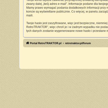
Twoje konto będzie zawierać przynajmniej unikalną identyfika
zwany dalej „twój adres e-mail”. Informacje podane dla twoj
Mamy prawo wymagać podania dodatkowych informacji przy rejes
koncie są wyświetlane publicznie. Co więcej, w panelu zarz
maili.
Twoje hasło jest zaszyfrowane, więc jest bezpieczne, niemnie
RetroTRAKTOR”, więc chroń je i w żadnym wypadku nie pod
tych danych zostanie wygenerowane nowe hasło i przesłane n
Portal RetroTRAKTOR.pl
retrotraktor.pl/forum